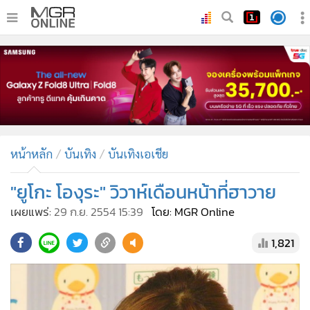
•
หน้าหลัก
•
ทันเหตุการณ์
•
ภาคใต้
•
ภูมิภาค
•
Online Section
หน้าหลัก
บันเทิง
บันเทิงเอเชีย
•
บันเทิง
•
ผู้จัดการรายวัน
"ยูโกะ โองุระ" วิวาห์เดือนหน้าที่ฮาวาย
•
คอลัมนิสต์
เผยแพร่:
29 ก.ย. 2554 15:39
โดย: MGR Online
•
ละคร
1,821
•
CbizReview
•
Cyber BIZ
•
ผู้จัดกวน