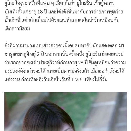
ยูโกะ โองุระ หรือที่แฟน ๆ เรียกกันว่า
ยูโกะริน
เข้าสู่วงการ
บันเทิงตั้งแต่อายุ 18 ปี และโด่งดังขึ้นมากับการถ่ายภาพชุดว่าย
น้ำเซ็กซี่ แต่กลับเปี่ยมไปด้วยเสน่ห์แบบสดใสน่ารักเหมือนกับ
เด็กสาวมัธยม
ซึ่งที่ผ่านมานางแบบสาวสวยคนนี้เคยคบหากับนักแสดงตลก
มา
ซารุ ฮามากูจิ
อยู่ 2 ปี นอกจากนั้นครั้งหนึ่ง ยูโกะริน ยังเคยเปรย
ว่าเธออยากจะเข้าประตูวิวาห์ก่อนอายุ 28 ปี ซึ่งดูเหมือนว่าความ
ประสงค์ดังกล่าวจะได้กลายเป็นความจริงแล้ว เมื่อเธอกำลังจะได้
แต่งงาน ก่อนที่จะถึงวันเกิดในวันที่ 1 พ.ย. เพียงไม่กี่วัน