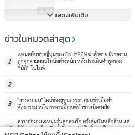
288
แสดงเพิ่มเติม
“โคโค ลี”กับพิธีวิวาห์ราคา 300
ล้าน
ข่าวในหมวดล่าสุด
334
แฟนคลับชาวญี่ปุ่นของ ENHYPEN ฆ่าตัวตาย มีรายงาน
1
ถูกคุกคามออนไลน์อย่างหนัก หลังประเด็นคำพูดของ
“นิกิ” ในไลฟ์
2
"จางดงกอน" โผล่ช่องยูทูบภรรยา สยบข่าวลือทำ
3
ศัลยกรรม หลังภาพงานอีเวนต์ทำชาวเน็ตสงสัย
ดาราฮ่องกงแฉหนุ่มรุ่นลูกลวงรัก หวังตุ๋นเงินหลักล้าน แต่
4
รู้ทัน สวนกลับ “คิดว่าพี่อยู่มา 61 ปีแล้วจะเป็นหมูรอ