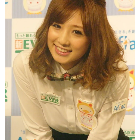
•
Good health & Well-being
•
Green Innovation & SD
•
Management & HR
•
MGR Live
•
Infographic
•
การเมือง
•
ท่องเที่ยว
•
กีฬา
•
ต่างประเทศ
•
Special Scoop
•
เศรษฐกิจ-ธุรกิจ
•
จีน
•
ชุมชน-คุณภาพชีวิต
•
อาชญากรรม
•
Motoring