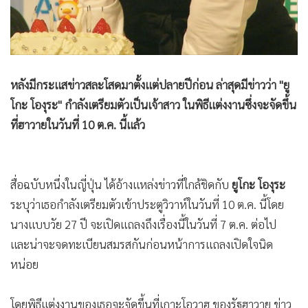
•
เกม
•
วิทยาศาสตร์
•
SMEs
•
หุ้น
หลังมีกระแสข่าวสละโสดมาตั้งแต่ปลายปีก่อน ล่าสุดมีข่าวว่า "ยู
•
อินโดจีน
โกะ โองุระ" กำลังเตรียมตัวเป็นเจ้าสาว ในพิธีแต่งงานซึ่งจะจัดขึ้น
•
กองทุนรวม
ที่ฮาวายในวันที่ 10 ต.ค. นี้แล้ว
•
Celeb Online
•
Factcheck
•
ญี่ปุ่น
สื่อฉบับหนึ่งในญี่ปุ่น ได้อ้างแหล่งข่าวที่ใกล้ชิดกับ
ยูโกะ โองุระ
•
News1
ระบุว่าเธอกำลังเตรียมตัวเข้าประตูวิวาห์ในวันที่ 10 ต.ค. นี้โดย
นางแบบวัย 27 ปี จะเปิดแถลงถึงเรื่องนี้ในวันที่ 7 ต.ค. ต่อไป
•
Gotomanager
และน่าจะจดทะเบียนสมรสกันก่อนหน้าการแถลงเปิดใจนิด
หน่อย
โดยพิธีแต่งงานของเธอจะจัดขึ้นที่เกาะโอวาฮู ของรัฐฮาวาย ข่าว