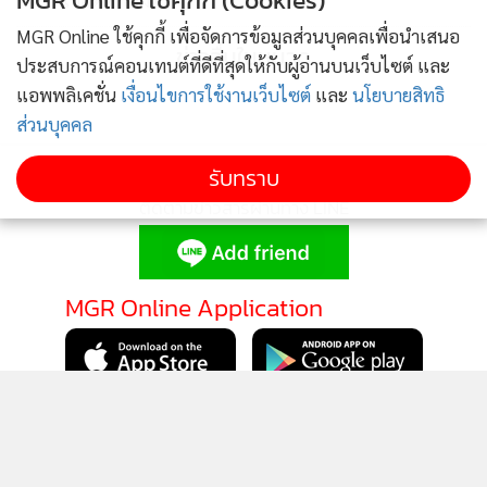
MGR Online ใช้คุกกี้ (Cookies)
เชือดหรือไง?”
MGR Online ใช้คุกกี้ เพื่อจัดการข้อมูลส่วนบุคคลเพื่อนำเสนอ
ข่าวอื่นในหมวด
ประสบการณ์คอนเทนต์ที่ดีที่สุดให้กับผู้อ่านบนเว็บไซต์ และ
แอพพลิเคชั่น
เงื่อนไขการใช้งานเว็บไซต์
และ
นโยบายสิทธิ
ส่วนบุคคล
รับทราบ
ติดตามข่าวสารผ่านทาง LINE
MGR Online Application
เกาะติดข่าวบันเทิงและร่วมวงเมาท์ดารากับ ""ซ้อ 7"ก่อนใคร
ผ่าน SMS โทรศัพท์มือถือทุกเครือข่าย
ระบบ
dtac
- เข้าเมนู write Message พิมพ์ R แล้วส่งไปที่
หมายเลข 1951540
ติดตาม MGR Online
ระบบ
AIS
- กด *468200311 แล้วโทร.ออก
ระบบ
True Move
และ
Hutch
-
เข้าเมนู write Message พิมพ์