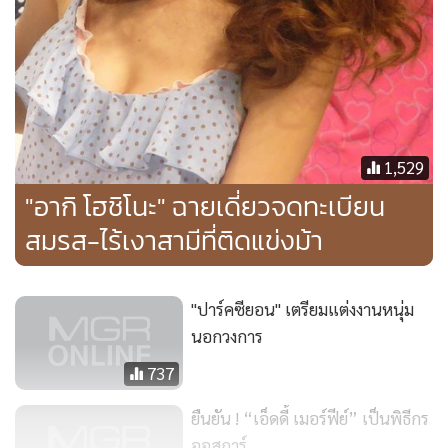
1,529
"อากิ โฮชิโนะ" ฉายเดี่ยวจดทะเบียน
สมรส-ไร้เงาสามีที่ติดแข่งม้า
"ปาร์คซียอน" เตรียมแต่งงานหนุ่ม
นอกวงการ
737
ยืนยัน ! “เอ็ดดี้ เมอร์ฟีย์” เป็นพิธีกร
ออสการ์