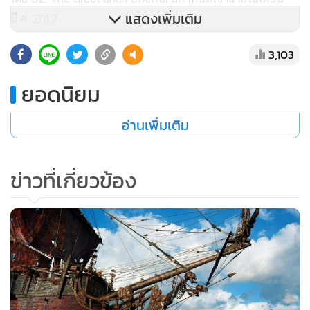
แสดงเพิ่มเติม
มี.ค. 2012
3,103
ที่ผ่านมาหนูน้อย โจอี้ คิง ยังเคยพิสูจน์ฝีไม้ลายมือทางการแสดง
มาแล้วจากหนังหลากหลายแนว ทั้งหนังแอ็กชั่น
Battle: Los
ยอดนิยม
Angeles
และหนังสยองขวัญอย่าง
Quarantine
ด้วย
อ่านเพิ่มเติม
ข่าวที่เกี่ยวข้อง