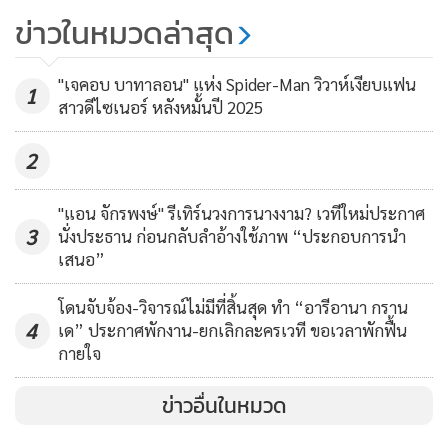
Kung Fu Panda ดับรัศมี Hangover,
ข่าวในหมวดล่าสุด
“เพื่อนไม่เก่า”, “โด๋-นัท” อาการน่า
เป็นห่วง
320
"เจคอบ บาทาลอน" แห่ง Spider-Man วิวาห์เงียบแฟน
1
สาวดีไซเนอร์ หลังหมั้นปี 2025
2
"แอน จักรพงษ์" รีเทิร์นวงการนางงาม? เวทีใหม่ประกาศ
3
นั่งประธาน ก่อนกลับลำอ้างใช้ภาพ “ประกอบการนำ
เสนอ”
โดนจับจ้อง-วิจารณ์ไม่มีที่สิ้นสุด ทำ “อารีอานา กราน
4
เด” ประกาศพักงาน-ยกเลิกละครเวที ขอเวลาพักฟื้น
กายใจ
ข่าวอื่นในหมวด