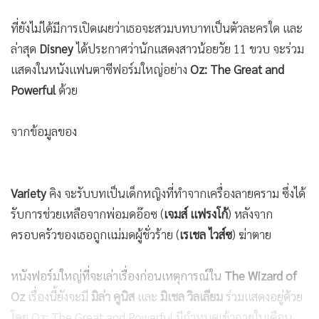
ที่ยังไม่ได้มีการเปิดเผยว่าเธอจะสวมบทบาทเป็นตัวละครใด และ
ล่าสุด
Disney
ได้ประกาศว่านักแสดงสาวน้อยวัย 11 ขวบ จะร่วม
แสดงในหนังแฟนตาซีฟอร์มใหญ่อย่าง
Oz: The Great and
Powerful
ด้วย
จากข้อมูลของ
Variety
คิง จะรับบทเป็นเด็กหญิงที่ทำจากเครื่องลายคราม ซึ่งได้
รับการช่วยเหลือจากพ่อมดอ๊อซ (
เจมส์ แฟรงโก้
) หลังจาก
ครอบครัวของเธอถูกแม่มดผู้ชั่วร้าย (
เรเชล ไวส์ซ
) ฆ่าตาย
หนังฟอร์มใหญ่ที่จะเล่าเรื่องก่อนเหตุการณ์ใน
The Wizard of
Oz
เรื่องนี้ยังจะมี
มิล่า คูนิส
และ
มิเชล วิลเลียม
ร่วมแสดงอยู่ด้วย
โดย Oz: The Great and Powerful มีกำหนดเข้าฉายในเดือน