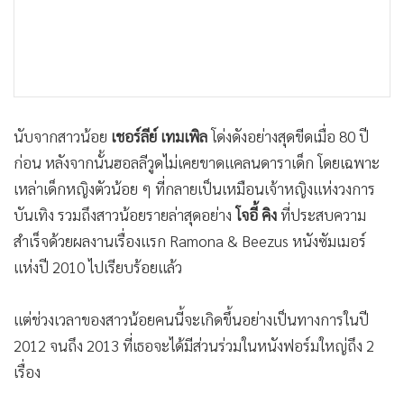
•
เกม
•
วิทยาศาสตร์
•
SMEs
•
หุ้น
•
อินโดจีน
นับจากสาวน้อย
เชอร์ลีย์ เทมเพิล
โด่งดังอย่างสุดขีดเมื่อ 80 ปี
•
กองทุนรวม
ก่อน หลังจากนั้นฮอลลีวูดไม่เคยขาดแคลนดาราเด็ก โดยเฉพาะ
•
Celeb Online
เหล่าเด็กหญิงตัวน้อย ๆ ที่กลายเป็นเหมือนเจ้าหญิงแห่งวงการ
•
Factcheck
บันเทิง รวมถึงสาวน้อยรายล่าสุดอย่าง
โจอี้ คิง
ที่ประสบความ
•
ญี่ปุ่น
สำเร็จด้วยผลงานเรื่องแรก Ramona & Beezus หนังซัมเมอร์
แห่งปี 2010 ไปเรียบร้อยแล้ว
•
News1
•
Gotomanager
แต่ช่วงเวลาของสาวน้อยคนนี้จะเกิดขึ้นอย่างเป็นทางการในปี
2012 จนถึง 2013 ที่เธอจะได้มีส่วนร่วมในหนังฟอร์มใหญ่ถึง 2
เรื่อง