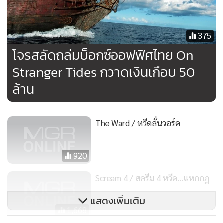
375
โจรสลัดถล่มบ็อกซ์ออฟฟิศไทย On
Stranger Tides กวาดเงินเกือบ 50
ล้าน
The Ward / หวีดลั่นวอร์ด
920
Scream 4 / สครีม 4 หวีด...แหกกฏ
แสดงเพิ่มเติม
1,668