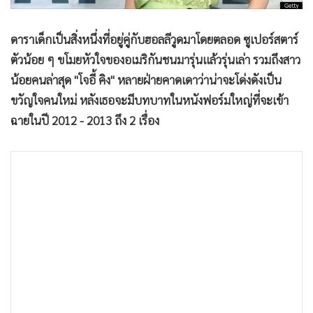
•
Good health & Well-being
•
Green Innovation & SD
ดาราเด็กเป็นสิ่งหนึ่งที่อยู่คู่กับฮอลลีวูดมาโดยตลอด ซูเปอร์สตาร์
•
Management & HR
ตัวน้อย ๆ ขโมยหัวใจของอเมริกันชนมารุ่นแล้วรุ่นเล่า รวมถึงสาว
•
MGR Live
น้อยคนล่าสุด "โจอี้ คิง" หลายฝ่ายคาดเดาว่าน่าจะโด่งดังเป็น
•
Infographic
ขวัญใจคนใหม่ หลังเธอจะมีบทบาทในหนังฟอร์มใหญ่ที่จะเข้า
•
การเมือง
ฉายในปี 2012 - 2013 ถึง 2 เรื่อง
•
ท่องเที่ยว
•
กีฬา
•
ต่างประเทศ
•
Special Scoop
•
เศรษฐกิจ-ธุรกิจ
•
จีน
•
ชุมชน-คุณภาพชีวิต
•
อาชญากรรม
•
Motoring