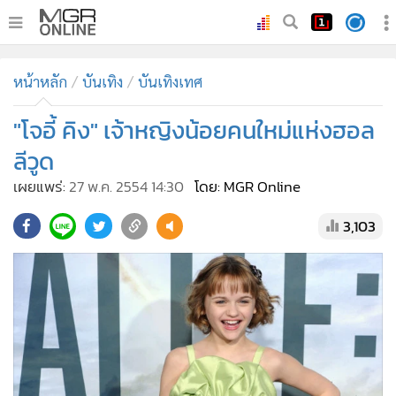
•
หน้าหลัก
หน้าหลัก
บันเทิง
บันเทิงเทศ
•
ทันเหตุการณ์
•
"โจอี้ คิง" เจ้าหญิงน้อยคนใหม่แห่งฮอล
ภาคใต้
•
ภูมิภาค
ลีวูด
•
Online Section
เผยแพร่:
27 พ.ค. 2554 14:30
โดย: MGR Online
•
บันเทิง
3,103
•
ผู้จัดการรายวัน
•
คอลัมนิสต์
•
ละคร
•
CbizReview
•
Cyber BIZ
•
ผู้จัดกวน