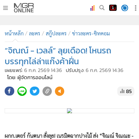
•
หน้าหลัก
•
หน้าหลัก
ทันเหตุการณ์
ละคร
สกู๊ปละคร
ข่าวละคร-ซิทคอม
•
ภาคใต้
“จิณณ์ - เวลล์” ลุยเดือด! โหนรถ
•
ภูมิภาค
บรรทุกไล่ล่าแก๊งค้าฝิ่น
•
Online Section
เผยแพร่:
6 ก.ค. 2569 14:36
ปรับปรุง:
6 ก.ค. 2569 14:36
•
บันเทิง
โดย: ผู้จัดการออนไลน์
•
ผู้จัดการรายวัน
85
•
คอลัมนิสต์
•
ละคร
•
CbizReview
•
Cyber BIZ
•
ผู้จัดกวน
ผกก.เตอร์ กันตนา สั่งลุย! เนรมิตฉากปางไม้ ส่ง “จิณณ์ จิณณะ -