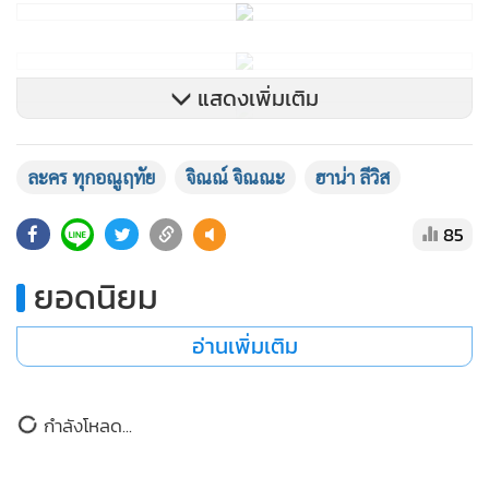
แสดงเพิ่มเติม
ละคร ทุกอณูฤทัย
จิณณ์ จิณณะ
ฮาน่า ลีวิส
85
ยอดนิยม
อ่านเพิ่มเติม
กำลังโหลด...