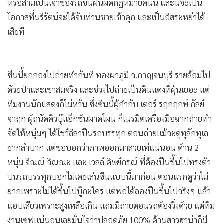
หรือสามีเป็นเจ้าของรถขนฝิ่นผิดกฎหมายคันนี้ และนี่จะเป็น
•
เกม
โอกาสที่นรีรัตน์จะได้จับท่านชายเข้าคุก และเป็นอิสระหย่าได้
•
วิทยาศาสตร์
เสียที
•
SMEs
•
หุ้น
•
อินโดจีน
ซีนนี้ยกกองไปถ่ายทำกันที่ ทองผาภูมิ จ.กาญจนบุรี รายล้อมไป
•
กองทุนรวม
ด้วยป่าและเขาสมจริง และช่วงไปถ่ายเป็นดินแดงที่ฝุ่นเยอะ แต่
•
Celeb Online
ทีมงานนักแสดงก็ไม่หวั่น ซึ่งซีนนี้ผู้กำกับ เตอร์ รฤกฤกษ์ กัลย์
•
Factcheck
จาฤก ผู้ถนัดคิวบู๊แอ็กชั่นผาดโผน ก็เนรมิตเครื่องมือฉากถ่ายทำ
•
ญี่ปุ่น
จัดให้หนุ่มๆ ได้โชว์ลีลาปีนรถบรรทุก ตอนถ่ายแม้จะดูทุลักทุเล
ยากลำบาก แต่ขอบอกว่าภาพออกมาสวยเท่แน่นอน ด้าน 2
•
News1
หนุ่ม จิณณ์ จิณณะ และ เวลล์ ดิษย์กรณ์ ที่ต้องปีนขึ้นไปทรงตัว
•
Gotomanager
บนรถบรรทุกบอกไม่เคยเล่นซีนแบบนี้มาก่อน ตอนแรกดูว่าไม่
ยากเพราะไม่ได้ขึ้นไปบู๊กะใคร แต่พอได้ลองปีนขึ้นไปจริงๆ แล้ว
แอบเสียวเพราะสูงเหลือเกิน แถมมีถ่ายตอนรถต้องวิ่งด้วย แต่ทีม
งานเซฟแน่นอนเลยมั่นใจว่าปลอดภัย 100% ด้านสาวฮาน่าก็มี