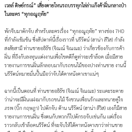
•
Good health & Well-being
เวลล์ ดิษย์กรณ์” เสี่ยงตายโหนรถบรรทุกไล่ล่าแก๊งค้าฝิ่นกลางป่า
•
Green Innovation & SD
ในละคร “ทุกอณูฤทัย”
•
Management & HR
•
MGR Live
พักจีบมาดักจับ สำหรับละครเรื่อง “ทุกอณูฤทัย” ทางช่อง 7HD
•
Infographic
ที่กำลังเข้มข้น ซึ่งสัปดาห์นี้เรื่องราวที่ นรีรัตน์ (ฮาน่า ลีวิส) กำลัง
•
การเมือง
สงสัยสามี ท่านชายอธิธัช (จิณณ์ จิณณะ) ว่าเกี่ยวข้องกับการค้า
•
ท่องเที่ยว
ฝิ่น ที่ถึงกับลงทุนแต่งงานเพื่อไขคดีก็ดูท่าจะเข้าล็อค เมื่อมีสาย
•
กีฬา
รายงานการขนฝิ่นลักลอบมากับรถขนไม้ของปางท่านชาย งานนี้
•
ต่างประเทศ
นรีรัตน์หมายมั่นปั้นมือว่าจับได้คาหนังคาเขาแน่ๆ
•
Special Scoop
ฉากนี้เป็นตอนที่ ท่านชายอธิธัช (จิณณ์ จิณณะ) ระแคะระคาย
•
เศรษฐกิจ-ธุรกิจ
ว่าน่าจะมีฝิ่นแฝงมากับรถขนไม้ จึงชวนเพื่อนรักและทนายคู่ใจ
•
จีน
ภรพ (บิ๊ก กฤษฎา) ไปดักจับ ด้าน นรีรัตน์ (ฮาน่า ลีวิส) เองก็มีสาย
•
ชุมชน-คุณภาพชีวิต
รายงานการขนฝิ่น ซึ่งตนกับพวกก็ไปดักรอจับเช่นกัน แต่เรื่อง
•
อาชญากรรม
ราวกลับเข้าล็อคนรีรัตน์ ที่จะจับให้ได้คาหนังคาเขาว่าท่านชาย
•
Motoring