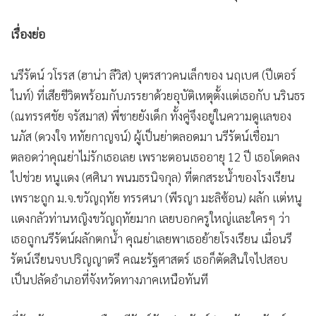
•
เกม
•
วิทยาศาสตร์
เรื่องย่อ
•
SMEs
นรีรัตน์ วโรรส (ฮาน่า ลีวิส) บุตรสาวคนเล็กของ นฤเบศ (ปีเตอร์
•
หุ้น
ไนท์) ที่เสียชีวิตพร้อมกับภรรยาด้วยอุบัติเหตุตั้งแต่เธอกับ นรินธร
•
อินโดจีน
(ณทรรศชัย จรัสมาส) พี่ชายยังเด็ก ทั้งคู่จึงอยู่ในความดูแลของ
•
กองทุนรวม
นภัส (ดวงใจ หทัยกาญจน์) ผู้เป็นย่าตลอดมา นรีรัตน์เชื่อมา
•
Celeb Online
ตลอดว่าคุณย่าไม่รักเธอเลย เพราะตอนเธออายุ 12 ปี เธอโดดลง
•
Factcheck
ไปช่วย หนูแดง (ศศินา พนมธรนิจกุล) ที่ตกสระน้ำของโรงเรียน
•
ญี่ปุ่น
เพราะถูก ม.จ.ขวัญฤทัย ทรรศนา (พีรญา มะลิซ้อน) ผลัก แต่หนู
•
News1
แดงกลัวท่านหญิงขวัญฤทัยมาก เลยบอกครูใหญ่และใครๆ ว่า
•
Gotomanager
เธอถูกนรีรัตน์ผลักตกน้ำ คุณย่าเลยพาเธอย้ายโรงเรียน เมื่อนรี
รัตน์เรียนจบปริญญาตรี คณะรัฐศาสตร์ เธอก็ตัดสินใจไปสอบ
เป็นปลัดอำเภอที่จังหวัดทางภาคเหนือทันที