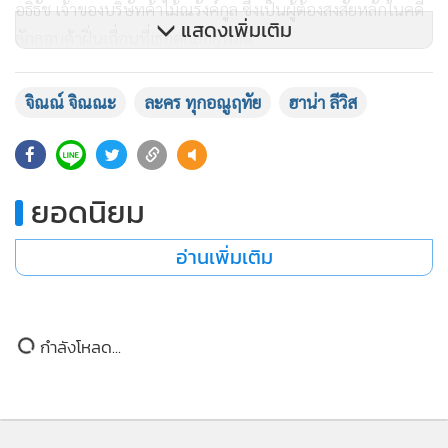
อธิธัช เจ้าของบริษัทค้าไม้ณรังค์กูล ซึ่งเป็นผู้ต้องสงสัยหลักในคดี
แสดงเพิ่มเติม
ลักลอบค้าฝิ่นเถื่อนที่เธอดูแลอยู่พอดี
แม้ตลอดเวลาที่ผ่านมา นรีรัตน์จะมั่นใจว่าอธิธัชคือคนบงการการ
จิณณ์ จิณณะ
ละคร ทุกอณูฤทัย
ฮาน่า ลีวิส
ค้าฝิ่นเถื่อนโดยใช้บริษัทค้าไม้ณรังค์กูลบังหน้า และมี เสือบาง
(ถิร ชุติกุล) เป็นลูกน้องคนสำคัญ แต่เมื่อเธอจับเขาได้ในที่เกิดเห
ตุจริงๆ และเขาปฏิเสธทุกข้อกล่าวหา เธอกลับรู้สึกแย่เพราะคิด
ยอดนิยม
ว่าอธิธัชคือคนร้าย ฝ่ายอธิธัชก็เสียใจมากที่รู้ว่าตลอดเวลานรีรัตน์
ไม่เคยไว้ใจเขาเลย เธอแต่งงานกับเขาเพียงเพราะต้องทำตาม
อ่านเพิ่มเติม
พินัยกรรมของพ่อและต้องการสืบเรื่องของเขาเท่านั้น เรื่องราว
จะเป็นอย่างไรต่อไป ต้องติดตามชม
กำลังโหลด...