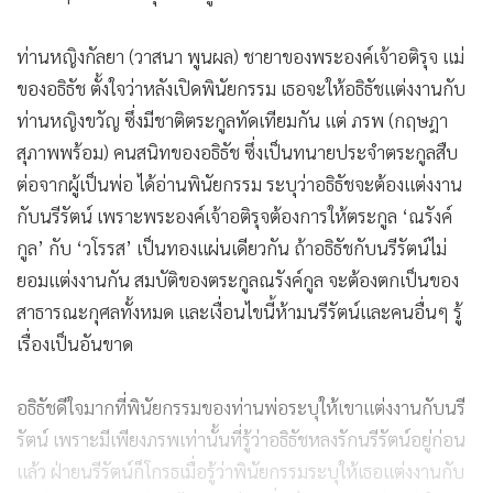
ท่านหญิงกัลยา (วาสนา พูนผล) ชายาของพระองค์เจ้าอติรุจ แม่
ของอธิธัช ตั้งใจว่าหลังเปิดพินัยกรรม เธอจะให้อธิธัชแต่งงานกับ
ท่านหญิงขวัญ ซึ่งมีชาติตระกูลทัดเทียมกัน แต่ ภรพ (กฤษฎา
สุภาพพร้อม) คนสนิทของอธิธัช ซึ่งเป็นทนายประจำตระกูลสืบ
ต่อจากผู้เป็นพ่อ ได้อ่านพินัยกรรม ระบุว่าอธิธัชจะต้องแต่งงาน
กับนรีรัตน์ เพราะพระองค์เจ้าอติรุจต้องการให้ตระกูล ‘ณรังค์
กูล’ กับ ‘วโรรส’ เป็นทองแผ่นเดียวกัน ถ้าอธิธัชกับนรีรัตน์ไม่
ยอมแต่งงานกัน สมบัติของตระกูลณรังค์กูล จะต้องตกเป็นของ
สาธารณะกุศลทั้งหมด และเงื่อนไขนี้ห้ามนรีรัตน์และคนอื่นๆ รู้
เรื่องเป็นอันขาด
อธิธัชดีใจมากที่พินัยกรรมของท่านพ่อระบุให้เขาแต่งงานกับนรี
รัตน์ เพราะมีเพียงภรพเท่านั้นที่รู้ว่าอธิธัชหลงรักนรีรัตน์อยู่ก่อน
แล้ว ฝ่ายนรีรัตน์ก็โกรธเมื่อรู้ว่าพินัยกรรมระบุให้เธอแต่งงานกับ