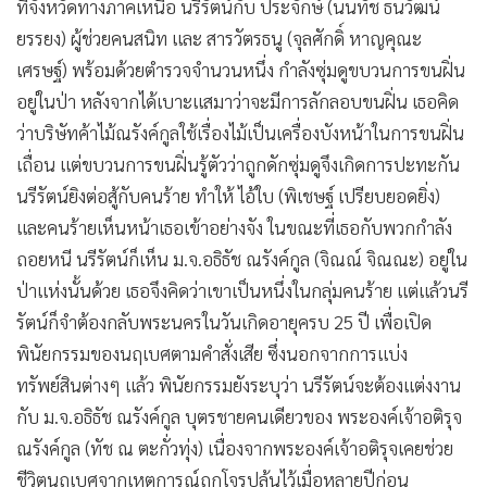
ที่จังหวัดทางภาคเหนือ นรีรัตน์กับ ประจักษ์ (นนทัช ธนวัฒน์
ยรรยง) ผู้ช่วยคนสนิท และ สารวัตรธนู (จุลศักดิ์ หาญคุณะ
เศรษฐ์) พร้อมด้วยตำรวจจำนวนหนึ่ง กำลังซุ่มดูขบวนการขนฝิ่น
อยู่ในป่า หลังจากได้เบาะแสมาว่าจะมีการลักลอบขนฝิ่น เธอคิด
ว่าบริษัทค้าไม้ณรังค์กูลใช้เรื่องไม้เป็นเครื่องบังหน้าในการขนฝิ่น
เถื่อน แต่ขบวนการขนฝิ่นรู้ตัวว่าถูกดักซุ่มดูจึงเกิดการปะทะกัน
นรีรัตน์ยิงต่อสู้กับคนร้าย ทำให้ ไอ้ใบ (พิเชษฐ์ เปรียบยอดยิ่ง)
และคนร้ายเห็นหน้าเธอเข้าอย่างจัง ในขณะที่เธอกับพวกกำลัง
ถอยหนี นรีรัตน์ก็เห็น ม.จ.อธิธัช ณรังค์กูล (จิณณ์ จิณณะ) อยู่ใน
ป่าแห่งนั้นด้วย เธอจึงคิดว่าเขาเป็นหนึ่งในกลุ่มคนร้าย แต่แล้วนรี
รัตน์ก็จำต้องกลับพระนครในวันเกิดอายุครบ 25 ปี เพื่อเปิด
พินัยกรรมของนฤเบศตามคำสั่งเสีย ซึ่งนอกจากการแบ่ง
ทรัพย์สินต่างๆ แล้ว พินัยกรรมยังระบุว่า นรีรัตน์จะต้องแต่งงาน
กับ ม.จ.อธิธัช ณรังค์กูล บุตรชายคนเดียวของ พระองค์เจ้าอติรุจ
ณรังค์กูล (ทัช ณ ตะกั่วทุ่ง) เนื่องจากพระองค์เจ้าอติรุจเคยช่วย
ชีวิตนฤเบศจากเหตุการณ์ถูกโจรปล้นไว้เมื่อหลายปีก่อน