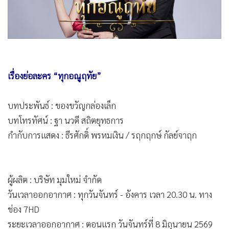
•
Good health & Well-being
•
Green Innovation & SD
•
Management & HR
•
MGR Live
•
Infographic
เรื่องย่อละคร “ทุกอณูฤทัย”
•
การเมือง
•
ท่องเที่ยว
บทประพันธ์ : ของขวัญกล่องเล็ก
•
กีฬา
บทโทรทัศน์ : ฐา นวดี สถิตยุทธการ
•
ต่างประเทศ
กำกับการแสดง : ธีรศักดิ์ พรหมเงิน / รฤกฤกษ์ กัลย์จาฤก
•
Special Scoop
•
เศรษฐกิจ-ธุรกิจ
•
จีน
ผู้ผลิต : บริษัท มุมใหม่ จำกัด
•
ชุมชน-คุณภาพชีวิต
วันเวลาออกอากาศ : ทุกวันจันทร์ - อังคาร เวลา 20.30 น. ทาง
•
อาชญากรรม
ช่อง 7HD
•
Motoring
ระยะเวลาออกอากาศ : ตอนแรก วันจันทร์ที่ 8 มิถุนายน 2569