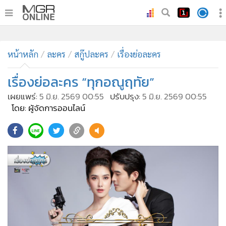
•
หน้าหลัก
•
หน้าหลัก
ทันเหตุการณ์
ละคร
สกู๊ปละคร
เรื่องย่อละคร
•
ภาคใต้
เรื่องย่อละคร “ทุกอณูฤทัย”
•
ภูมิภาค
เผยแพร่:
5 มิ.ย. 2569 00:55
ปรับปรุง:
5 มิ.ย. 2569 00:55
•
Online Section
โดย: ผู้จัดการออนไลน์
•
บันเทิง
•
ผู้จัดการรายวัน
•
คอลัมนิสต์
•
ละคร
•
CbizReview
•
Cyber BIZ
•
ผู้จัดกวน