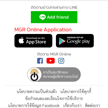
ติดตามข่าวสารผ่านทาง LINE
MGR Online Application
รายชื่อนักแสดง
ติดตาม MGR Online
1.จิณณ์ จิณณะรับบทม.จ.อธิธัช ณรังค์กูล
2.ฮาน่า ลีวิสรับบทนรีรัตน์ วโรรส
3.ณทรรศชัย จรัสมาสรับบทนรินธร วโรรส
4.สุพิชฌาย์ ศรีสวัสดิ์รับบทพรอุษา
5.กฤษฎา สุภาพพร้อมรับบทภรพ
นโยบายความเป็นส่วนตัว
นโยบายการใช้คุกกี้
6.พีรญา มะลิซ้อนรับบทม.จ.ขวัญฤทัย
ข้อกำหนดและเงื่อนไขการใช้บริการ
7.ดิษย์กรณ์ ดิษยนันทน์ กัลย์จาฤกรับบทพศวัต อดิศร
นโยบายการใช้ข้อมูล Facebook
เกี่ยวกับเรา
ติดต่อเรา
8.ถิร ชุติกุลรับบทเสือบาง
© 2014-2026 mgronline.com. All rights reserved.