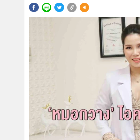
•
Management & HR
•
MGR Live
•
Infographic
•
การเมือง
•
ท่องเที่ยว
•
กีฬา
•
ต่างประเทศ
•
Special Scoop
•
เศรษฐกิจ-ธุรกิจ
•
จีน
•
ชุมชน-คุณภาพชีวิต
•
อาชญากรรม
•
Motoring
•
เกม
•
วิทยาศาสตร์
•
SMEs
•
หุ้น