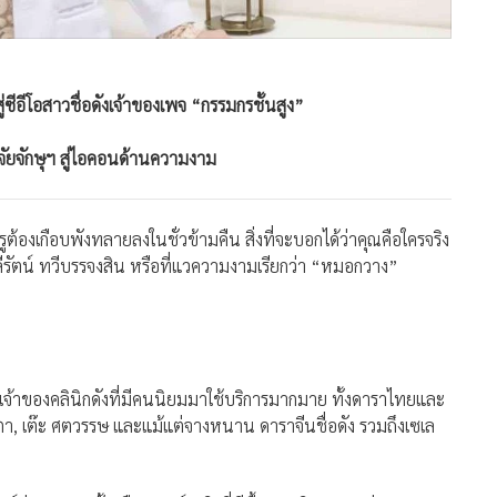
ซีอีโอสาวชื่อดังเจ้าของเพจ “กรรมกรชั้นสูง”
ิจัยจักษุฯ สู่ไอคอนด้านความงาม
ต้องเกือบพังทลายลงในชั่วข้ามคืน สิ่งที่จะบอกได้ว่าคุณคือใครจริง
ีรัตน์ ทวีบรรจงสิน หรือที่แวความงามเรียกว่า “หมอกวาง”
าของคลินิกดังที่มีคนนิยมมาใช้บริการมากมาย ทั้งดาราไทยและ
ันตา, เต๊ะ ศตวรรษ และแม้แต่จางหนาน ดาราจีนชื่อดัง รวมถึงเซเล