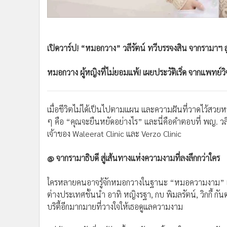
•
อินโดจีน
•
กองทุนรวม
•
Celeb Online
เปิดวาร์ป! “หมอกวาง” วลีรัตน์ ทวีบรรจงสิน จากรามาฯ สู่
•
Factcheck
•
ญี่ปุ่น
หมอกวาง ผู้หญิงที่ไม่ยอมแพ้! เผยประวัติเริ่ด จากแพทย์ว
•
News1
•
Gotomanager
เมื่อชีวิตไม่ได้เป็นไปตามแผน และความฝันที่วาดไว้สวยหรู
ๆ คือ “คุณจะยืนหยัดอย่างไร” และนี่คือคำตอบที่ พญ. วล
เจ้าของ Waleerat Clinic และ Verzo Clinic
@ จากรามาธิบดี สู่เส้นทางแห่งความงามที่ลงลึกกว่าใคร
ใครหลายคนอาจรู้จักหมอกวางในฐานะ “หมอความงาม” เจ้
ต่างประเทศชั้นนำ อาทิ หญิงรฐา, กบ พิมลรัตน์, วิกกี้ ก
บริตี้อีกมากมายที่วางใจให้เธอดูแลความงาม