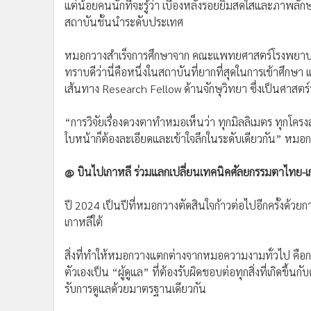
แต่น้อยคนนักที่จะรู้ว่า เบื้องหลังรอยยิ้มสดใสและภาพ
สถาบันชั้นนำระดับประเทศ
หมอกวางสำเร็จการศึกษาจาก คณะแพทยศาสตร์โรงพยาบาลรา
ทราบดีว่านี่คือหนึ่งในสถาบันที่ยากที่สุดในการเข้าศึกษา แล
เส้นทาง Research Fellow ด้านจักษุวิทยา ซึ่งเป็นศาสตร์
“การวิจัยเรื่องดวงตาทำหมอเห็นว่า ทุกมิลลิเมตร ทุกโครง
ใบหน้าก็ต้องละเอียดและเข้าใจลึกในระดับเดียวกัน” หมอก
@ บินไปเกาหลี ร่วมแลกเปลี่ยนเทคนิคศัลยกรรมตาไทย-เ
ปี 2024 เป็นปีที่หมอกวางตัดสินใจก้าวต่อไปอีกครั้งด้ว
เกาหลีใต้
สิ่งที่ทำให้หมอกวางแตกต่างจากหมอความงามทั่วไป คือกา
ตัวเองเป็น “ผู้ดูแล” ที่ต้องรับผิดชอบต่อทุกสิ่งที่เกิดขึ้
รับการดูแลด้วยมาตรฐานเดียวกัน