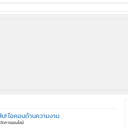
ี่ใช้
ine
้นสูง
งสิน! ไอคอนด้านความงาม
ู้จัดการออนไลน์