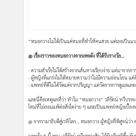
และนี่คือเหตุผลที่ว่า ทำไม “หมอกวาง” วลีรัตน์ ทวีบรร
ใหม่ที่ไม่ยอมแพ้ต่อสิ่งใดง่าย ๆ และเป็นแพทย์หญิงเบื
@ จากรามาธิบดีสู่เวทีโลก… หมอกวาง ผู้หญิงที่พิสูจน์ว่า ค
และเร็ว ๆ นี้ พญ. วลีรัตน์ ทวีบรรจงสิน ได้รับเกียรติขึ้
Viral Hits Thailand and Spotlight Award 2025 จากกระ
หมอกวางกรรมกรชั้นสูง