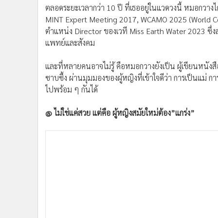
ตลอดระยะเวลากว่า 10 ปี ที่เธออยู่ในแวดวงนี้ หมอกวางไ
MINT Expert Meeting 2017, WCAMO 2025 (World Co
ตำแหน่ง Director ของเวที Miss Earth Water 2023 ซึ
แพทย์และสังคม
และที่หลายคนอาจไม่รู้ คือหมอกวางยังเป็น ผู้เขียนหนังส
ซาบซึ้ง ผ่านมุมมองของผู้หญิงที่เข้าใจดีว่า การเป็นแม่ ก
ไปพร้อม ๆ กันได้
@ ไม่ใช่แค่สวย แต่คือ ผู้หญิงสมัยใหม่ต้อง”แกร่ง”
“หมอกวางไม่ได้เป็นแค่หมอที่ทำให้คนสวย แต่เธอเป็นแบบอย
@ เรื่องราวของหมอกวางจากเพจดัง ที่ได้รับรางวัล…
- ความสำเร็จไม่ได้สร้างจากเส้นทางเรียบง่าย แต่มาจากกา
- ผู้หญิงที่แกร่งไม่ได้หมายความว่าไม่มีความอ่อนโยน แต่คื
- แพทย์ที่ดีไม่ได้วัดแค่จากปริญญา แต่วัดจากการดูแลแ