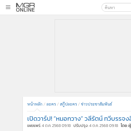
เลือกเครื่องมือท
•
หน้าหลัก
ค้นหา
•
ทันเหตุการณ์
Google
•
ภาคใต้
•
ภูมิภาค
MGR Onl
•
Online Section
ค้นหาขั
•
บันเทิง
•
ผู้จัดการรายวัน
•
คอลัมนิสต์
•
ละคร
•
CbizReview
•
Cyber BIZ
หน้าหลัก
ละคร
สกู๊ปละคร
ข่าวประชาสัมพันธ์
•
ผู้จัดกวน
เปิดวาร์ป! “หมอกวาง” วลีรัตน์ ทวีบรรจ
•
Good health & Well-being
•
Green Innovation & SD
เผยแพร่:
4 ต.ค. 2568 09:18
ปรับปรุง:
4 ต.ค. 2568 09:18
โดย: ผ