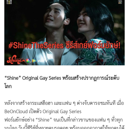
•
Good health & Well-being
•
Green Innovation & SD
•
Management & HR
•
MGR Live
•
Infographic
•
การเมือง
•
ท่องเที่ยว
•
กีฬา
•
ต่างประเทศ
“Shine” Original Gay Series พร้อมสร้างปรากฏการณ์ระดับ
•
Special Scoop
โลก
•
เศรษฐกิจ-ธุรกิจ
•
จีน
หลังจากสร้างกระแสฮือฮา และแฟน ๆ ต่างจับตารอชมทันที เมื่อ
•
ชุมชน-คุณภาพชีวิต
BeOnCloud เปิดตัว Original Gay Series
•
อาชญากรรม
ฟอร์มยักษ์อย่าง “Shine” จนเป็นที่กล่าวขานของแฟน ๆ ทั่วทุก
•
Motoring
มุมโลก วันนี้ซีรีส์ที่หลายคนรอคอย พร้อมออกอากาศให้ทุกคนได้