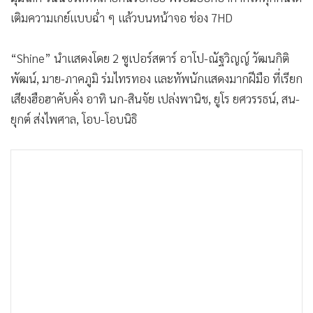
•
เกม
เติมความเกย์แบบฉ่ำ ๆ แล้วบนหน้าจอ ช่อง 7HD
•
วิทยาศาสตร์
•
SMEs
“Shine” นำแสดงโดย 2 ซูเปอร์สตาร์ อาโป-ณัฐวิญญ์ วัฒนกิติ
•
หุ้น
พัฒน์, มาย-ภาคภูมิ ร่มไทรทอง และทัพนักแสดงมากฝีมือ ที่เรียก
เสียงฮือฮาคับคั่ง อาทิ นก-สินจัย เปล่งพานิช, ยูโร ยศวรรธน์, สน-
•
อินโดจีน
ยุกต์ ส่งไพศาล, โอบ-โอบนิธิ
•
กองทุนรวม
•
Celeb Online
•
Factcheck
•
ญี่ปุ่น
•
News1
•
Gotomanager