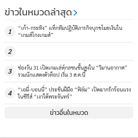
ข่าวในหมวดล่าสุด
“เก้า-กระทิง” แท็กทีมปฏิบัติภารกิจบุกขโมยเงินใน
1
“เกมส์โกงเกมส์”
MGR Online ใช้คุกกี้ (Cookies)
2
MGR Online ใช้คุกกี้ เพื่อจัดการข้อมูลส่วนบุคคลเพื่อนำเสนอ
ประสบการณ์คอนเทนต์ที่ดีที่สุดให้กับผู้อ่านบนเว็บไซต์ และ
ช่องวัน 31 เปิดเกมเล่ห์กลชนชั้นสูงใน “วิมานอากาศ”
3
รวมนักแสดงตัวท็อป เริ่ม 3 ส.ค.นี้
แอพพลิเคชั่น
เงื่อนไขการใช้งานเว็บไซต์
และ
นโยบายสิทธิ
ส่วนบุคคล
“เอมี่-บอนนี่” ประชันฝีมือ “ฟิล์ม” เปิดฉากรักร้อนแรง
4
ในซีรีส์ “เงาใต้พระจันทร์”
รับทราบ
ข่าวอื่นในหมวด