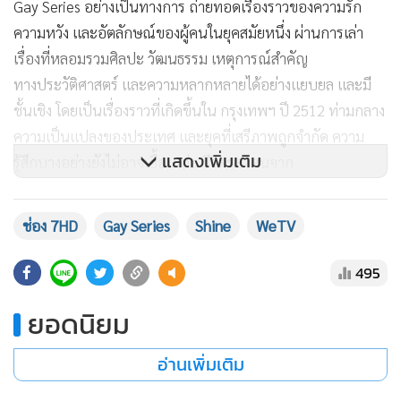
Gay Series อย่างเป็นทางการ ถ่ายทอดเรื่องราวของความรัก
ความหวัง และอัตลักษณ์ของผู้คนในยุคสมัยหนึ่ง ผ่านการเล่า
เรื่องที่หลอมรวมศิลปะ วัฒนธรรม เหตุการณ์สำคัญ
ทางประวัติศาสตร์ และความหลากหลายได้อย่างแยบยล และมี
ชั้นเชิง โดยเป็นเรื่องราวที่เกิดขึ้นใน กรุงเทพฯ ปี 2512 ท่ามกลาง
ความเป็นแปลงของประเทศ และยุคที่เสรีภาพถูกจำกัด ความ
แสดงเพิ่มเติม
รู้สึกบางอย่างยังไม่อาจเอื้อนเอ่ย ชีวิตของคนจาก
ต่างเส้นทาง โคจรมาพบกัน พวกเขาต่างต้องเผชิญหน้ากับ
อุดมการณ์ ความรัก และความจริง เพื่อตามหาความหมายของ
ช่อง 7HD
Gay Series
Shine
WeTV
เสรีภาพที่แท้จริงในแบบฉบับของแต่ละคน
495
ร่วมเสพสุนทรียภาพแห่งกาลเวลา ความหวัง ความทรงจำ และ
ยอดนิยม
แสงสว่างจากอดีตที่จะส่องประกายถึงปัจจุบัน
อย่างงดงามไปด้วยกันกับ “Shine” รับชมซีรีส์พร้อมกัน ทุกวัน
อ่านเพิ่มเติม
เสาร์ เวลา 22.00 น. เริ่มตอนแรก เสาร์ที่ 2 สิงหาคมนี้ Acoustic
Version ทาง ช่อง 7HD