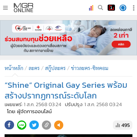
•
หน้าหลัก
•
ทันเหตุการณ์
•
ภาคใต้
•
ภูมิภาค
•
Online Section
หน้าหลัก
ละคร
สกู๊ปละคร
ข่าวละคร-ซิทคอม
•
บันเทิง
•
ผู้จัดการรายวัน
“Shine” Original Gay Series พร้อม
•
คอลัมนิสต์
สร้างปรากฏการณ์ระดับโลก
•
ละคร
เผยแพร่:
1 ส.ค. 2568 03:24
ปรับปรุง:
1 ส.ค. 2568 03:24
•
CbizReview
โดย: ผู้จัดการออนไลน์
•
Cyber BIZ
495
•
ผู้จัดกวน