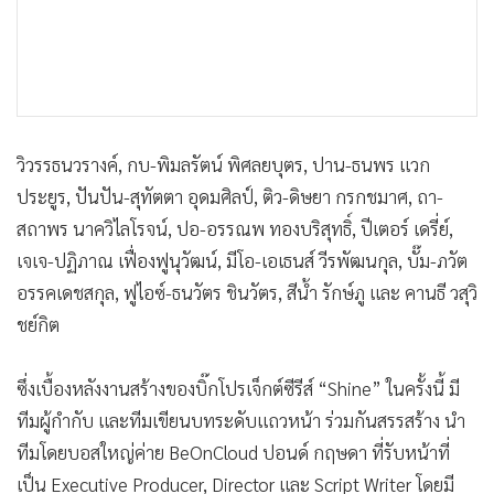
วิวรรธนวรางค์, กบ-พิมลรัตน์ พิศลยบุตร, ปาน-ธนพร แวก
ประยูร, ปันปัน-สุทัตตา อุดมศิลป์, ติว-ดิษยา กรกชมาศ, ถา-
สถาพร นาควิไลโรจน์, ปอ-อรรณพ ทองบริสุทธิ์, ปีเตอร์ เดรี่ย์,
เจเจ-ปฏิภาณ เฟื่องฟูนุวัฒน์, มีโอ-เอเธนส์ วีรพัฒนกุล, บั๊ม-ภวัต
อรรคเดชสกุล, ฟูไอซ์-ธนวัตร ชินวัตร, สีน้ำ รักษ์ภู และ คานธี วสุวิ
ชย์กิต
ซึ่งเบื้องหลังงานสร้างของบิ๊กโปรเจ็กต์ซีรีส์ “Shine” ในครั้งนี้ มี
ทีมผู้กำกับ และทีมเขียนบทระดับแถวหน้า ร่วมกันสรรสร้าง นำ
ทีมโดยบอสใหญ่ค่าย BeOnCloud ปอนด์ กฤษดา ที่รับหน้าที่
เป็น Executive Producer, Director และ Script Writer โดยมี