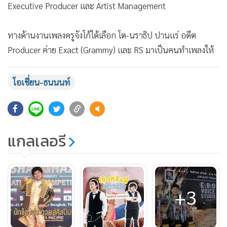
Executive Producer และ Artist Management
ทางด้านงานเพลงครูจังโก้ได้เลือก โต-นราธิป ปานแร่ อดีต
Producer ค่าย Exact (Grammy) และ RS มาเป็นคนทำเพลงให้
ซึ่งหลังจากที่ผ่านกระบวนการค้นหาตัวตนและคิดทิศทางเพลง
แล้ว จึงได้มาเป็นเพลง “เกิดหลังพี่เป็นแฟนได้ป่ะ” ขึ้นมา โดย
โอเชี่ยน-ธนนนท์
เพลงนี้เป็นเพลงน่ารักกวนๆสไตล์ Hip-Pop ตามวัยของน้องโอ
เชี่ยน และยังมีความพิเศษมากยิ่งขึ้นโดยการเชิญ “เบล ขอบ
สนาม” พิธีกรรายการฟุตบอลชื่อดังมาร่วมร้อง Featuring กันใน
แกลเลอรี
เพลงนี้ด้วย
ในส่วนของการทำ Music Video เพลงนี้ได้ทีมงานระดับโปรอย่าง
ทีม MicroMotion มาช่วยทำโปรดักชั่นให้และยังคว้าสาวสวย
+3
“ใบเฟิร์น ณัฐฌา” ฉายา “นางฟ้าบุรีรัมย์” หรือที่ปัจจุบันหลาย
คนเรียกว่า “ใบเฟิร์นแมนยู” มาเล่นเป็นนางเอกอีกด้วย ซึ่งเรื่อง
ราวจะเป็นเช่นไร สามารถไปติดตามชมผลงานเพลง “เกิดหลังพี่