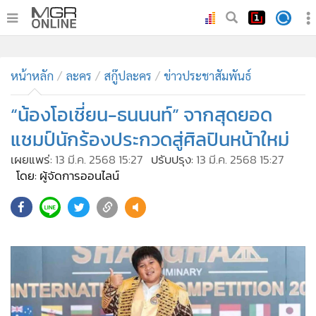
•
หน้าหลัก
•
หน้าหลัก
ทันเหตุการณ์
ละคร
สกู๊ปละคร
ข่าวประชาสัมพันธ์
•
ภาคใต้
“น้องโอเชี่ยน-ธนนนท์” จากสุดยอด
•
ภูมิภาค
แชมป์นักร้องประกวดสู่ศิลปินหน้าใหม่
•
Online Section
เผยแพร่:
13 มี.ค. 2568 15:27
ปรับปรุง:
13 มี.ค. 2568 15:27
•
บันเทิง
โดย: ผู้จัดการออนไลน์
•
ผู้จัดการรายวัน
•
คอลัมนิสต์
•
ละคร
•
CbizReview
•
Cyber BIZ
•
ผู้จัดกวน