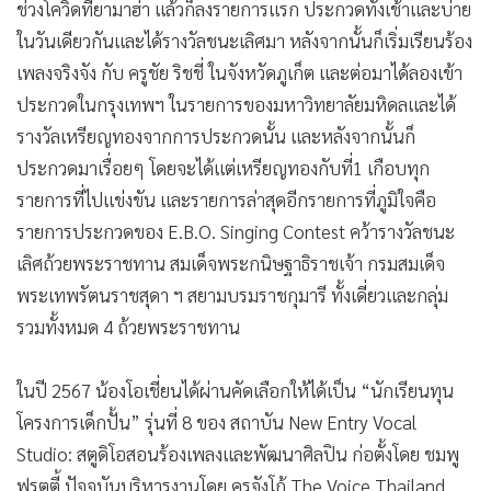
ช่วงโควิดที่ยามาฮ่า แล้วก็ลงรายการแรก ประกวดทั้งเช้าและบ่าย
ในวันเดียวกันและได้รางวัลชนะเลิศมา หลังจากนั้นก็เริ่มเรียนร้อง
เพลงจริงจัง กับ ครูชัย ริชชี่ ในจังหวัดภูเก็ต และต่อมาได้ลองเข้า
ประกวดในกรุงเทพฯ ในรายการของมหาวิทยาลัยมหิดลและได้
รางวัลเหรียญทองจากการประกวดนั้น และหลังจากนั้นก็
ประกวดมาเรื่อยๆ โดยจะได้แต่เหรียญทองกับที่1 เกือบทุก
รายการที่ไปแข่งขัน และรายการล่าสุดอีกรายการที่ภูมิใจคือ
รายการประกวดของ E.B.O. Singing Contest คว้ารางวัลชนะ
เลิศถ้วยพระราชทาน สมเด็จพระกนิษฐาธิราชเจ้า กรมสมเด็จ
พระเทพรัตนราชสุดา ฯ สยามบรมราชกุมารี ทั้งเดี่ยวและกลุ่ม
รวมทั้งหมด 4 ถ้วยพระราชทาน
ในปี 2567 น้องโอเชี่ยนได้ผ่านคัดเลือกให้ได้เป็น “นักเรียนทุน
โครงการเด็กปั้น” รุ่นที่ 8 ของ สถาบัน New Entry Vocal
Studio: สตูดิโอสอนร้องเพลงและพัฒนาศิลปิน ก่อตั้งโดย ชมพู
ฟรุตตี้ ปัจจุบันบริหารงานโดย ครูจังโก้ The Voice Thailand