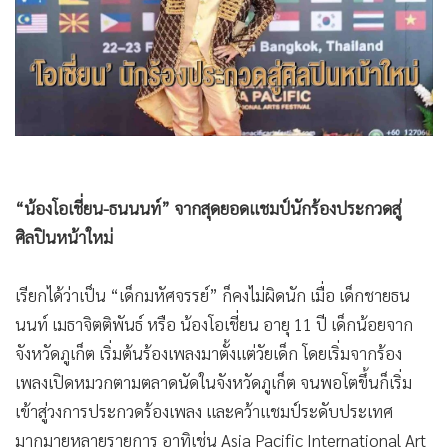
•
Good health & Well-being
•
Green Innovation & SD
•
Management & HR
•
MGR Live
•
Infographic
•
การเมือง
•
ท่องเที่ยว
“น้องโอเชี่ยน-ธนนนท์” จากสุดยอดแชมป์นักร้องประกวดสู่
•
กีฬา
ศิลปินหน้าใหม่
•
ต่างประเทศ
•
Special Scoop
เรียกได้ว่าเป็น “เด็กมหัศจรรย์” ก็คงไม่ผิดนัก เมื่อ เด็กชายธน
•
เศรษฐกิจ-ธุรกิจ
นนท์ เมธาจิตติพันธ์ หรือ น้องโอเชี่ยน อายุ 11 ปี เด็กน้อยจาก
•
จีน
จังหวัดภูเก็ต เริ่มต้นร้องเพลงมาตั้งแต่วัยเด็ก โดยเริ่มจากร้อง
•
ชุมชน-คุณภาพชีวิต
เพลงเปิดหมวกตามตลาดนัดในจังหวัดภูเก็ต จนพอโตขึ้นก็เริ่ม
•
อาชญากรรม
เข้าสู่วงการประกวดร้องเพลง และคว้าแชมป์ระดับประเทศ
•
Motoring
มากมายหลายรายการ อาทิเช่น Asia Pacific International Art