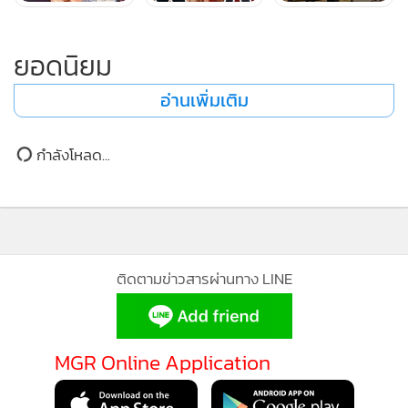
เป็นแฟนได้ป่ะ” ได้ที่ Youtube:
ยอดนิยม
https://youtu.be/ix5ZTNpRpsw หรือฟังกับบน Streaming
ได้ที่ https://mcn.solutiononeholding.com/OLS/?
อ่านเพิ่มเติม
p=k7bWCmHM
ติดตามผลงานและเป็นกำลังใจน้องโอเชี่ยนได้ที่ FB: Ocean
กำลังโหลด...
Thananon IG: ocean.thananon Youtube: Ocean
Thananon
ติดตามข่าวสารผ่านทาง LINE
สุดท้ายนี้น้องโอเชี่ยนยังขอขอบคุณคุณครูทุกท่านที่ผ่านเข้ามา
ให้ความรู้และคำสอนต่างๆในทุกๆวิชาจนทำให้น้องมีวันนี้ได้ ขอ
ขอบคุณ ครูหญิง fare - music studio, ครูชัย ฉัตรชัย แซ่หลิม,
MGR Online Application
ครูกวาง – New Entry Studio, ครูแอม แอมมารี่ และ ครูซูซี่ –
E.B.O Voice Studio, ครูเจเจ ศรุดา, ครูชบา, ครูพิช พัทธ์นิธาน,