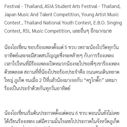
•
เกม
Festival - Thailand, ASIA Student Arts Festival - Thailand,
•
วิทยาศาสตร์
Japan Music And Talent Competition, Young Artist Music
•
SMEs
Contest , Thailand National Youth Contest, E.B.O. Singing
Contest, RSL Music Competition, และอื่นๆ อีกมากมาย
•
หุ้น
•
อินโดจีน
น้องโอเชี่ยน ชอบร้องเพลงตั้งแต่ 5 ขวบ เพราะน้องไปวัดทุกวัน
•
กองทุนรวม
อาทิตย์และจะมีสวดสรภัญญะซึ่งจะคล้ายๆ กับการร้องเพลง
•
Celeb Online
เวลาไปไหนที่มีร้องเพลงเปิดหมวกน้องจะไปขอพี่ๆเขาร้องเพลง
•
Factcheck
ด้วยตลอด สถานที่ที่น้องไปขอร้องประจำคือ ถนนคนเดินหลาด
•
ญี่ปุ่น
ใหญ่ ภูเก็ต จนเมื่อ 2 ปีที่แล้วน้องมาเจอกับ “ครูโกตั๊ก” เลยมา
•
News1
ร้องเป็นประจำด้วยกันทุกวันอาทิตย์
•
Gotomanager
น้องโอเชี่ยนเริ่มต้นประกวดตั้งแต่ตอน 6 ขวบ ตอนนั้นยังไม่เคย
ได้เรียนร้องเพลง แต่มีความมั่นใจเลยไปประกวดในจังหวัดภูเก็ต