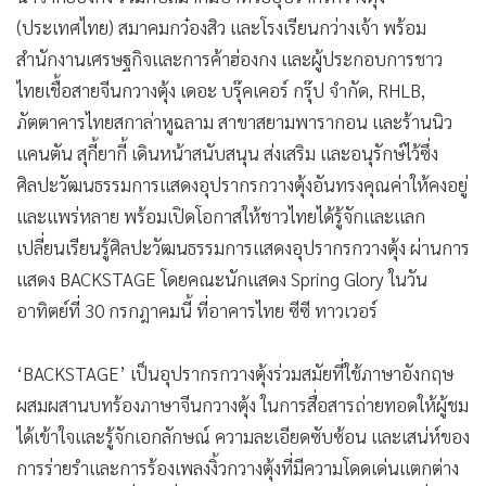
•
เกม
(ประเทศไทย) สมาคมกว๋องสิว และโรงเรียนกว่างเจ้า พร้อม
•
วิทยาศาสตร์
สำนักงานเศรษฐกิจและการค้าฮ่องกง และผู้ประกอบการชาว
•
SMEs
ไทยเชื้อสายจีนกวางตุ้ง เดอะ บรุ๊คเคอร์ กรุ๊ป จำกัด, RHLB,
•
หุ้น
ภัตตาคารไทยสกาล่าหูฉลาม สาขาสยามพารากอน และร้านนิว
แคนตัน สุกี้ยากี้ เดินหน้าสนับสนุน ส่งเสริม และอนุรักษ์ไว้ซึ่ง
•
อินโดจีน
ศิลปะวัฒนธรรมการแสดงอุปรากรกวางตุ้งอันทรงคุณค่าให้คงอยู่
•
กองทุนรวม
และแพร่หลาย พร้อมเปิดโอกาสให้ชาวไทยได้รู้จักและแลก
•
Celeb Online
เปลี่ยนเรียนรู้ศิลปะวัฒนธรรมการแสดงอุปรากรกวางตุ้ง ผ่านการ
•
Factcheck
แสดง BACKSTAGE โดยคณะนักแสดง Spring Glory ในวัน
•
ญี่ปุ่น
อาทิตย์ที่ 30 กรกฎาคมนี้ ที่อาคารไทย ซีซี ทาวเวอร์
•
News1
•
Gotomanager
‘BACKSTAGE’ เป็นอุปรากรกวางตุ้งร่วมสมัยที่ใช้ภาษาอังกฤษ
ผสมผสานบทร้องภาษาจีนกวางตุ้ง ในการสื่อสารถ่ายทอดให้ผู้ชม
ได้เข้าใจและรู้จักเอกลักษณ์ ความละเอียดซับซ้อน และเสน่ห์ของ
การร่ายรำและการร้องเพลงงิ้วกวางตุ้งที่มีความโดดเด่นแตกต่าง