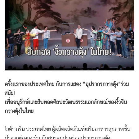
•
Good health & Well-being
•
Green Innovation & SD
•
Management & HR
•
MGR Live
•
Infographic
•
การเมือง
•
ท่องเที่ยว
•
กีฬา
•
ต่างประเทศ
ครั้งแรกของประเทศไทย กับการแสดง “อุปรากรกวางตุ้ง”ร่วม
•
Special Scoop
สมัย!
•
เศรษฐกิจ-ธุรกิจ
เพื่ออนุรักษ์และสืบทอดศิลปะวัฒนธรรมเอกลักษณ์ของงิ้วจีน
•
จีน
กวางตุ้งในไทย
•
ชุมชน-คุณภาพชีวิต
•
อาชญากรรม
ไวต้า กรีน ประเทศไทย ผู้ผลิตผลิตภัณฑ์เสริมอาหารสุขภาพชั้น
•
Motoring
นำจากฮ่องกง ร่วมกับสมาคมปาหว่ออุปรากรกวางตุ้ง