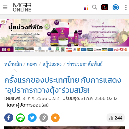
•
หน้าหลัก
•
ทันเหตุการณ์
•
ภาคใต้
•
ภูมิภาค
•
Online Section
หน้าหลัก
ละคร
สกู๊ปละคร
ข่าวประชาสัมพันธ์
•
บันเทิง
•
ผู้จัดการรายวัน
ครั้งแรกของประเทศไทย กับการแสดง
•
คอลัมนิสต์
“อุปรากรกวางตุ้ง”ร่วมสมัย!
•
ละคร
เผยแพร่:
31 ก.ค. 2566 02:12
ปรับปรุง:
31 ก.ค. 2566 02:12
•
CbizReview
โดย: ผู้จัดการออนไลน์
•
Cyber BIZ
244
•
ผู้จัดกวน