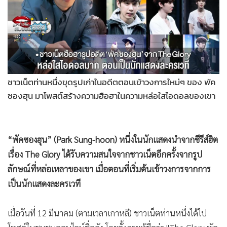
•
Good health & Well-being
•
Green Innovation & SD
•
Management & HR
•
MGR Live
•
Infographic
•
การเมือง
•
ท่องเที่ยว
•
กีฬา
•
ต่างประเทศ
ชาวเน็ตท่านหนึ่งขุดรูปเก่าในอดีตตอนเข้าวงการใหม่ๆ ของ พัค
•
Special Scoop
ซองฮุน มาโพสต์สร้างความฮือฮาในความหล่อใสไอดอลของเขา
•
เศรษฐกิจ-ธุรกิจ
•
จีน
•
ชุมชน-คุณภาพชีวิต
“พัคซองฮุน” (Park Sung-hoon) หนึ่งในนักแสดงนำจากซีรีส์ฮิต
•
อาชญากรรม
เรื่อง The Glory ได้รับความสนใจจากชาวเน็ตอีกครั้งจากรูป
•
Motoring