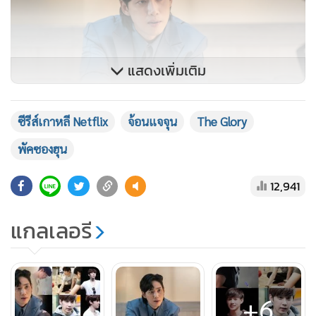
แสดงเพิ่มเติม
ซีรีส์เกาหลี Netflix
จ้อนแจจุน
The Glory
พัคซองฮุน
ไอ้จ้อนแจจุน
12,941
แกลเลอรี