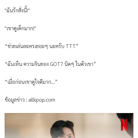
"อะไรกัน...ทำไมเขาน่ารักจัง TTT"
"ได้โปรดกลับมายืนบนเวที(ละครเวที)อีกครั้ง!"
"ฉันรักสิ่งนี้!"
"เขาดูเด็กมาก!"
“ช่วยเล่นละครเยอะๆ นะครับ TTT”
“ฉันเห็น ความจินยอง GOT7 นิดๆ ในตัวเขา”
“เมื่อก่อนเขาดูใจดีมาก...”
ข้อมูลข่าว : allkpop.com