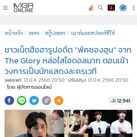
•
หน้าหลัก
•
ทันเหตุการณ์
•
ภาคใต้
•
ภูมิภาค
•
Online Section
หน้าหลัก
ละคร
สกู๊ปละคร
เมาท์มอยสปอยล์ซีรีส์
•
บันเทิง
•
ผู้จัดการรายวัน
ชาวเน็ตฮือฮารูปอดีต “พัคซองฮุน” จาก
•
คอลัมนิสต์
The Glory หล่อใสไอดอลมาก ตอนเข้า
•
ละคร
วงการเป็นนักแสดงละครเวที
•
CbizReview
เผยแพร่:
13 มี.ค. 2566 20:50
ปรับปรุง:
13 มี.ค. 2566 20:50
•
Cyber BIZ
โดย: ผู้จัดการออนไลน์
•
ผู้จัดกวน
12,941