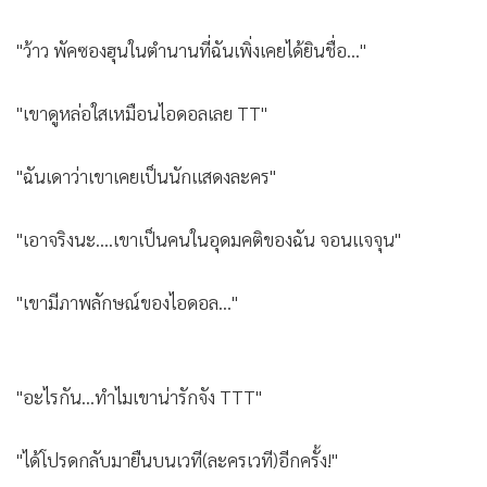
Netflixเรื่อง The Glory ที่ปล่อย ภาค 2 สตรีม ทั่วโลก เมื่อวันที่
10 มีนาคม ที่ผ่านมา
งานนี้ มีชาวเน็ตเข้ามาแสดงความคิดเห็นเอาไว้มากมาย :
"ว้าว พัคซองฮุนในตำนานที่ฉันเพิ่งเคยได้ยินชื่อ..."
"เขาดูหล่อใสเหมือนไอดอลเลย TT"
"ฉันเดาว่าเขาเคยเป็นนักแสดงละคร"
"เอาจริงนะ....เขาเป็นคนในอุดมคติของฉัน จอนแจจุน"
"เขามีภาพลักษณ์ของไอดอล..."