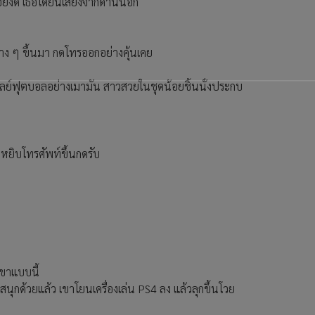
เธอยังดี เธอได้ยินเสียงจากด้านนอก
ะข้าง ๆ ขึ้นมา กดโทรออกอย่างคุ้นเคย
พลย์ฟุตบอลอย่างเมามัน สาวสวยในชุดน้อยชิ้นนั่งประกบ
าหยิบโทรศัพท์ขึ้นกดรับ
เขาแบบนี้
กด้วยแล้ว เขาโยนเครื่องเล่น PS4 ลง แล้วลุกขึ้นโวย