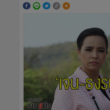
•
Management & HR
•
MGR Live
•
Infographic
•
การเมือง
•
ท่องเที่ยว
•
กีฬา
•
ต่างประเทศ
•
Special Scoop
•
เศรษฐกิจ-ธุรกิจ
•
จีน
•
ชุมชน-คุณภาพชีวิต
•
อาชญากรรม
•
Motoring
•
เกม
•
วิทยาศาสตร์
•
SMEs
•
หุ้น