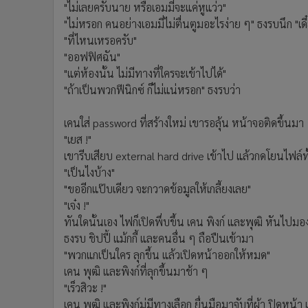
"ไม่เลยครับนาย หรือเอมมี่จะแค่หูแว่ว"
"ไม่หรอก คนอย่างเอมมี่ไม่ตื่นตูมอะไรง่าย ๆ" ธงรบนึก "เดี๋ยว
"ที่ไหนเหรอครับ"
"ออฟฟิศฉัน"
"แต่ห้องนั้น ไม่มีทางที่ใครจะเข้าไปได้"
"ถ้าเป็นพวกฟีนิกซ์ ก็ไม่แน่หรอก" ธงรบว่า
เคนใส่ password ที่สร้างใหม่ เขารอลุ้น หน้าจอติดขึ้นมา
"เยส !"
เขารีบเสียบ external hard drive เข้าไป แล้วกดโยนไฟล์ท
"เป็นไงบ้าง"
"ขออีกแป๊บเดียว จะกวาดข้อมูลให้เกลี้ยงเลย"
"เจ๋ง !"
ทันใดนั้นเอง ไฟก็เปิดพึ่บขึ้น เคน พิงก์ และพุฒิ หันไป
ธงรบ ชิปปี้ แม้กกี้ และคนอื่น ๆ ถือปืนเข้ามา
"พวกแกเป็นใคร ลุกขึ้น แล้วเปิดหน้าออกให้หมด"
เคน พุฒิ และพิงก์ที่ลุกขึ้นมาช้า ๆ
"เร็วสิวะ !"
เคน พุฒิ และพิงก์ม่มีทางเลือก ยื่นมือมาจับที่ผ้า ปิดหน้า