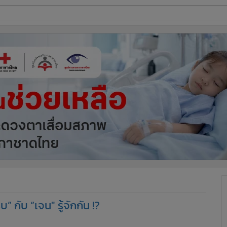
ี่ใช้
ine
้นสูง
” กับ “เจน" รู้จักกัน !?