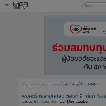
เลือกเครื่องมือท
•
หน้าหลัก
ค้นหา
•
ทันเหตุการณ์
Google
•
ภาคใต้
•
ภูมิภาค
MGR Onl
•
Online Section
ค้นหาขั
•
บันเทิง
•
ผู้จัดการรายวัน
•
คอลัมนิสต์
•
ละคร
•
CbizReview
•
Cyber BIZ
หน้าหลัก
ละคร
ละครออนไลน์
พยัคฆ์ร้ายสาย(ส)ลับ
•
ผู้จัดกวน
พยัคฆ์ร้ายสาย(ส)ลับ ตอนที่ 9 : ที่แท้ “ธงรบ
•
Good health & Well-being
•
Green Innovation & SD
เผยแพร่:
15 ก.ค. 2562 16:07
โดย: ผู้จัดการออนไลน์