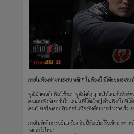
ภายในห้องทำงานธงรบ หลักๆ ในห้องนี้ มีโต๊ะของธงรบ ก
พุฒินำเคนกับพิงก์เข้ามา พุฒิส่งสัญญาณให้เคนกับพิงก์ตร
เคนและพิงก์แยกกันไป เคนไปที่โต๊ะใหญ่ ส่วนพิงก์ไปที่โต
เคนเปิดเครื่องคอมพิวเตอร์ เครื่องติดขึ้นมาอย่างรวดเร็ว 
ภายในที่พัก ธงรบยืนเครียด ชิปปี้กับแม้กกี้รีบเข้ามาหา ห
"เจออะไรไหม"