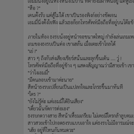
เอมมี่นั่งอยู่ในห้องหนึ่งในบ้าน ที่ตายังมีผ้าพันอยู่ แต่หู
"หือ ?"
เคนตั้งรับ แต่สู้ไม่ได้ เขาเป็นรองพิงก์อย่างชัดเจน
เอมมี่นิ่งตั้งใจฟัง แล้วเธอก็ยกโทรศัพท์มือถือที่อยู่บนโต๊
ภายในห้อง ธงรบนั่งอยู่หน้าจอขนาดใหญ่ กำลังเล่นเกมเ
เกมของธงรบเป็นต่อ เขาเฮลั่น เมื่อเตะเข้าโกลได้
"เย่ !"
สาว ๆ ถึงกับส่งเสียงเชียร์สนั่นและลุกขึ้นเต้น .... วู่ !
โทรศัพท์มือถือที่อยู่ข้าง ๆ แสดงสัญญาณว่ามีสายเข้า เข
"ว่าไงเอมมี่"
"มีคนลอบเข้ามาค่ะนาย"
สีหน้าธงรบเปลี่ยนเป็นแปลกใจและโกรธขึ้นมาทันที
"ใคร ?"
"ยังไม่รู้ค่ะ แต่เอมมี่ได้ยินเสียง"
"เดี๋ยวฉันจัดการต่อเอง"
ธงรบกดวางสาย สีหน้าเหี้ยมเกรียม ไม่เคยมีใครกล้าลูบคม
สาวสวยเข้าไปกอดธงรบแบบเอาใจ แต่ธงรบไม่มีอารมณ์จะสนุ
"เฮ้ย อยู่ที่ไหนกันหมดวะ"