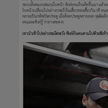
ระบบล็อคแบบสแกนใบหน้า พิงก์ยกแท็บเล็ตขึ้นมา แล้
ใบหน้าเปลี่ยนไปอย่างรวดเร็วในเสี้ยวของเสี้ยววินาที 
กลายเป็นรหัสเปิดประตู เมื่อล็อคประตูคลายออก พุฒิผลั
เคนและพิงก์รู้ ว่าทางสะดวก
เขานำเข้าไปอย่างระมัดระวัง พิงก์กับเคนตามไปด้วยฝีเท้า