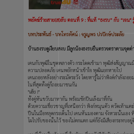
•
อินโดจีน
•
กองทุนรวม
พยัคฆ์ร้ายสาย(ส)ลับ ตอนที่ 9 : ที่แท้ “ธงรบ” กับ “เจน" รู้
•
Celeb Online
•
Factcheck
บทประพันธ์ - บทโทรทัศน์ : จรูญพร ปรปักษ์ประลัย
•
ญี่ปุ่น
•
News1
บ้านธงรบดูเงียบสงบ มีลูกน้องธงรบยืนตรวจตราตามจุดต่าง 
•
Gotomanager
เคนกับพุฒิในชุดพลางตัว กระโดดเข้ามา พุฒิส่งสัญญาณ
ความปลอดภัย เคนพยักหน้าเข้าใจ พุฒิแยกหายไป
เคนถอยหลังอย่างระมัดระวัง โดยหารู้ไม่ว่าพิงค์กำลังถอ
ในที่สุดทั้งคู่ก็ถอยมาชนกัน
"เฮ้ย !"
ทั้งคู่หันขวับมาหากัน พร้อมชักปืนเล็งมาที่กัน
ด้วยความเชี่ยวชาญที่เหนือกว่า พิงก์หมุนตัว ตวัดเท้าแต
ปืนในมือหลุดกระเด็นไป เคนหันมองตาม จังหวะนั้นเอง พิงก์
โผไปรับของนั้นไว้ ของไม่ตกแตก แต่ก็ยังมีเสียงกระทบอยู่ด