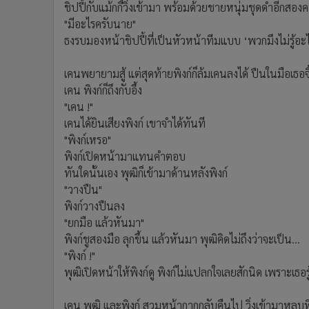
ชิปปี้กับแม้กกี้วิ่งเข้ามา พร้อมด้วยชายหนุ่มชุดดำอีกสอง
"มีอะไรครับนาย"
ธงรบมองหน้าชิปปี้ที่เป็นหัวหน้าทีมแบบ ‘พวกมึงไม่รู้อะ
เคนพยายามสู้ แต่สุดท้ายพิงก์ก็ล้มเคนลงได้ ปืนในมือเธอจี้ใ
เคน พิงก์ก็ถึงกับอึ้ง
"เคน !"
เคนได้ยินเสียงพิงก์ เขาจำได้ทันที
"พิงก์เหรอ"
พิงก์เปิดหน้ามาแทนคำตอบ
ทันใดนั้นเอง พุฒิก็เข้ามาด้านหลังพิงก์
"วางปืน"
พิงก์วางปืนลง
"ยกมือ แล้วหันมา"
พิงก์ชูสองมือ ลุกขึ้น แล้วหันมา พุฒิคิดไม่ถึงว่าจะเป็น...
"พิงก์ !"
พุฒิเปิดหน้าให้พิงก์ดู พิงก์ไม่แปลกใจเลยสักนิด เพราะเธอร
เคน พุฒิ และพิงก์ สวมหน้ากากกลับคืนไป วิ่งเข้ามาหลบที่