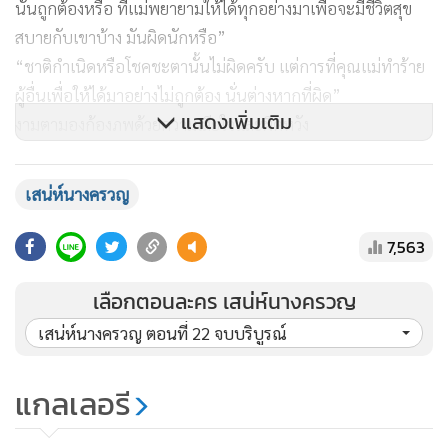
นั่นถูกต้องหรือ ที่แม่พยายามให้ได้ทุกอย่างมาเพื่อจะมีชีวิตสุข
สบายกับเขาบ้าง มันผิดนักหรือ”
“ชาติกำเนิดหรือโชคชะตานั้นไม่ผิดครับ แต่การที่คุณแม่ทำร้าย
ผู้อื่นเพื่อให้ได้มาอย่างไม่ถูกต้อง นั่นต่างหากที่ผิด”
แสดงเพิ่มเติม
งามตามองก้องภพด้วยความเสียใจและผิดหวัง
“พ่อก้องคิดจะจับแม่จริงๆ ใช่ไหม”
งามตาหันไปมองก้อนเชิงบอก ก้อนพยักหน้ารับแล้วเอาดาบจ่อ
เสน่ห์นางครวญ
คอเฟื่องฟ้าทันที
“ถ้าพวกมึงเข้ามาล่ะก็...กูจะปาดคอนังนี่เดี๋ยวนี้”
7,563
โปลิศมองหน้ากันเหมือนจะตัดสินใจ นายตำรวจคนหนึ่งพยัก
เลือกตอนละคร เสน่ห์นางครวญ
หน้า ทุกคนค่อยๆ ลดปืนลง
“คุณแม่” ก้องภพร้องขอ
เสน่ห์นางครวญ ตอนที่ 22 จบบริบูรณ์
ก้อนถอยไปหาเฟื่องฟ้ากระชากตัวขึ้นมา ลากหนีหายเข้าไปใน
ป่า หัวหน้าทีมโปลิศตะโกนบอกพวกที่เหลือ
แกลเลอรี
“จ่าแสงรออยู่ที่นี่ ที่เหลือตามมันไป”
กองกำลังโปลิศตามก้อนกับงามตาไป ก้องภพเหลียวไปมองรำเพย