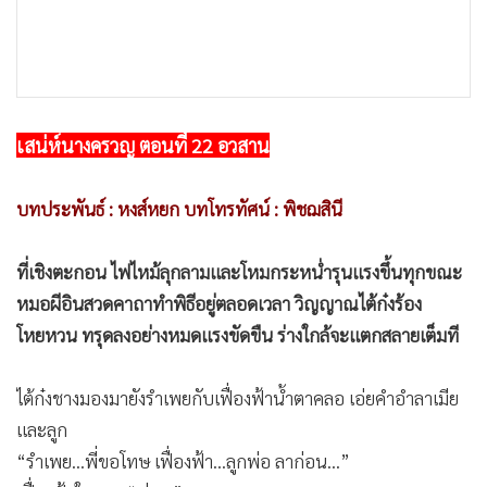
•
เกม
•
วิทยาศาสตร์
•
SMEs
•
หุ้น
เสน่ห์นางครวญ ตอนที่ 22 อวสาน
•
อินโดจีน
•
กองทุนรวม
บทประพันธ์ : หงส์หยก บทโทรทัศน์ : พิชฌสินี
•
Celeb Online
•
Factcheck
ที่เชิงตะกอน ไฟไหม้ลุกลามและโหมกระหน่ำรุนแรงขึ้นทุกขณะ
•
ญี่ปุ่น
หมอผีอินสวดคาถาทำพิธีอยู่ตลอดเวลา วิญญาณไต้ก๋งร้อง
•
News1
โหยหวน ทรุดลงอย่างหมดแรงขัดขืน ร่างใกล้จะแตกสลายเต็มที
•
Gotomanager
ไต้ก๋งชางมองมายังรำเพยกับเฟื่องฟ้าน้ำตาคลอ เอ่ยคำอำลาเมีย
และลูก
“รำเพย...พี่ขอโทษ เฟื่องฟ้า...ลูกพ่อ ลาก่อน...”