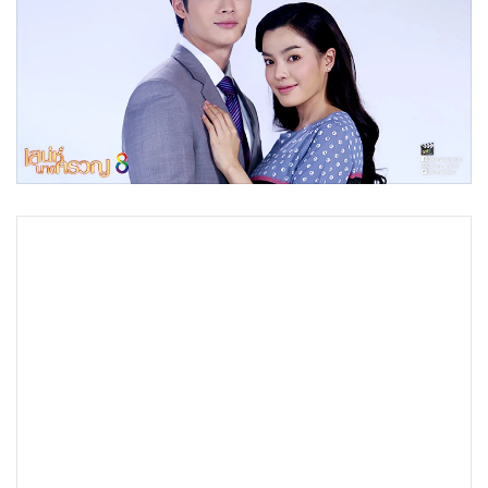
•
Good health & Well-being
•
Green Innovation & SD
•
Management & HR
•
MGR Live
•
Infographic
•
การเมือง
•
ท่องเที่ยว
•
กีฬา
•
ต่างประเทศ
•
Special Scoop
•
เศรษฐกิจ-ธุรกิจ
•
จีน
•
ชุมชน-คุณภาพชีวิต
•
อาชญากรรม
•
Motoring