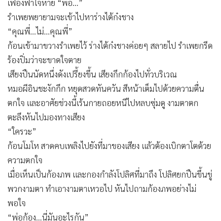
เฟื่องฟ้าใจหาย “พ่อ...”
รำเพยพยายามจะเข้าไปหาร่างไต้ก๋งชาง
“คุณพี่...ไม่...คุณพี่”
ก้อนเข้ามาขวางรำเพยไว้ ร่างไต้ก๋งชางค่อยๆ สลายไป รำเพยกรีด
ร้องปิ่มว่าจะขาดใจตาย
เสียงปืนนัดหนึ่งดังเปรี้ยงขึ้น เสียงกึกก้องไปทั่วบริเวณ
หมอผีอินชะงักกึก หยุดสวดทันควัน สีหน้าเต็มไปด้วยความตื่น
ตกใจ และอาศัยช่วงนี้เร้นกายถอยหนีไปหลบซุ่มดู งามตาตก
ตะลึงหันไปมองทางเสียง
“ใครวะ”
ก้อนโมโห สาดคบเพลิงไปยังที่มาของเสียง แล้วต้องเบิกตาโตด้วย
ความตกใจ
เมื่อเห็นเป็นก้องภพ และกองกำลังโปลิศที่มาถึง โปลิศยกปืนขึ้นขู่
พวกงามตา ทำเอางามตาเหวอไป หันไปถามก้องภพอย่างไม่
พอใจ
“พ่อก้อง...นี่มันอะไรกัน”