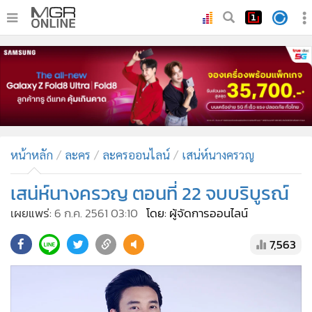
•
หน้าหลัก
•
ทันเหตุการณ์
•
ภาคใต้
•
ภูมิภาค
•
Online Section
หน้าหลัก
ละคร
ละครออนไลน์
เสน่ห์นางครวญ
•
บันเทิง
•
ผู้จัดการรายวัน
เสน่ห์นางครวญ ตอนที่ 22 จบบริบูรณ์
•
คอลัมนิสต์
เผยแพร่:
6 ก.ค. 2561 03:10
โดย: ผู้จัดการออนไลน์
•
ละคร
7,563
•
CbizReview
•
Cyber BIZ
•
ผู้จัดกวน