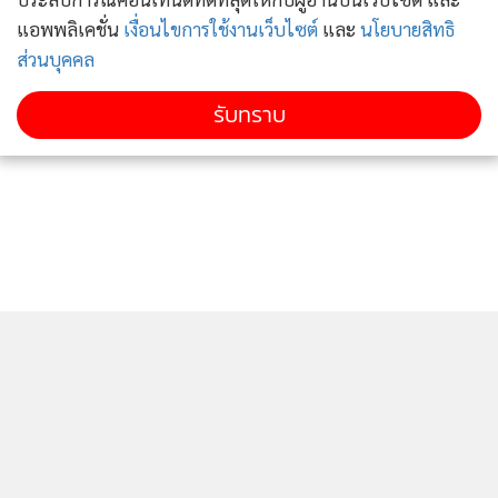
แอพพลิเคชั่น
เงื่อนไขการใช้งานเว็บไซต์
และ
นโยบายสิทธิ
ส่วนบุคคล
รับทราบ
ก้อนลากตัวเฟื่องฟ้าหนีมาในราวป่า งามตาตามมาติดๆ เสียง
ฝีเท้าพวกโปลิศยังตามมาไม่ลดละ งามตาร้อนรนใจ เร่งก้อน
เป็นการใหญ่
ติดตามข่าวสารผ่านทาง LINE
“เร็วเข้า อย่าให้พวกมันตามมาทัน”
ก้อนลากเฟื่องฟ้าไปอย่างทุลักทุเล เฟื่องฟ้ากัดฟันทนเพราะเจ็บ
แผล