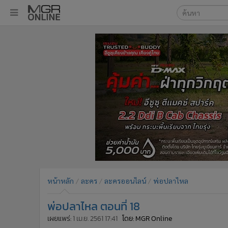
เลือกเครื่องมือท
•
หน้าหลัก
ค้นหา
•
ทันเหตุการณ์
Google
•
ภาคใต้
•
ภูมิภาค
MGR Onl
•
Online Section
ค้นหาขั
•
บันเทิง
•
ผู้จัดการรายวัน
•
คอลัมนิสต์
•
ละคร
•
CbizReview
•
Cyber BIZ
หน้าหลัก
ละคร
ละครออนไลน์
พ่อปลาไหล
•
ผู้จัดกวน
พ่อปลาไหล ตอนที่ 18
•
Good health & Well-being
•
Green Innovation & SD
เผยแพร่:
1 เม.ย. 2561 17:41
โดย: MGR Online