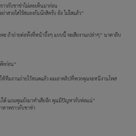
พราวกับชาช่าไม่เคยเห็นมาก่อน
อย่าสวยใสไร้สมองกันนักสิครับ อ้อ ไม่ใสแล้ว”
คะ ถ้าถ่ายต่อทั้งที่หน้าบึ้งๆ แบบนี้ จะเสียงานเปล่าๆ” นาตาลีบ
พักก่อน”
กี้ผมให้ทีมงานถ่ายไว้หมดแล้ว ผมเอาคลิปที่พวกคุณจะหนีงานโพส
่ได้ แถมคุณยังมาทำเสียอีก คุณมีปัญหากับพ่อแน่”
ามาหาพราวกับชาช่า