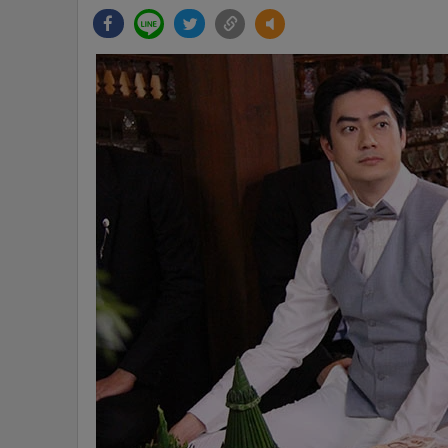
•
Management & HR
•
MGR Live
•
Infographic
•
การเมือง
•
ท่องเที่ยว
•
กีฬา
•
ต่างประเทศ
•
Special Scoop
•
เศรษฐกิจ-ธุรกิจ
•
จีน
•
ชุมชน-คุณภาพชีวิต
•
อาชญากรรม
•
Motoring
•
เกม
•
วิทยาศาสตร์
•
SMEs
•
หุ้น