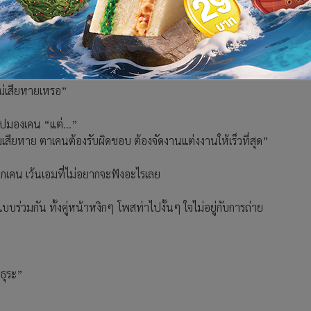
ห้องรับแขก คุยกันเรื่องเอมกับเคน
ไปจากห้อง
มเสียวงศ์ตระกูลแบบนี้
ะไม่เสียหายเหรอ”
ไปมองเคน “แต่...”
นูเอมเสียหาย ตาเคนต้องรับผิดชอบ ต้องจัดงานแต่งงานให้เร็วที่สุด”
กเคน เว้นเอมที่ไม่อยากจะฟังอะไรเลย
บร่วมกัน ทั้งคู่หน้าหงิกๆ โพสท่าไปงั้นๆ ใจไม่อยู่กับการถ่าย
ธุระ”