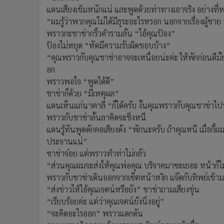
แดนเสียงเข้มหนักแน่ และพูดด้วยท่าทางเอาจริง อย่างที่
“ผมรู้ว่าพวกคุณไม่ได้มีธุระอะไรหรอก นอกจากเรื่องผู้ชาย 
พราวกะชาช่ากริ้วคำรามลั่น “ไอ้คุณป้อง”
ป้องไม่หยุด “หัดมีความรับผิดชอบบ้าง”
“คุณพราวกับคุณชาช่าอาจจะเหนื่อยน่ะค่ะ ให้พักก่อนดีมั้ย
อก
พราวพอใจ “พูดได้ดี”
ชาช่าก็ด้วย “มีเหตุผล”
แดนเห็นแก่นาตาลี “ก็ได้ครับ งั้นคุณพราวกับคุณชาช่าไป
พราวกับชาช่าลั้นลาคิดจะชิ่งหนี
แดนรู้ทันพูดดักคอเสียงดัง “พักนะครับ ถ้าคุณหนี เมื่อ
ประจานแน่”
ชาช่าจ๋อย แต่พราวทำท่าไม่กลัว
“ส่วนคุณผมจะส่งให้คุณพ่อคุณ บริจาคมาซะเยอะ หน้าก็ไม
พราวกับชาช่าเดินออกจากเซ็ตหน้าหงิก แจ๊ดกับทิพย์เข้
“ส่งข่าวให้ไอ้คุณเจตน์หรือยัง” ชาช่าถามเสียงขุ่น
“เรียบร้อยค่ะ แต่ว่าคุณเจตน์ยังนิ่งอยู่”
“จะคิดอะไรออก” พราวแดกดัน