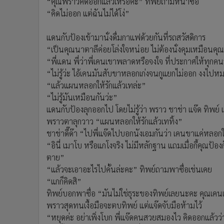
“คุณพราวคิดออกแล้วเหรอคะ” ทิพย์ถามหน้าซื่อ
“คิดไม่ออก แต่ฉันไม่ได้โง่”
แดนกับป้องเข้ามานั่งดื่มกาแฟด้วยกันที่รถสวัสดิการ
“เป็นคุณนาตาลีค่อยโล่งใจหน่อย ไม่ต้องนั่งคุมเหมือนค
“พี่แดน พี่ว่าพี่เคนเขาพลาดหรือจงใจ ที่ประกาศให้ทุกคนรู้
“ไม่รู้ว่ะ ไอ้เคนมันสับขาหลอกเก่งจนกูแยกไม่ออก งงไปหม
“แล้วแผนหลอกให้รักแล้วเทล่ะ”
“ไม่รู้มันเหมือนกันว่ะ”
แดนกับป้องลุกออกไป โดยไม่รู้ว่า พราว ชาช่า แจ๊ด ทิพย์ แ
พราวตาลุกวาว “แผนหลอกให้รักแล้วเททิ้ง”
ชาช่าดี๊ด๊า “ไปพี่แจ๊ดไปบอกนังเอมกันว่า เคนขาแค่หลอกให
“อินี่ เมาโบ หรือแกโงจริง ไม่มีหลักฐาน แถมเมื่อกี้คุณป้อ
ตาย”
“แล้วจะเอาอะไรไปคั้นล่ะคะ” ทิพย์ถามพาซื่อเช่นเคย
“แกก็คิดสิ”
ทิพย์บอกพาซื่อ “มันไม่ใช่ธุระของทิพย์เลยนะคะ คุณเคนเน
พราวสุดทนเงื้อมือจะตบทิพย์ แต่แจ๊ดจับมือห้ามไว้
“หยุดค่ะ อย่าเพิ่งโบก พี่แจ๊ดคนสวยสมองไว คิดออกแล้วว่