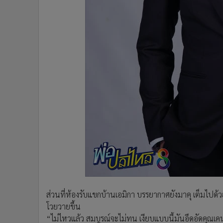
ส่วนที่ห้องรับแขกบ้านเอมิกา บรรยากาศยังมาคุ เต็มไปด
โวยวายขึ้น
“ไม่ไหวแล้ว สมบูรณ์จะไม่ทน เงียบแบบนี้มันอึดอัดคุณเ