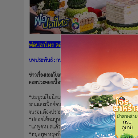
•
อินโดจีน
•
กองทุนรวม
•
Celeb Online
•
Factcheck
•
ญี่ปุ่น
พ่อปลาไหล ตอนที่ 18
•
News1
•
Gotomanager
บทประพันธ์ : กนกเรขา บทโทรทัศน์ : จอมใจ และ ปัทม์
ข่าวเรื่องเอมกับเคนรู้ถึงหู คุณรอนกับคุณเนื้ออ่อนรู้เรื่
คอยประคองเนื้ออ่อนให้ดมยาดมลมอยู่ที่โซฟา
“สมบูรณ์ไม่นึกเลยว่าคุณเคนจะชิงสุกก่อนห่าม ใจเร็วด่วนได
รอนและเนื้ออ่อน
จนรอนต้องปราม “นังสมบูรณ์”
“ปล่อยให้สมบูรณ์ได้พูดเถอะค่ะ”
“แกพูดหมดแล้วจะเหลืออะไรให้ฉันพูด” รอนด่า
“หยุดพูด หยุดร้องไห้” สมบูรณ์ว่า