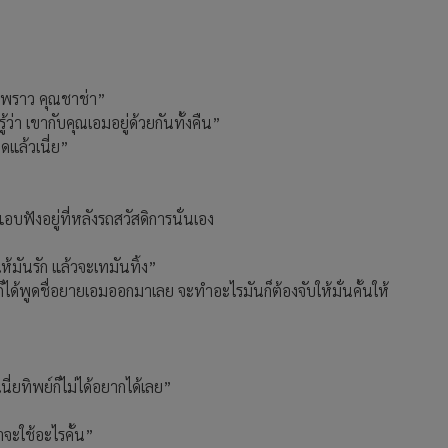
ุณพราว คุณชาช่า”
ว่า เขากับคุณเอมอยู่ด้วยกันทั้งคืน”
ดแล้วเนี่ย”
อบฟังอยู่ที่หลังรถสวัสดิการนั่นเอง
้มันรัก แล้วจะเทมันทิ้ง”
งก็ได้พูดชื่อยายเอมออกมาเลย จะทำอะไรมันก็ต้องจับให้มั่นคั้นให้
ี่ยทิพย์ก็ไม่ได้อยากได้เลย”
าจะใช้อะไรคั้น”