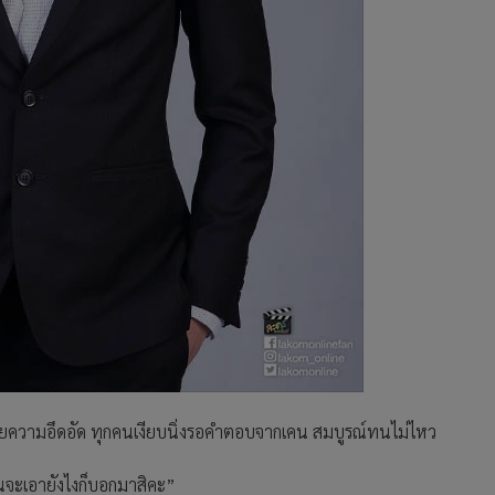
้วยความอึดอัด ทุกคนเงียบนิ่งรอคำตอบจากเคน สมบูรณ์ทนไม่ไหว
คนจะเอายังไงก็บอกมาสิคะ”