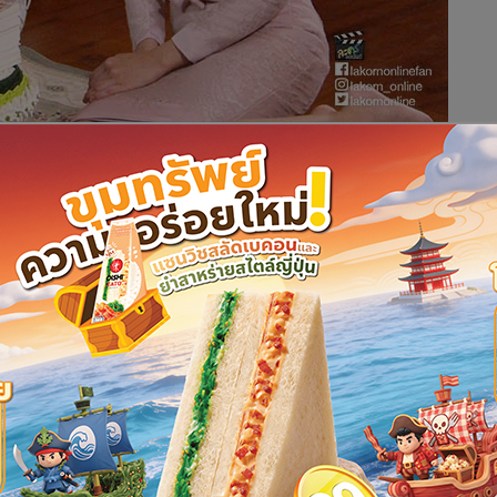
องแล้ว สมบูรณ์นั่งร้องไห้เสียใจเหมือนคนใจจะขาดตาย ในขณะที่รอน
้ จาบจ้วง ล้วง...ล่วงเกินคุณเอมได้” สมบูรณ์พูดตัดพ้อราวกับเป็น