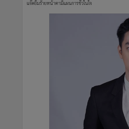
แจ๊ดยิ้มร้ายหน้าตามีแผนการชั่วในใจ