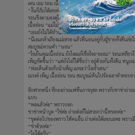
เคน เอม รอน เนื้ออ่อน ณรงค์ เพ็ญ นั่งกันอยู่พร้อมหน้าที่
“งั้นก็เริ่มได้เลยค่ะ” สมบูรณ์เอ่ยขึ้น
รอนขึงตามองดุใส่ สมบูรณ์ค่อยๆ ถอยร่นไป แต่ยังไม่ออก
เนื้ออ่อน “แม่ไม่นึกเลยว่าเอมจะกล้าทำเรื่องเสียหาย เสื่อ
“เอมยังไม่ได้ทำอะไรเสียหายเลยนะคะคุณแม่”
“นี่เอมกล้าเถียงแม่เหรอ แล้วที่นอนอยู่กับผู้ชายทั้งคืนล่
สมบูรณ์ทวนคำ “นอน”
“ใจเย็นคุณเนื้ออ่อน ยังไงผมก็เชื่อใจยายเอม” รอนเหลียว
เพ็ญขัดขึ้นว่า “แต่ยังไงก็ได้ชื่อว่า อยู่ด้วยกันทั้งคืน ห
“พ่อเห็นด้วยกับน้าเพ็ญ แกจะว่าไงเจ้าเคน”
ณรงค์ เพ็ญ เนื้ออ่อน รอน สมบูรณ์หันไปจ้องเอาคำตอบจา
อีกฟากหนึ่ง ที่กองถ่ายแฟชั่นการกุศล พราวกับชาช่าถ่ายแบ
แบบ
“พอแล้วค่ะ” พราวบอก
ชาช่าหน้าบูด “ใช่ค่ะ ถ่ายต่อก็ไม่สวยกว่านี้หรอกค่ะ”
“ชุดต่อไปของพราว ให้คนอื่น ถ่ายต่อได้เลยนะคะ พราวมี
“ช่าด้วยค่ะ”
“ไม่ได้ครับ”