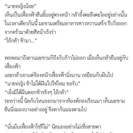
“นายหญิงน้อย”
เห็นเป็นเฟื่องฟ้ายืนยิ้มอยู่ตรงหน้า กล้าอึ้งตะลึงตะไลอยู่อย่างนั้น
ในเวลาเดียวกันนี้ มะขามเตรียมอาหารคาวหวานเสร็จ รีบวิ่งออก
จากครัวมาด้วยสีหน้าเริงร่า
"ไอ้กล้า ข้ามา...”
พอพอมาถึงลานมะขามก็ถึงกับก้าวไม่ออก เมื่อเห็นกล้ายืนอยู่กับ
เฟื่องฟ้า
และกล้าเอาแต่จ้องหน้าเฟื่องฟ้านิ่งนาน เหมือนกับฝันไป
“นายหญิง ข้าไม่ได้ฝันไปใช่ไหม ขอรับ”
“เอ็งมิได้ฝันดอกข้าจริงๆ ไอ้กล้า”
ระหว่างนี้ นิลกับโหนออกมาจากห้องพักลงเรือนมา เห็นมะขาม
ยืนนิ่งมองบางอย่างอยู่ จึงพากันมองตามไป
“นั่นมันเฟื่องฟ้าใช่รึไม่” นิลมองอย่างไม่เชื่อสายตา