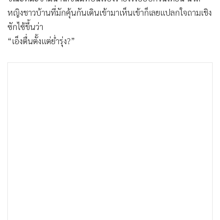
•
เกม
หญิงชาวบ้านที่มักคุ้นกันเดินเข้ามาเห็นเข้าก็เลยแปลกใจถามเชิง
•
วิทยาศาสตร์
ซักไซ้ขึ้นว่า
•
SMEs
“เอ็งตื่นตั้งแต่ย่ำรุ่ง?”
•
หุ้น
•
อินโดจีน
•
กองทุนรวม
•
Celeb Online
•
Factcheck
•
ญี่ปุ่น
•
News1
•
Gotomanager