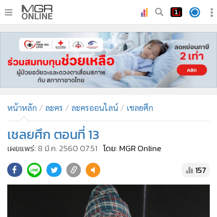
•
หน้าหลัก
•
ทันเหตุการณ์
•
ภาคใต้
•
ภูมิภาค
•
Online Section
หน้าหลัก
ละคร
ละครออนไลน์
เชลยศึก
•
บันเทิง
•
ผู้จัดการรายวัน
เชลยศึก ตอนที่ 13
•
คอลัมนิสต์
เผยแพร่:
8 มี.ค. 2560 07:51
โดย: MGR Online
•
ละคร
157
•
CbizReview
•
Cyber BIZ
•
ผู้จัดกวน