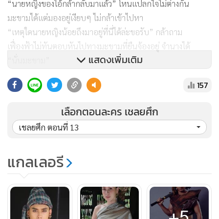
“นายหญิงของไอ้กล้ากลับมาแล้ว” โหนแปลกใจไม่ต่างกัน
มะขามได้แต่มองอยู่เงียบๆ ไม่กล้าเข้าไปหา
“เหตุใดนายหญิงน้อยถึงมาอยู่ที่นี่ได้ล่ะขอรับ” กล้าถาม
เฟื่องฟ้าไม่ทันตอบหันไปทางมะขามที่ยืนจ้องอยู่ จำนางได้
แสดงเพิ่มเติม
“นั่นมะขาม”
กล้าหันมามองตามเห็นสีหน้าซีดเฝือดของมะขามก็ใจหาย
157
“แลพ่อกับพี่มะลิล่ะ อยู่ที่นี่กับพวกเจ้าด้วยใช่รึไหม”
เลือกตอนละคร เชลยศึก
ไม่นานต่อมา เฟื่องฟ้าร้องไห้ปิ่มว่าจะขาดใจอยู่ข้างที่นอนท่าน
เชลยศึก ตอนที่ 13
ขุนผู้เป็นบิดา ในมือถือปิ่นปักผมของตัวเองที่ท่านขุนถือเป็น
เครื่องยึดเหนี่ยวจนวันสิ้นลม คนอื่นๆ ยืนนั่งรายล้อมมองอยู่ใกล้ๆ
แกลเลอรี
ด้วยความเวทนา
“ลูกนี้อกตัญญูยิ่งนัก”
เฟื่องฟ้าร้องไห้หนักมาก กล้าค่อยๆ ขยับเข้าไปจับไหล่เฟื่องฟ้า
ปลอบใจ มะขามมองท่าทีกล้ากับเฟื่องฟ้าหน้าเศร้า นิลจับตามอง
+5
ท่าทีมะขามที่มีต่อกล้า