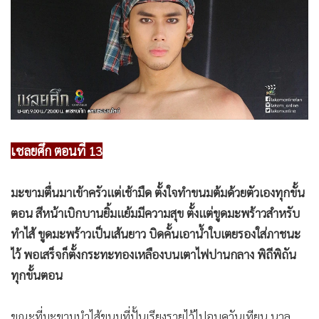
•
Good health & Well-being
•
Green Innovation & SD
•
Management & HR
•
MGR Live
•
Infographic
•
การเมือง
•
ท่องเที่ยว
เชลยศึก ตอนที่ 13
•
กีฬา
•
ต่างประเทศ
มะขามตื่นมาเข้าครัวแต่เช้ามืด ตั้งใจทำขนมต้มด้วยตัวเองทุกขั้น
•
Special Scoop
ตอน สีหน้าเบิกบานยิ้มแย้มมีความสุข ตั้งแต่ขูดมะพร้าวสำหรับ
•
เศรษฐกิจ-ธุรกิจ
ทำไส้ ขูดมะพร้าวเป็นเส้นยาว บิดคั้นเอาน้ำใบเตยรองใส่ภาชนะ
•
จีน
ไว้ พอเสร็จก็ตั้งกระทะทองเหลืองบนเตาไฟปานกลาง พิถีพิถัน
•
ชุมชน-คุณภาพชีวิต
ทุกขั้นตอน
•
อาชญากรรม
•
Motoring
ขณะที่มะขามนำไส้ขนมที่ปั้นเรียงรายไว้ไปอบควันเทียน นวล