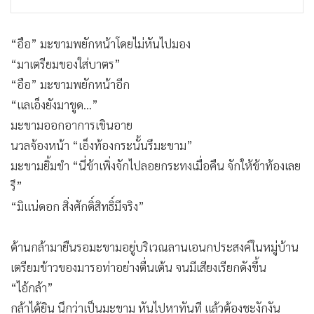
“อือ” มะขามพยักหน้าโดยไม่หันไปมอง
“มาเตรียมของใส่บาตร”
“อือ” มะขามพยักหน้าอีก
“แลเอ็งยังมาขูด...”
มะขามออกอาการเขินอาย
นวลจ้องหน้า “เอ็งท้องกระนั้นรึมะขาม”
มะขามยิ้มขำ “นี่ข้าเพิ่งจักไปลอยกระทงเมื่อคืน จักให้ข้าท้องเลย
รึ”
“มิแน่ดอก สิ่งศักดิ์สิทธิ์มีจริง”
ด้านกล้ามายืนรอมะขามอยู่บริเวณลานเอนกประสงค์ในหมู่บ้าน
เตรียมข้าวของมารอท่าอย่างตื่นเต้น จนมีเสียงเรียกดังขึ้น
“ไอ้กล้า”
กล้าได้ยิน นึกว่าเป็นมะขาม หันไปหาทันที แล้วต้องชะงักงัน