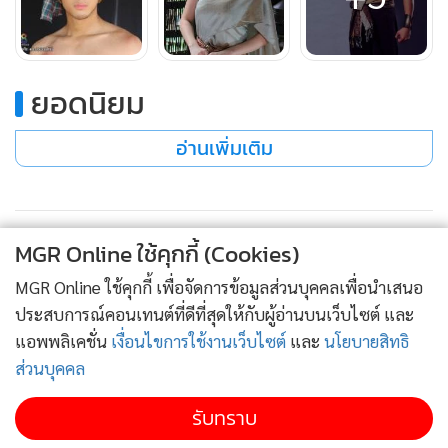
“นายหญิงน้อย อย่าโทษตัวเองเลยขอรับ”
“อย่างไรข้าก็หลีกหนีตราบาปครานี้ไปมิพ้นดอก ทั้งพ่อและพี่
มะลิต่างต้องมาตายเพราะข้า”
ยอดนิยม
“ท่านขุนคงมิอยากให้นายหญิงน้อยคิดเยี่ยงนี้นะขอรับ”
เฟื่องฟ้าพยักหน้ารับเอาคำ
อ่านเพิ่มเติม
“ความทุกข์มันเข้ามามินานดอก ประเดี๋ยวมันก็ออกไป ขอเพียง
แม่นายน้อยอย่าไปต่ออายุให้กับมัน โดยการคิดซ้ำไปซ้ำมา
เท่านั้นเอง”
MGR Online ใช้คุกกี้ (Cookies)
“ข้าจักพาไปห้องพักนะจ๊ะ” นวลรับอาสา
“แลเอ็งกลับมาที่หมู่บ้านนี้ได้เยี่ยงไรรึ” โหนถาม
MGR Online ใช้คุกกี้ เพื่อจัดการข้อมูลส่วนบุคคลเพื่อนำเสนอ
เฟื่องฟ้าอึกอัก “คือข้า...”
ประสบการณ์คอนเทนต์ที่ดีที่สุดให้กับผู้อ่านบนเว็บไซต์ และ
แอพพลิเคชั่น
เงื่อนไขการใช้งานเว็บไซต์
และ
นโยบายสิทธิ
“เพลานี้อย่าเพิ่งให้นางพูดกระไรมากเลย ให้นางพักก่อนเถอะ”
ส่วนบุคคล
กล้าตัดบท พลางเอื้อมมือไปจับมือเฟื่องฟ้ามากุมเชิงปลอบโยน
“ประเดี๋ยวข้าไปเตรียมกับข้าวกับปลาให้เฟื่องฟ้าก่อนนะ”
รับทราบ
มะขามบาดใจขอตัวทันที