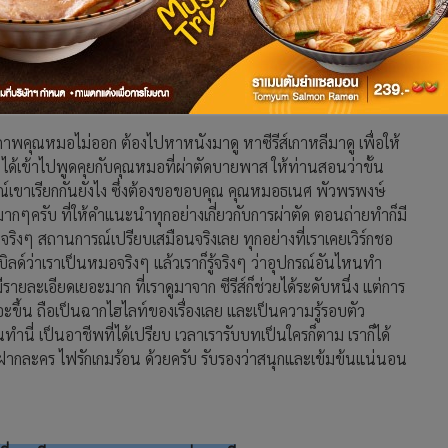
 แต่มีความจริงที่นางเอกยังไม่รู้ คือ แม่เราเป็นบ้านเล็กของพ่อ
้องมากกว่า ว่าปาณัทจะเลือกทำตามใจตัวเองหรือทำเพื่อความถูก
ปาณัททั้งนั้น เพราะเดี๋ยวจะต้องมีจุดที่ครอบครัวนางเอกแตกแยก
ที่ทำให้เกิดการแก้แค้น”
คุณหมอไม่ออก ต้องไปหาหนังมาดู หาซีรีส์เกาหลีมาดู เพื่อให้
 ได้เข้าไปพูดคุยกับคุณหมอที่ผ่าตัดบายพาส ให้ท่านสอนว่าขั้น
อุปกรณ์เขาเรียกกันยังไง ซึ่งต้องขอขอบคุณ คุณหมอธเนศ พัวพรพงษ์
กๆครับ ที่ให้คำแนะนำทุกอย่างเกี่ยวกับการผ่าตัด ตอนถ่ายทำก็มี
ริงๆ สถานการณ์เปรียบเสมือนจริงเลย ทุกอย่างที่เราเคยเวิร์กชอ
ิลด์ว่าเราเป็นหมอจริงๆ แล้วเราก็รู้จริงๆ ว่าอุปกรณ์อันไหนทำ
มีรายละเอียดเยอะมาก ที่เราดูมาจาก ซีรีส์ก็ช่วยได้ระดับหนึ่ง แต่การ
ยอะขึ้น ถือเป็นฉากไฮไลท์ของเรื่องเลย และเป็นความรู้รอบตัว
ทำนี่ เป็นอาชีพที่ได้เปรียบ เวลาเรารับบทเป็นใครก็ตาม เราก็ได้
จะฝากละคร ไฟรักเกมร้อน ด้วยครับ รับรองว่าสนุกและเข้มข้นแน่นอน