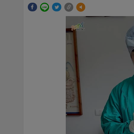
•
Management & HR
•
MGR Live
•
Infographic
•
การเมือง
•
ท่องเที่ยว
•
กีฬา
•
ต่างประเทศ
•
Special Scoop
•
เศรษฐกิจ-ธุรกิจ
•
จีน
•
ชุมชน-คุณภาพชีวิต
•
อาชญากรรม
•
Motoring
•
เกม
•
วิทยาศาสตร์
•
SMEs
•
หุ้น