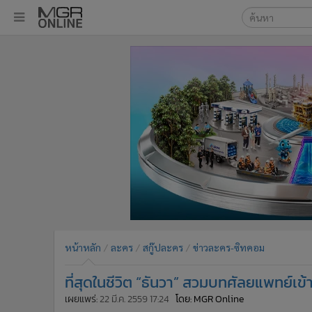
เลือกเครื่องมือท
•
หน้าหลัก
ค้นหา
•
ทันเหตุการณ์
Google
•
ภาคใต้
•
ภูมิภาค
MGR Onl
•
Online Section
ค้นหาขั
•
บันเทิง
•
ผู้จัดการรายวัน
•
คอลัมนิสต์
•
ละคร
•
CbizReview
•
Cyber BIZ
หน้าหลัก
ละคร
สกู๊ปละคร
ข่าวละคร-ซิทคอม
•
ผู้จัดกวน
ที่สุดในชีวิต “ธันวา” สวมบทศัลยแพทย์เข้
•
Good health & Well-being
•
Green Innovation & SD
เผยแพร่:
22 มี.ค. 2559 17:24
โดย: MGR Online