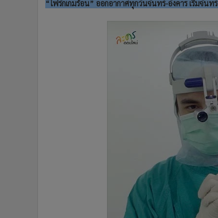
“ไฟรักเกมร้อน” ออกอากาศทุกวันจันทร์-อังคาร เริ่มจันทร์