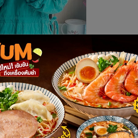
เรื่องใหม่จากค่าย
“พอดีคำ”
แค่ชื่อก็บ่งบอกว่าต้องแซบครบรส
ยืนยันความเข้มข้น พร้อมพูดถึงบทบาทศัลยแพทย์มือหนึ่งว่า
นท์ เป็นหมอหนุ่มนักเรียนนอก จบมาจากประเทศสเปน นางเอกเป็น