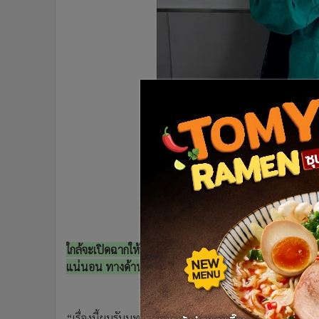
•
อินโดจีน
•
กองทุนรวม
•
Celeb Online
•
Factcheck
•
ญี่ปุ่น
•
News1
•
Gotomanager
ใกล้จะเปิดฉากให้ชมกันแล้ว สำหรับ
“ไฟรักเกมร้อน”
ละคร
แน่นอน ทางด้านพระเอกของเรื่อง
“ธันวา สุริยจักร”
ขอมา
“เรื่องนี้ผมรับบทเป็นคุณหมอปาณัท ชื่อเล่นชื่อหมอน