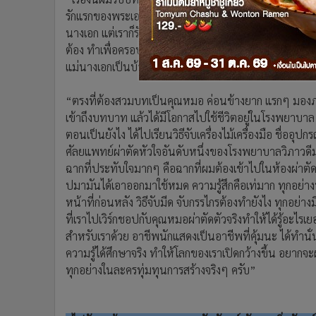
รักแรกของพระเอก ตัวนางเอกจะเห็นว่าเราเป็นพี่ชายที่แสนดี
นางเอก แต่เราก็รักนางเอก มันเป็นเรื่องราวของความถูกต
ต้อง ทำเพื่อครอบครัว เรื่องทั้งหมดเกิดมาจากความรักของ
แม่นางเอกเป็นบ้า น้องสาวนางเอกหนึออกจากบ้าน เป็นจุด
“ตรงที่ต้องสวมบทเป็นคุณหมอ ค่อนข้างยาก แรกๆ มองภาพ
เข้าถึงบทบาท แล้วได้มีโอกาสไปใช้ชีวิตอยู่ในโรงพยาบาล
ตอนเป็นยังไง ได้ไปเรียนวิธีจับเครื่องไม้เครื่องมือ ชื่อ
ศัลยแพทย์ผ่าตัดหัวใจอันดับหนึ่งของโรงพยาบาลวิภาวดีมา
ฉากที่ประทับใจมากๆ คือฉากที่ผมต้องเข้าไปในห้องผ่าตัดจ
ปมามันได้เอาออกมาใช้หมด ความรู้สึกคือเท่มาก ทุกอย่างบ
หน้าที่ก่อนหลัง วิธีจับมีด จับกรรไกรต้องทำยังไง ทุกอย่าง
ที่เราไปเวิร์กชอปกับคุณหมอผ่าตัดตัวจริงทำให้ได้รู้อะไรเ
สำหรับเราด้วย อาชีพนักแสดงเป็นอาชีพที่คุ้มนะ ได้ทำนั่น
ความรู้ได้ศึกษาจริง ทำให้โลกของเราเปิดกว้างขึ้น อยาก
ทุกอย่างในละครทุ่มทุนการสร้างจริงๆ ครับ”