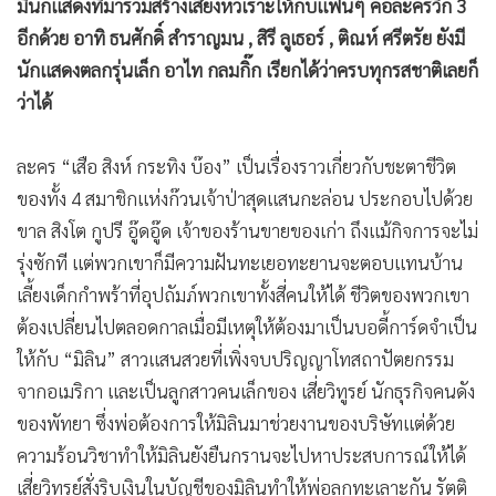
มีนักแสดงที่มาร่วมสร้างเสียงหัวเราะให้กับแฟนๆ คอละครวิก 3
อีกด้วย อาทิ ธนศักดิ์ สำราญมน , สิรี ลูเธอร์ , ติณห์ ศรีตรัย ยังมี
นักแสดงตลกรุ่นเล็ก อาไท กลมกิ๊ก เรียกได้ว่าครบทุกรสชาติเลยก็
ว่าได้
ละคร “เสือ สิงห์ กระทิง บ๊อง” เป็นเรื่องราวเกี่ยวกับชะตาชีวิต
ของทั้ง 4 สมาชิกแห่งก๊วนเจ้าป่าสุดแสนกะล่อน ประกอบไปด้วย
ขาล สิงโต กูปรี อู๊ดอู๊ด เจ้าของร้านขายของเก่า ถึงแม้กิจการจะไม่
รุ่งซักที แต่พวกเขาก็มีความฝันทะเยอทะยานจะตอบแทนบ้าน
เลี้ยงเด็กกำพร้าที่อุปถัมภ์พวกเขาทั้งสี่คนให้ได้ ชีวิตของพวกเขา
ต้องเปลี่ยนไปตลอดกาลเมื่อมีเหตุให้ต้องมาเป็นบอดี้การ์ดจำเป็น
ให้กับ “มิลิน” สาวแสนสวยที่เพิ่งจบปริญญาโทสถาปัตยกรรม
จากอเมริกา และเป็นลูกสาวคนเล็กของ เสี่ยวิทูรย์ นักธุรกิจคนดัง
ของพัทยา ซึ่งพ่อต้องการให้มิลินมาช่วยงานของบริษัทแต่ด้วย
ความร้อนวิชาทำให้มิลินยังยืนกรานจะไปหาประสบการณ์ให้ได้
เสี่ยวิทูรย์สั่งริบเงินในบัญชีของมิลินทำให้พ่อลูกทะเลาะกัน รัตติ