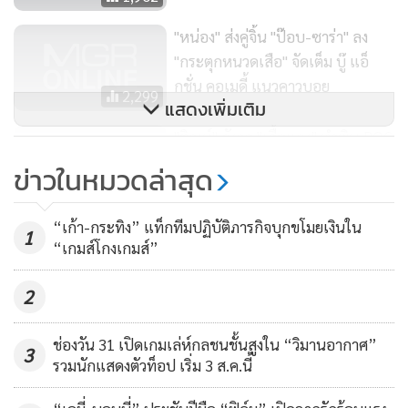
"หน่อง" ส่งคู่จิ้น "ป๊อบ-ซาร่า" ลง
"กระตุกหนวดเสือ" จัดเต็ม บู๊ แอ็
กชั่น คอเมดี้ แนวคาวบอย
2,299
แสดงเพิ่มเติม
"ติณห์" กังวล "เสื้อแดง" ทำพิษ ROC
ข่าวในหมวดล่าสุด
795
“เก้า-กระทิง” แท็กทีมปฏิบัติภารกิจบุกขโมยเงินใน
1
“เกมส์โกงเกมส์”
2
ช่องวัน 31 เปิดเกมเล่ห์กลชนชั้นสูงใน “วิมานอากาศ”
3
รวมนักแสดงตัวท็อป เริ่ม 3 ส.ค.นี้