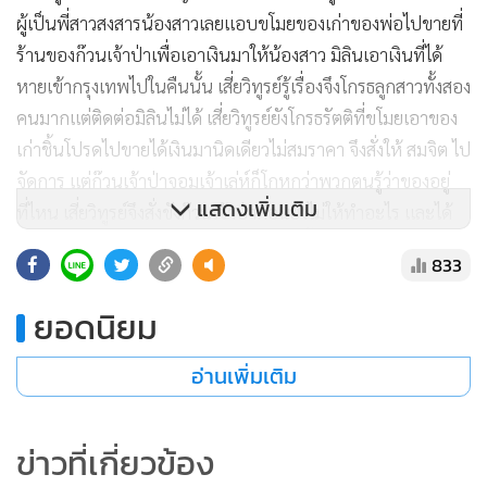
ผู้เป็นพี่สาวสงสารน้องสาวเลยแอบขโมยของเก่าของพ่อไปขายที่
ร้านของก๊วนเจ้าป่าเพื่อเอาเงินมาให้น้องสาว มิลินเอาเงินที่ได้
หายเข้ากรุงเทพไปในคืนนั้น เสี่ยวิทูรย์รู้เรื่องจึงโกรธลูกสาวทั้งสอง
คนมากแต่ติดต่อมิลินไม่ได้ เสี่ยวิทูรย์ยังโกรธรัตติที่ขโมยเอาของ
เก่าชิ้นโปรดไปขายได้เงินมานิดเดียวไม่สมราคา จึงสั่งให้ สมจิต ไป
จัดการ แต่ก๊วนเจ้าป่าจอมเจ้าเล่ห์ก็โกหกว่าพวกตนรู้ว่าของอยู่
แสดงเพิ่มเติม
ที่ไหน เสี่ยวิทูรย์จึงสั่งขังก๊วนเจ้าป่าก่อนยังไม่ให้ทำอะไร และได้
มอบหมายหน้าที่ให้ก๊วนเจ้าป่าไปเป็นบอดี้การ์ดให้เป็นลูกสาวคน
833
เล็กของตนและเล่าว่าตนขัดแย้งกับมาเฟียต่างชาติคนหนึ่งซึ่งมี
อิทธิพลในพัทยาชื่อ วิกเตอร์ แต่วิกเตอร์ไม่กล้าเล่นงานเขาต่อ
ยอดนิยม
หน้า แต่อาจจะแอบเล่นงานคนในครอบครัวเขา ซึ่งเขาแน่ใจว่ามิ
ลินเป็นเป้าหมายของมัน เสี่ยวิทูรย์บอกว่าอย่าให้มิลินรู้ว่าเขาส่ง
อ่านเพิ่มเติม
ไปเพราะมิลินจะไม่ยอม จนกว่าเขาจะเคลียร์ปัญหากับวิกเตอร์ได้
ถ้าก๊วนเจ้าป่าทำสำเร็จเสี่ยวิทูรย์จะเป็นเจ้าภาพบูรณะสถานเลี้ยง
ข่าวที่เกี่ยวข้อง
เด็กกำพร้าให้ปลดหนี้และพัฒนาให้ดีเลิศ ก๊วนเจ้าป่าตกลง