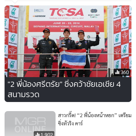
สาบานว่าจะปกป้องมิลินยิ่งชีพขอให้เสี่ยวิทูรย์รักษาสัญญา พวก
เขาจะทำภารกิจนี้สำเร็จหรือไม่และความรักของ มิลิน และ ขาล
จะจบลงอย่างไรต้องติดตามชม...
เตรียมพบกับละครแนวแอ็กชั่น-คอเมดี้ รวมทั้งความสนุก กวน
ป่วน ฮา ของ 4 สมาชิกแห่งก๊วนเจ้าป่าและมาลุ้นไปกับภารกิจครั้ง
นี้ว่าจะสำเร็จหรือไม่ และความรักของคู่พระนางจะจบลงอย่างไร
ติดตามชมในละคร “เสือ สิงห์ กระทิง บ๊อง” ที่เตรียมออกอากาศ
360
ให้ชมกันเร็ว ๆ นี้ ทางไทยทีวีสีช่อง 3 (ออริจินัล)
"2 พี่น้องศรีตรัย" ซิ่งคว้าชัยเอเชีย 4
สนามรวด
สาวกรี๊ด! “2 พี่น้องหน้าหยก” เตรียม
ซิ่งทัวริง คาร์
1,902