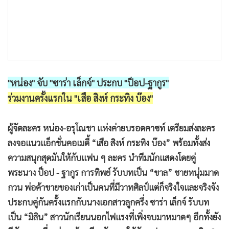
"หน่อง" จับ "ซาร่า เล็กจ์" ประกบ "ป็อป-ฐากูร"
ร่วมงานครั้งแรกใน "เสือ สิงห์ กระทิง บ๊อง"
ผู้จัดละคร หน่อง-อรุโณชา แห่งค่ายบรอดคาซท์ เตรียมส่งละคร
ลงจอแนวแอ็กชั่นคอเมดี้ “เสือ สิงห์ กระทิง บ๊อง” พร้อมทั้งส่ง
ความสนุกสุดมันให้กับแฟน ๆ ละคร นำทีมนักแสดงโดยคู่
พระนาง ป็อป - ฐากูร การทิพย์ รับบทเป็น “ขาล” ชายหนุ่มมาด
กวน พ่อค้าขายของเก่าเป็นคนที่มีวาทศิลป์แต่ก็จริงใจและจริงจัง
ประกบคู่กันครั้งแรกกับนางเอกสาวลูกครึ่ง ซาร่า เล็กจ์ รับบท
เป็น “มิลิน” สาวนักเรียนนอกไฟแรงที่เพิ่งจบมาหมาดๆ อีกทั้งยัง