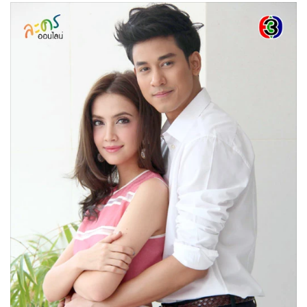
•
Good health & Well-being
•
Green Innovation & SD
•
Management & HR
•
MGR Live
•
Infographic
•
การเมือง
•
ท่องเที่ยว
•
กีฬา
•
ต่างประเทศ
•
Special Scoop
•
เศรษฐกิจ-ธุรกิจ
•
จีน
•
ชุมชน-คุณภาพชีวิต
•
อาชญากรรม
•
Motoring