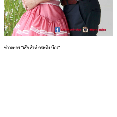
•
เกม
•
วิทยาศาสตร์
•
SMEs
•
หุ้น
•
อินโดจีน
•
กองทุนรวม
ข่าวละคร "เสือ สิงห์ กระทิง บ๊อง"
•
Celeb Online
•
Factcheck
•
ญี่ปุ่น
•
News1
•
Gotomanager