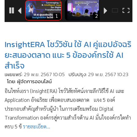
•
Good health & Well-being
•
Green Innovation & SD
6
1
2
•
Management & HR
•
MGR Live
•
Infographic
InsightERA โชว์วิชัน ใช้ AI คู่แอปอัจฉริ
•
การเมือง
ยะสนองตลาด แนะ 5 ข้อองค์กรใช้ AI
•
ท่องเที่ยว
สำเร็จ
•
กีฬา
เผยแพร่:
29 พ.ย. 2567 10:05
ปรับปรุง:
29 พ.ย. 2567 10:23
•
ต่างประเทศ
โดย: ผู้จัดการออนไลน์
•
Special Scoop
อินไซท์เอรา (InsightERA) โชว์วิสัยทัศน์เจาะลึกวิธีใช้ AI และ
•
เศรษฐกิจ-ธุรกิจ
Application อัจฉริยะ เพื่อตอบสนองตลาด แจง 5 องค์
•
จีน
ประกอบสำคัญสำหรับผู้นำ ในการเตรียมพร้อม Digital
•
ชุมชน-คุณภาพชีวิต
Transformation องค์กรสู่ความสำเร็จด้าน AI มั่นใจองค์กรใดทำ
•
อาชญากรรม
ครบ 5 ข้
รายละเอียด...
•
Motoring