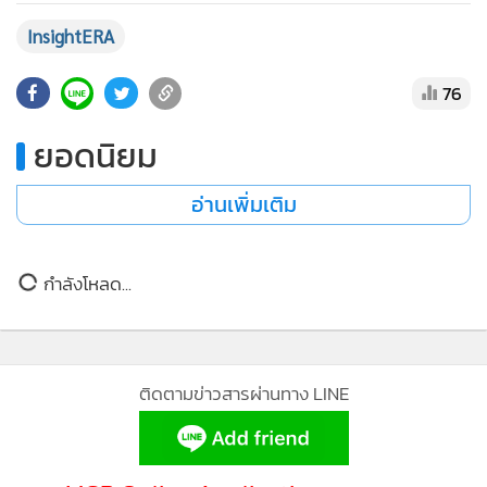
•
เกม
InsightERA
•
วิทยาศาสตร์
•
SMEs
76
•
หุ้น
ยอดนิยม
•
อินโดจีน
•
กองทุนรวม
อ่านเพิ่มเติม
•
Celeb Online
•
Factcheck
กำลังโหลด...
•
ญี่ปุ่น
•
News1
•
Gotomanager
ติดตามข่าวสารผ่านทาง LINE