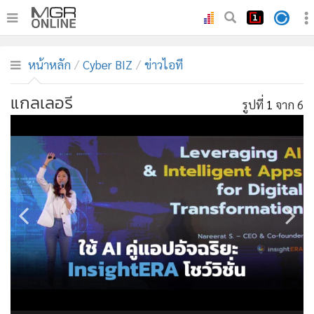
•
หน้าหลัก
หน้าหลัก
Cyber BIZ
ข่าวไอที
•
ทันเหตุการณ์
•
ภาคใต้
แกลเลอรี
รูปที่
1
จาก 6
•
ภูมิภาค
•
Online Section
•
บันเทิง
•
ผู้จัดการรายวัน
•
คอลัมนิสต์
•
ละคร
•
CbizReview
•
Cyber BIZ
•
ผู้จัดกวน