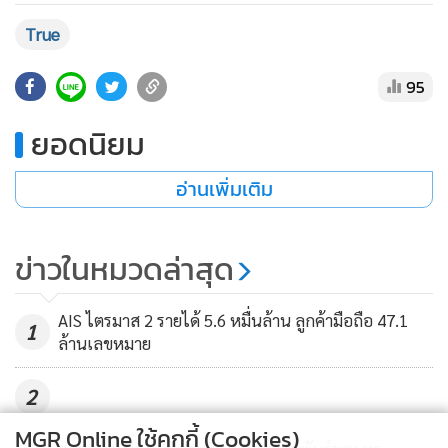
•
เกม
True
•
วิทยาศาสตร์
•
SMEs
95
•
หุ้น
ยอดนิยม
•
อินโดจีน
•
กองทุนรวม
อ่านเพิ่มเติม
•
Celeb Online
•
Factcheck
ข่าวในหมวดล่าสุด
•
ญี่ปุ่น
•
News1
AIS ไตรมาส 2 รายได้ 5.6 หมื่นล้าน ลูกค้ามือถือ 47.1
•
Gotomanager
1
ล้านเลขหมาย
2
MGR Online ใช้คุกกี้ (Cookies)