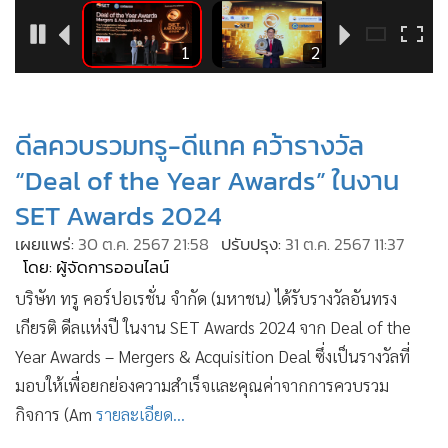
•
Good health & Well-being
•
Green Innovation & SD
3
1
2
•
Management & HR
•
MGR Live
•
Infographic
ดีลควบรวมทรู-ดีแทค คว้ารางวัล
•
การเมือง
“Deal of the Year Awards” ในงาน
•
ท่องเที่ยว
SET Awards 2024
•
กีฬา
เผยแพร่:
30 ต.ค. 2567 21:58
ปรับปรุง:
31 ต.ค. 2567 11:37
•
ต่างประเทศ
โดย: ผู้จัดการออนไลน์
•
Special Scoop
บริษัท ทรู คอร์ปอเรชั่น จำกัด (มหาชน) ได้รับรางวัลอันทรง
•
เศรษฐกิจ-ธุรกิจ
เกียรติ ดีลแห่งปี ในงาน SET Awards 2024 จาก Deal of the
•
จีน
Year Awards – Mergers & Acquisition Deal ซึ่งเป็นรางวัลที่
•
ชุมชน-คุณภาพชีวิต
มอบให้เพื่อยกย่องความสำเร็จและคุณค่าจากการควบรวม
•
อาชญากรรม
กิจการ (Am
รายละเอียด...
•
Motoring