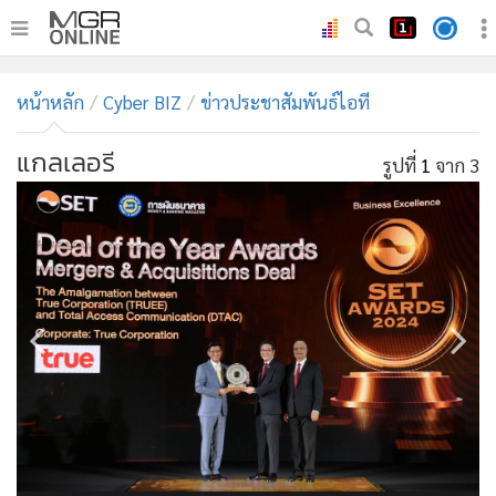
•
หน้าหลัก
หน้าหลัก
Cyber BIZ
ข่าวประชาสัมพันธ์ไอที
•
ทันเหตุการณ์
•
ภาคใต้
แกลเลอรี
รูปที่
1
จาก 3
•
ภูมิภาค
•
Online Section
•
บันเทิง
•
ผู้จัดการรายวัน
•
คอลัมนิสต์
•
ละคร
•
CbizReview
•
Cyber BIZ
•
ผู้จัดกวน