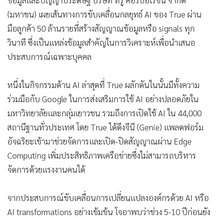
ข้อมูลและปัญญาประดิษฐ์ บริษัท ทรู คอร์ปอเรชั่น จำกัด
•
เกม
(มหาชน) เผยเส้นทางการขับเคลื่อนกลยุทธ์ AI ของ True ผ่าน
•
วิทยาศาสตร์
มือลูกค้า 50 ล้านรายที่สร้างสัญญาณข้อมูลหรือ signals ทุก
•
SMEs
วินาที ซึ่งเป็นแหล่งข้อมูลสำคัญในการวิเคราะห์เพื่อนำเสนอ
•
หุ้น
ประสบการณ์เฉพาะบุคคล
•
อินโดจีน
•
กองทุนรวม
หนึ่งในกิจกรรมด้าน AI ล่าสุดที่ True ผลักดันในนั้นมีทั้งความ
•
Celeb Online
ร่วมมือกับ Google ในการส่งเสริมการใช้ AI อย่างปลอดภัยใน
มหาวิทยาลัยและกลุ่มเยาวชน รวมถึงการเปิดใช้ AI ใน 44,000
•
Factcheck
สถานีฐานทั่วประเทศ โดย True ได้ดึงจีนี (Genie) แพลตฟอร์ม
•
ญี่ปุ่น
อัจฉริยะเข้ามาช่วยจัดการและเปิด-ปิดสัญญาณผ่าน Edge
•
News1
Computing เพิ่มประสิทธิภาพเครือข่ายซึ่งไม่สามารถบริหาร
•
Gotomanager
จัดการด้วยแรงงานคนได้
จากประสบการณ์ขับเคลื่อนการเปลี่ยนแปลงองค์กรด้วย AI หรือ
AI transformations อย่างเข้มข้น โจอาพบว่าช่วง 5-10 ปีก่อนยัง