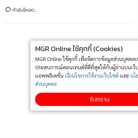
ข่าวในหมวดล่าสุด
ทรู คอร์ปอเรชั่น แจงกรณึ China Mobile อาจมีแผนขาย
1
หุ้นที่ถืออยู่
MGR Online ใช้คุกกี้ (Cookies)
2
MGR Online ใช้คุกกี้ เพื่อจัดการข้อมูลส่วนบุคคลเพื่อนำเสนอ
โจอาชี้ว่ากุญแจสำคัญสู่ Personalization หัวใจสำคัญที่เป็นตัว
ประสบการณ์คอนเทนต์ที่ดีที่สุดให้กับผู้อ่านบนเว็บไซต์ และ
ทรู ดันอาหารไทย ยกระดับท่องเที่ยวผ่าน "True5G
3
สร้างความแตกต่างและเป็นอาวุธลับของ True คือ "ข้อมูล"
สัญญาณจานอร่อย"
แอพพลิเคชั่น
เงื่อนไขการใช้งานเว็บไซต์
และ
นโยบายสิทธิ
(Data) เพราะลูกค้ากว่า 50 ล้านรายที่สร้างสัญญาณการใช้งาน
ส่วนบุคคล
True หงายไพ่ AI ผงาดขุมทรัพย์ข้อมูล "50 ล้านสัญญาณ
(Signals) ในทุกๆ วินาที แสดงว่าพลังของข้อมูลมหาศาลนี้ถูกนำ
4
ต่อวินาที"
รับทราบ
มาใช้เพื่อทำความเข้าใจและนำเสนอประสบการณ์แบบเจาะจง
เฉพาะบุคคลอย่างแม่นยำ (Personalization) อีกทั้งยังเปิด
ข่าวอื่นในหมวด
โอกาสให้ภาคธุรกิจต่างๆ สามารถใช้ประโยชน์จากข้อมูลนี้เพื่อ
สร้างสรรค์ประสบการณ์ที่โดนใจลูกค้าของตนเองได้เช่นกัน