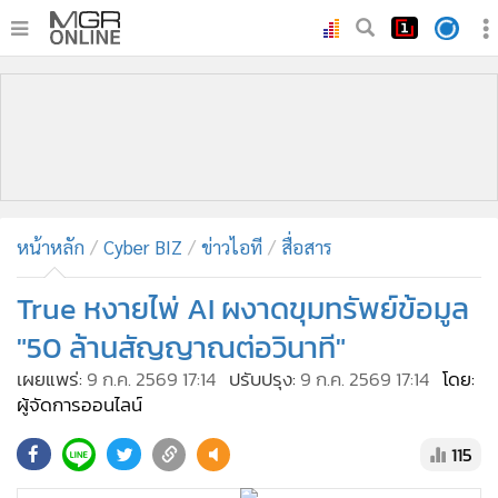
•
หน้าหลัก
•
ทันเหตุการณ์
•
ภาคใต้
•
ภูมิภาค
•
Online Section
หน้าหลัก
Cyber BIZ
ข่าวไอที
สื่อสาร
•
บันเทิง
•
ผู้จัดการรายวัน
True หงายไพ่ AI ผงาดขุมทรัพย์ข้อมูล
•
คอลัมนิสต์
"50 ล้านสัญญาณต่อวินาที"
•
ละคร
เผยแพร่:
9 ก.ค. 2569 17:14
ปรับปรุง:
9 ก.ค. 2569 17:14
โดย:
•
CbizReview
ผู้จัดการออนไลน์
•
Cyber BIZ
115
•
ผู้จัดกวน