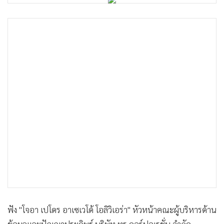
•
Good health & Well-being
•
Green Innovation & SD
•
Management & HR
•
MGR Live
•
Infographic
•
การเมือง
•
ท่องเที่ยว
•
กีฬา
•
ต่างประเทศ
•
Special Scoop
•
เศรษฐกิจ-ธุรกิจ
•
จีน
•
ชุมชน-คุณภาพชีวิต
•
อาชญากรรม
ฟัง "โจอา เปโดร อาเซเวโด้ โอลิวิเอร่า" หัวหน้าคณะผู้บริหารด้าน
•
Motoring