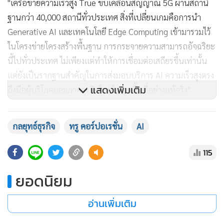
"เครือข่ายความเร็วสูง True ขับเคลื่อนสัญญาณ 5G ผ่านสถานี
ฐานกว่า 40,000 สถานีทั่วประเทศ สิ่งที่เปลี่ยนเกมคือการนำ
Generative AI และเทคโนโลยี Edge Computing เข้ามารวมไว้
ในโครงข่ายโครงสร้างพื้นฐาน การกระจายความสามารถอัจฉริยะ
นี้ไปทั่วประเทศ ไม่เพียงแต่ทำให้การเชื่อมต่อเสถียรขึ้นเท่านั้น
แต่ยังเป็นรากฐานสำคัญในการส่งมอบบริการ AI ความเร็วสูงตรง
แสดงเพิ่มเติม
ถึงมือผู้บริโภคและภาคธุรกิจไทยในทุกพื้นที่อย่างแท้จริง"
กลยุทธ์ธุรกิจ
ทรู คอร์ปอเรชั่น
AI
115
ยอดนิยม
อ่านเพิ่มเติม