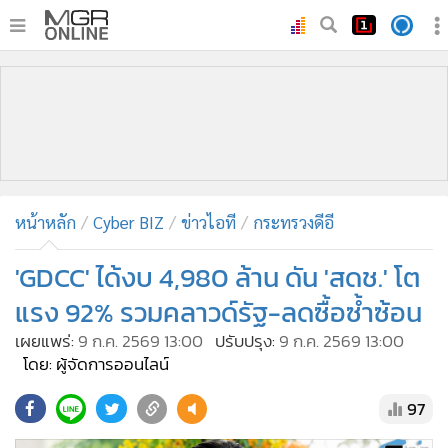
•
หน้าหลัก
•
ทันเหตุการณ์
•
ภาคใต้
•
ภูมิภาค
•
Online Section
หน้าหลัก
Cyber BIZ
ข่าวไอที
กระทรวงดีอี
•
บันเทิง
•
ผู้จัดการรายวัน
'GDCC' ได้งบ 4,980 ล้าน ดัน 'สดช.' โต
•
คอลัมนิสต์
แรง 92% รวมคลาวด์รัฐ-ลดซื้อซ้ำซ้อน
•
ละคร
เผยแพร่:
9 ก.ค. 2569 13:00
ปรับปรุง:
9 ก.ค. 2569 13:00
•
CbizReview
โดย: ผู้จัดการออนไลน์
•
Cyber BIZ
97
•
ผู้จัดกวน