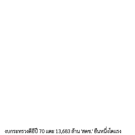
•
เกม
•
วิทยาศาสตร์
•
SMEs
•
หุ้น
•
อินโดจีน
•
กองทุนรวม
•
Celeb Online
•
Factcheck
•
ญี่ปุ่น
•
News1
•
Gotomanager
งบกระทรวงดีอีปี 70 แตะ 13,683 ล้าน 'สดช.' ยืนหนึ่งโตแรง