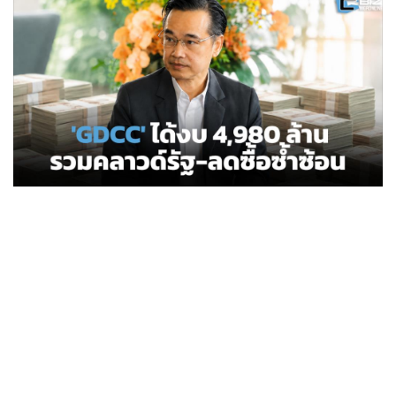
•
Good health & Well-being
•
Green Innovation & SD
•
Management & HR
•
MGR Live
•
Infographic
•
การเมือง
•
ท่องเที่ยว
•
กีฬา
•
ต่างประเทศ
•
Special Scoop
•
เศรษฐกิจ-ธุรกิจ
•
จีน
•
ชุมชน-คุณภาพชีวิต
•
อาชญากรรม
•
Motoring