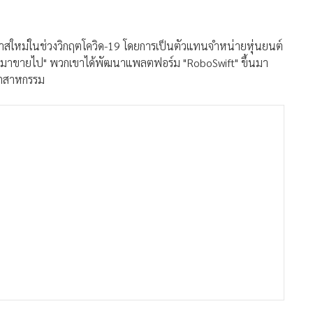
โอกาสใหม่ในช่วงวิกฤตโควิด-19 โดยการเป็นตัวแทนจำหน่ายหุ่นยนต์
"ซื้อมาขายไป" พวกเขาได้พัฒนาแพลตฟอร์ม "RoboSwift" ขึ้นมา
อุตสาหกรรม