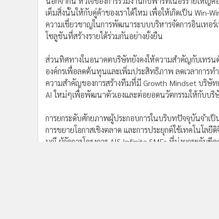
นอกจากนี้ หัวใจของการร่วมงานกับพาร์ทเนอร์รายใหญ่คือกา
เต็มสิ่งนั้นให้กับคู่ค้าของเราได้ไหม เพื่อให้เกิดเป็น Wi
ความเชี่ยวชาญในการพัฒนาระบบบริหารจัดการอินเทอร์เน็
โซลูชันที่สร้างรายได้ร่วมกันอย่างยั่งยืน
ส่วนทิศทางในอนาคตบริษัทยังคงให้ความสำคัญกับเทรนด์
องค์กรเพื่อลดต้นทุนและเพิ่มประสิทธิภาพ ลดเวลาการทำงา
ความสำคัญของการสร้างทีมที่มี Growth Mindset บริษั
AI ใหม่ๆเพื่อพัฒนาตัวเองและต่อยอดนวัตกรรมให้กับบริษ
การยกระดับศักยภาพผู้ประกอบการในบริบทปัจจุบันจำเป็
การขยายโอกาสเชิงตลาด และการประยุกต์ใช้เทคโนโลยีดิจ
มณี ผู้จัดการโครงการ AIS Infinite SMEs ที่มุ่งยกระด
ได้อย่างยั่งยืน โดย บริษัท ไอดิโอเทค ถือเป็นหนึ่งในผู้ป
SMEs ภายใต้ AIS Infinite SMEs ในครั้งนี้
Idio Tech
AIS