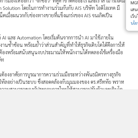
รมองให้ออกว่า "จิ๊กซอว์" ที่คู่ค้าขาดคืออะไร และเราสามารถเติม
MGR Online 
n-Win Solution โดยในการทำงานร่วมกับกับ AIS บริษัท ไอดิโอเทค มึ
เสนอ ประสบก
ตเมื่อผนวกกับช่องทางขายที่แข็งแกร่งของ AIS จนเกิดเป็น
เว็บไซต์ แ
นโยบายสิทธ
 AI และ Automation โดยเริ่มต้นจากการนำ AI มาใช้ภายใน
นซ้ำซ้อน พร้อมย้ำว่าส่วนสำคัญที่ทำให้ธุรกิจเติบโตได้คือการให้
ทต้องพร้อมสนับสนุนงบประมาณให้พนักงานได้ทดลองใช้เครื่องมือ
ัท
นต้องอาศัยการบูรณาการความร่วมมือระหว่างพันธมิตรทางธุรกิจ
ิทัลอย่างเป็นระบบ ซึ่งสอดคล้องกับมุมมองของ ดร.ศรีหทัย พราห
ับขีดความสามารถของผู้ประกอบการไทยให้สามารถปรับตัวและเติบโต
ระกอบการศักยภาพสูงที่เข้าร่วมโครงการ Transformative Infinite