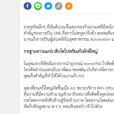
•
Management & HR
•
MGR Live
•
Infographic
•
การเมือง
จากธุรกิจเล็กๆ ที่เริ่มต้นบนชั้นสองของร้านกาแฟที่มีพนักง
•
ท่องเที่ยว
สำคัญของการเป็น SME คือการไม่หยุดปรับตัว ตลอดเส้นท
•
กีฬา
มาจนถึงการเป็นผู้เล่นหลักในอุตสาหกรรม Automation และ
•
ต่างประเทศ
•
Special Scoop
รากฐานความแกร่ง เติบโตไปพร้อมกับยักษ์ใหญ่
•
เศรษฐกิจ-ธุรกิจ
•
จีน
ในยุคแรกบริษัทเริ่มจากการนำอุปกรณ์ HomePNA ไปติดตั้
โทรศัพท์ ก่อนจะขยับมาพัฒนาซอฟต์แวร์บริหารจัดการการอิ
•
ชุมชน-คุณภาพชีวิต
จุดแข็งสำคัญที่ทำให้ได้ร่วมงานกับ AIS
•
อาชญากรรม
•
Motoring
จุดเปลี่ยนครั้งใหญ่เกิดขึ้นเมื่อ AIS ขยายบริการ WiFi O
•
เกม
ทีมงานที่มีความชำนาญเข้ามารับเหมาเพื่อติดตั้งจุดปล่อ
•
วิทยาศาสตร์
กระโดดจากหลักสิบล้านสู่ร้อยล้านบาท โดยความโดดเด่นอย
•
SMEs
จัดเก็บข้อมูลตาม พ.ร.บ. คอมพิวเตอร์ฯ เข้าไปด้วย
•
หุ้น