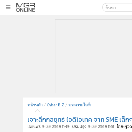
เลือกเครื่องมือท
•
หน้าหลัก
ค้นหา
•
ทันเหตุการณ์
Google
•
ภาคใต้
•
ภูมิภาค
MGR Onl
•
Online Section
ค้นหาขั
•
บันเทิง
•
ผู้จัดการรายวัน
•
คอลัมนิสต์
•
ละคร
•
CbizReview
•
Cyber BIZ
หน้าหลัก
Cyber BIZ
บทความไอที
•
ผู้จัดกวน
เจาะลึกกลยุทธ์ ไอดิโอเทค จาก SME เล็กๆ
•
Good health & Well-being
•
Green Innovation & SD
เผยแพร่:
9 มิ.ย. 2569 11:49
ปรับปรุง:
9 มิ.ย. 2569 11:51
โดย: ผู้จ