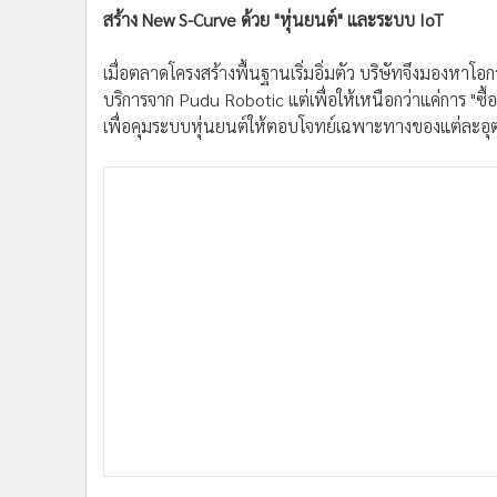
•
อินโดจีน
สร้าง New S-Curve ด้วย "หุ่นยนต์" และระบบ IoT
•
กองทุนรวม
เมื่อตลาดโครงสร้างพื้นฐานเริ่มอิ่มตัว บริษัทจึงมองหา
•
Celeb Online
บริการจาก Pudu Robotic แต่เพื่อให้เหนือกว่าแค่การ 
•
Factcheck
เพื่อคุมระบบหุ่นยนต์ให้ตอบโจทย์เฉพาะทางของแต่ละ
•
ญี่ปุ่น
•
News1
•
Gotomanager