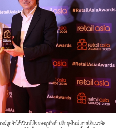
รณ์ลูกค้าให้เป็นหัวใจของธุรกิจค้าปลีกยุคใหม่ ภายใต้แนวคิด