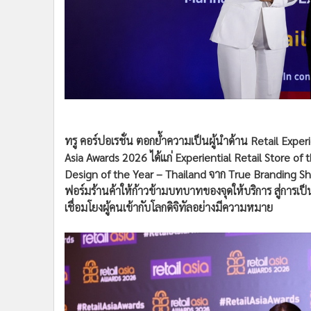
•
อินโดจีน
•
กองทุนรวม
•
Celeb Online
•
Factcheck
•
ญี่ปุ่น
•
News1
•
Gotomanager
ทรู คอร์ปอเรชั่น ตอกย้ำความเป็นผู้นำด้าน Retail Expe
Asia Awards 2026 ได้แก่ Experiential Retail Store of
Design of the Year – Thailand จาก True Branding
ฟอร์มร้านค้าให้ก้าวข้ามบทบาทของจุดให้บริการ สู่การเป็น
เชื่อมโยงผู้คนเข้ากับโลกดิจิทัลอย่างมีความหมาย