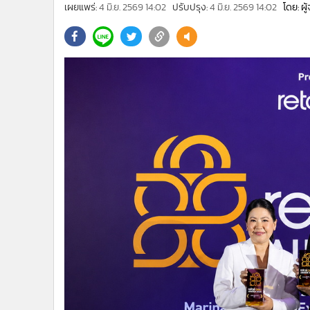
•
Management & HR
เผยแพร่:
4 มิ.ย. 2569 14:02
ปรับปรุง:
4 มิ.ย. 2569 14:02
โดย: ผ
•
MGR Live
•
Infographic
•
การเมือง
•
ท่องเที่ยว
•
กีฬา
•
ต่างประเทศ
•
Special Scoop
•
เศรษฐกิจ-ธุรกิจ
•
จีน
•
ชุมชน-คุณภาพชีวิต
•
อาชญากรรม
•
Motoring
•
เกม
•
วิทยาศาสตร์
•
SMEs
•
หุ้น