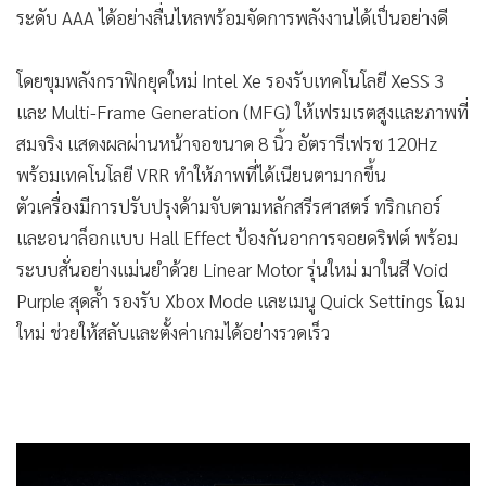
•
เกม
•
วิทยาศาสตร์
•
SMEs
•
หุ้น
•
อินโดจีน
•
กองทุนรวม
•
Celeb Online
•
Factcheck
•
ญี่ปุ่น
•
News1
•
Gotomanager