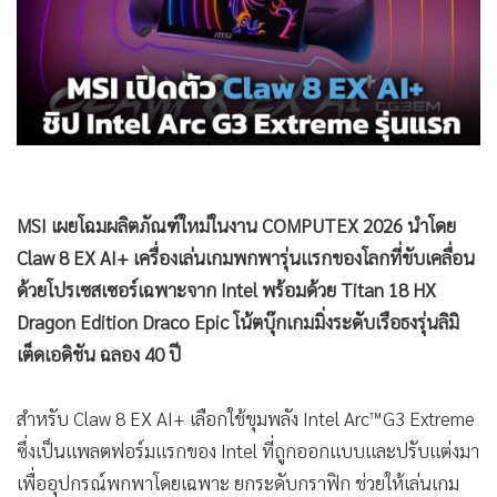
•
Good health & Well-being
•
Green Innovation & SD
•
Management & HR
•
MGR Live
•
Infographic
•
การเมือง
•
ท่องเที่ยว
•
กีฬา
•
ต่างประเทศ
•
Special Scoop
•
เศรษฐกิจ-ธุรกิจ
•
จีน
•
ชุมชน-คุณภาพชีวิต
•
อาชญากรรม
•
Motoring