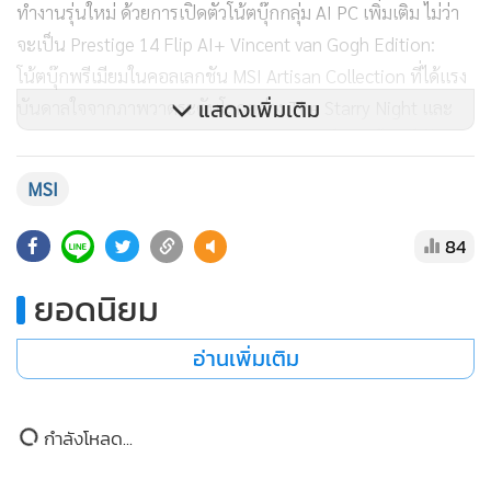
ส่วน Titan 18 HX Dragon Edition Draco Epic โน้ตบุ๊กเกมมิ่ง
ระดับ Desktop Replacement ขนาด 18 นิ้ว ที่ได้รับแรงบันดาล
ใจจากกลุ่มดาว Draco (กลุ่มดาวมังกร) ตัวเครื่องผ่านเทคนิคการ
แกะสลักโลหะอันประณีตและกระบวนการอะโนไดซ์เพื่อความ
ทนทานและมิติแสงเงาที่งดงาม
แสดงเพิ่มเติม
Titan 18 HX มากับหน้าจอ Mini LED 4K อัตรารีเฟรช 240Hz,
คีย์บอร์ด Mechanical พร้อมไฟ RGB แยกปุ่ม, ทัชแพดแบบ
MSI
Haptic RGB และระบบระบายความร้อน Vapor Chamber ขั้นสูง
สเปกอัดแน่นด้วยชิปประมวลผล Intel Core Ultra 9 290HX
84
Plus คู่กับกราฟิกการ์ดแห่งอนาคต NVIDIA GeForce RTX
5090 Laptop GPU (GDDR7 ขนาด 24GB)
ยอดนิยม
อ่านเพิ่มเติม