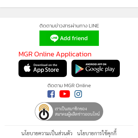
กำลังโหลด...
MGR Online ใช้คุกกี้ (Cookies)
ติดตามข่าวสารผ่านทาง LINE
MGR Online ใช้คุกกี้ เพื่อจัดการข้อมูลส่วนบุคคล
พร้อมกันนี้ MSI ยังคงเดินหน้าตอบโจทย์ครีเอเตอร์และคน
ประสบการณ์คอนเทนต์ที่ดีที่สุดให้กับผู้อ่านบนเว
ทำงานรุ่นใหม่ ด้วยการเปิดตัวโน้ตบุ๊กกลุ่ม AI PC เพิ่มเติม ไม่ว่า
แอพพลิเคชั่น
เงื่อนไขการใช้งานเว็บไซต์
และ
นโย
MGR Online Application
ส่วนบุคคล
จะเป็น Prestige 14 Flip AI+ Vincent van Gogh Edition:
โน้ตบุ๊กพรีเมียมในคอลเลกชัน MSI Artisan Collection ที่ได้แรง
รับทราบ
บันดาลใจจากภาพวาดระดับโลกอย่าง The Starry Night และ
ติดตาม MGR Online
Starry Night Over the Rhône ของ วินเซนต์ แวน โกะห์ ตัว
เครื่องขับเคลื่อนด้วย Intel Core Ultra Series 3 มอบความ