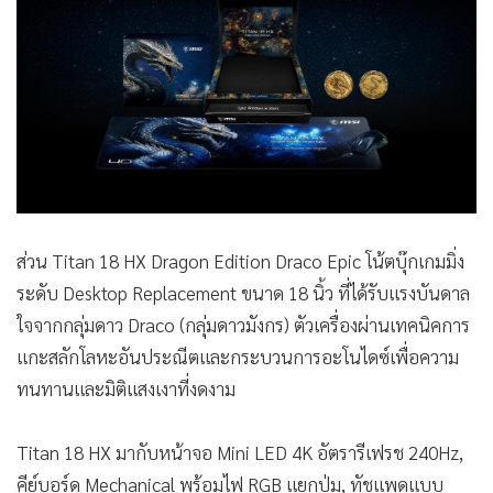
MSI เผยโฉมผลิตภัณฑ์ใหม่ในงาน COMPUTEX 2026 นำโดย
Claw 8 EX AI+ เครื่องเล่นเกมพกพารุ่นแรกของโลกที่ขับเคลื่อน
ด้วยโปรเซสเซอร์เฉพาะจาก Intel พร้อมด้วย Titan 18 HX
Dragon Edition Draco Epic โน้ตบุ๊กเกมมิ่งระดับเรือธงรุ่นลิมิ
เต็ดเอดิชัน ฉลอง 40 ปี
สำหรับ Claw 8 EX AI+ เลือกใช้ขุมพลัง Intel Arc™G3 Extreme
ซึ่งเป็นแพลตฟอร์มแรกของ Intel ที่ถูกออกแบบและปรับแต่งมา
เพื่ออุปกรณ์พกพาโดยเฉพาะ ยกระดับกราฟิก ช่วยให้เล่นเกม
ระดับ AAA ได้อย่างลื่นไหลพร้อมจัดการพลังงานได้เป็นอย่างดี
โดยขุมพลังกราฟิกยุคใหม่ Intel Xe รองรับเทคโนโลยี XeSS 3
และ Multi-Frame Generation (MFG) ให้เฟรมเรตสูงและภาพที่
สมจริง แสดงผลผ่านหน้าจอขนาด 8 นิ้ว อัตรารีเฟรช 120Hz
พร้อมเทคโนโลยี VRR ทำให้ภาพที่ได้เนียนตามากขึ้น