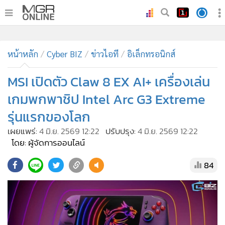
•
หน้าหลัก
•
ทันเหตุการณ์
•
ภาคใต้
•
ภูมิภาค
•
Online Section
หน้าหลัก
Cyber BIZ
ข่าวไอที
อิเล็กทรอนิกส์
•
บันเทิง
•
ผู้จัดการรายวัน
MSI เปิดตัว Claw 8 EX AI+ เครื่องเล่น
•
คอลัมนิสต์
เกมพกพาชิป Intel Arc G3 Extreme
•
ละคร
รุ่นแรกของโลก
•
CbizReview
เผยแพร่:
4 มิ.ย. 2569 12:22
ปรับปรุง:
4 มิ.ย. 2569 12:22
•
Cyber BIZ
โดย: ผู้จัดการออนไลน์
•
ผู้จัดกวน
84