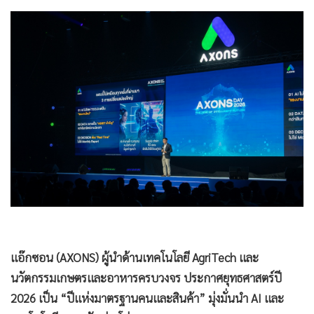
•
Good health & Well-being
•
Green Innovation & SD
•
Management & HR
•
MGR Live
•
Infographic
•
การเมือง
•
ท่องเที่ยว
•
กีฬา
•
ต่างประเทศ
•
Special Scoop
•
เศรษฐกิจ-ธุรกิจ
แอ๊กซอน (AXONS) ผู้นำด้านเทคโนโลยี AgriTech และ
•
จีน
นวัตกรรมเกษตรและอาหารครบวงจร ประกาศยุทธศาสตร์ปี
2026 เป็น “ปีแห่งมาตรฐานคนและสินค้า” มุ่งมั่นนำ AI และ
•
ชุมชน-คุณภาพชีวิต
เทคโนโลยี ยกระดับห่วงโซ่อุตสาหกรรมเกษตรและอาหาร หนุน
•
อาชญากรรม
สร้างความมั่นคงทางอาหารอย่างยั่งยืน เพิ่มขีดความสามารถการ
•
Motoring