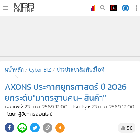
•
หน้าหลัก
•
ทันเหตุการณ์
•
ภาคใต้
•
ภูมิภาค
•
Online Section
หน้าหลัก
Cyber BIZ
ข่าวประชาสัมพันธ์ไอที
•
บันเทิง
•
ผู้จัดการรายวัน
AXONS ประกาศยุทธศาสตร์ ปี 2026
•
คอลัมนิสต์
ยกระดับ"มาตรฐานคน- สินค้า"
•
ละคร
เผยแพร่:
23 เม.ย. 2569 12:00
ปรับปรุง:
23 เม.ย. 2569 12:00
•
CbizReview
โดย: ผู้จัดการออนไลน์
•
Cyber BIZ
56
•
ผู้จัดกวน