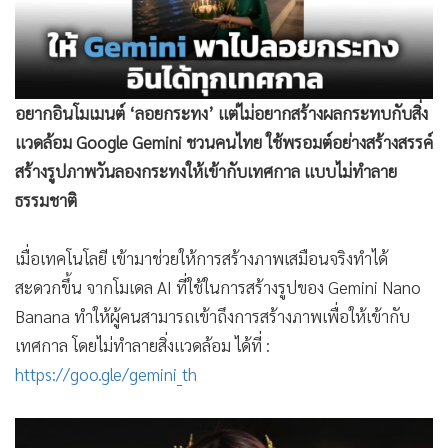
•
Good health & Well-being
•
Green Innovation & SD
•
Management & HR
•
MGR Live
อยากอินโมเมนต์ ‘ลอยกระทง’ แต่ไม่อยากสร้างผลกระทบกับสิ่ง
•
Infographic
แวดล้อม Google Gemini ชวนคนไทย ใช้พรอมต์อย่างสร้างสรรค์
•
การเมือง
สร้างรูปภาพวันลองกระทงให้เข้ากับเทศกาล แบบไม่ทำลาย
•
ท่องเที่ยว
ธรรมชาติ
•
กีฬา
•
ต่างประเทศ
เมื่อเทคโนโลยี เข้ามาช่วยให้การสร้างภาพเสมือนจริงทำได้
•
Special Scoop
สะดวกขึ้น จากโมเดล AI ที่ใช้ในการสร้างรูปของ Gemini Nano
•
เศรษฐกิจ-ธุรกิจ
Banana ทำให้ผู้คนสามารถเข้าถึงการสร้างภาพเพื่อให้เข้ากับ
•
จีน
เทศกาล โดยไม่ทำลายสิ่งแวดล้อม ได้ที่ :
•
ชุมชน-คุณภาพชีวิต
https://goo.gle/gemini_th
•
อาชญากรรม
•
Motoring