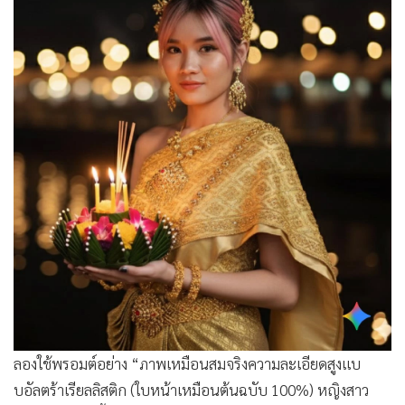
•
เกม
•
วิทยาศาสตร์
•
SMEs
•
หุ้น
•
อินโดจีน
•
กองทุนรวม
•
Celeb Online
•
Factcheck
•
ญี่ปุ่น
•
News1
•
Gotomanager
ลองใช้พรอมต์อย่าง “ภาพเหมือนสมจริงความละเอียดสูงแบ
บอัลตร้าเรียลลิสติก (ใบหน้าเหมือนต้นฉบับ 100%) หญิงสาว