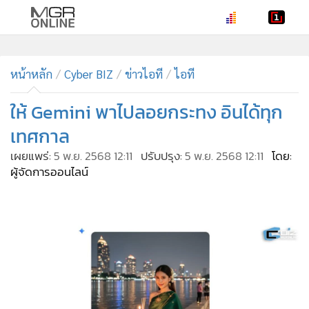
•
หน้าหลัก
•
หน้าหลัก
ทันเหตุการณ์
Cyber BIZ
ข่าวไอที
ไอที
•
ภาคใต้
ให้ Gemini พาไปลอยกระทง อินได้ทุก
•
ภูมิภาค
เทศกาล
•
Online Section
เผยแพร่:
5 พ.ย. 2568 12:11
ปรับปรุง:
5 พ.ย. 2568 12:11
โดย:
•
บันเทิง
ผู้จัดการออนไลน์
•
ผู้จัดการรายวัน
•
คอลัมนิสต์
•
ละคร
•
CbizReview
•
Cyber BIZ
•
ผู้จัดกวน