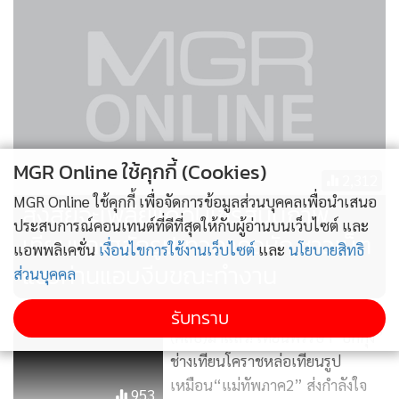
ยังเสริมด้วยรถโมบายล์สถานีฐานเคลื่อนที่ (Cell-On-Wheel:
COW) ที่จะช่วยรองรับการใช้งานหนาแน่น พร้อมปรับ
พารามิเตอร์สัญญาณตามพฤติกรรมการใช้งาน และจัดทีม
วิศวกรเครือข่ายประจำพื้นที่อีกด้วย
"เราพร้อมรองรับประชาชนที่เดินทางท่องเที่ยวงานประเพณีแห่
MGR Online ใช้คุกกี้ (Cookies)
เทียนพรรษาจังหวัดอุบลราชธานี รวมถึงประชาชนที่เดินทางกลับ
2,312
ภูมิลำเนาในวันหยุดยาวในช่วงวันเข้าพรรษา เพื่อให้ลูกค้าทั้งทรู
MGR Online ใช้คุกกี้ เพื่อจัดการข้อมูลส่วนบุคคลเพื่อนำเสนอ
สงสัยจะเพลียแดด! แชร์สนั่นภาพ
และดีแทค และนักท่องเที่ยวชาวไทยและต่างชาติได้รับ
ประสบการณ์คอนเทนต์ที่ดีที่สุดให้กับผู้อ่านบนเว็บไซต์ และ
เทียนแกะสลักรูปเทวดาคอหัก ชาวเน็ต
ประสบการณ์การใช้งานดิจิทัลที่ราบรื่นทั่วไทย"
แอพพลิเคชั่น
เงื่อนไขการใช้งานเว็บไซต์
และ
นโยบายสิทธิ
แซวท่านแอบงีบขณะทำงาน
ส่วนบุคคล
รับทราบ
(คลิป)มาแล้ว! เทียนพรรษา“บิ๊กกุ้ง”
ช่างเทียนโคราชหล่อเทียนรูป
เหมือน“แม่ทัพภาค2” ส่งกำลังใจ
953