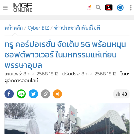
•
หน้าหลัก
หน้าหลัก
Cyber BIZ
ข่าวประชาสัมพันธ์ไอที
•
ทันเหตุการณ์
•
ทรู คอร์ปอเรชั่น จัดเต็ม 5G พร้อมหนุน
ภาคใต้
•
ภูมิภาค
ซอฟต์พาวเวอร์ ในมหกรรมแห่เทียน
•
Online Section
พรรษาอุบล
•
บันเทิง
เผยแพร่:
8 ก.ค. 2568 18:12
ปรับปรุง:
8 ก.ค. 2568 18:12
โดย:
•
ผู้จัดการรายวัน
ผู้จัดการออนไลน์
•
คอลัมนิสต์
43
•
ละคร
•
CbizReview
•
Cyber BIZ
•
ผู้จัดกวน