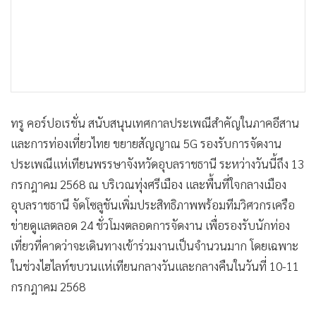
•
เกม
•
วิทยาศาสตร์
•
SMEs
•
หุ้น
•
อินโดจีน
•
กองทุนรวม
ทรู คอร์ปอเรชั่น สนับสนุนเทศกาลประเพณีสำคัญในภาคอีสาน
และการท่องเที่ยวไทย ขยายสัญญาณ 5G รองรับการจัดงาน
•
Celeb Online
ประเพณีแห่เทียนพรรษาจังหวัดอุบลราชธานี ระหว่างวันนี้ถึง 13
•
Factcheck
กรกฎาคม 2568 ณ บริเวณทุ่งศรีเมือง และพื้นที่ใจกลางเมือง
•
ญี่ปุ่น
อุบลราชธานี จัดโซลูชันเพิ่มประสิทธิภาพพร้อมทีมวิศวกรเครือ
•
News1
ข่ายดูแลตลอด 24 ชั่วโมงตลอดการจัดงาน เพื่อรองรับนักท่อง
•
Gotomanager
เที่ยวที่คาดว่าจะเดินทางเข้าร่วมงานเป็นจำนวนมาก โดยเฉพาะ
ในช่วงไฮไลท์ขบวนแห่เทียนกลางวันและกลางคืนในวันที่ 10-11
กรกฎาคม 2568