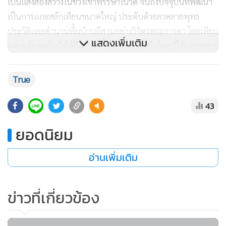
เป็นแสงส่องสว่างในช่วงเข้าพรรษาในวัด จนถึงปัจจุบันที่พัฒนา
เป็นการแกะสลักเทียนขนาดใหญ่ ประดับด้วยลวดลายพุทธ
ประวัติและตำนานพื้นบ้านอีสานอย่างวิจิตรตระการตา โดยเทียน
แสดงเพิ่มเติม
แต่ละต้นจะสัมผัสได้ถึงความตั้งใจของช่างฝีมือไทยที่ใช้เวลาหลาย
เดือนในการสร้างสรรค์ผลงานชิ้นเอก
True
ขบวนเทียนแกะสลักจะจัดแสดง ณ ทุ่งศรีเมือง และบริเวณหน้า
วัดศรีอุบลรัตนาราม และลานขวัญเมือง โดยขบวนจะเคลื่อนผ่าน
43
ถนนสายสำคัญในตัวเมืองสร้างสีสันและดึงดูดผู้คน ทั้งชาวไทย
ยอดนิยม
และนักท่องเที่ยวต่างชาติที่มาเยือนให้ประทับใจ ภายในงานยัง
เต็มไปด้วยการแสดงดนตรีพื้นบ้าน การแสดงศิลปวัฒนธรรม การ
อ่านเพิ่มเติม
จำหน่ายสินค้า OTOP และอาหารท้องถิ่นที่หาชิมได้ยาก
ทรู คอร์ปอเรชั่น พร้อมดูแลและสนับสนุนด้วยการเตรียมเครือ
ข่าวที่เกี่ยวข้อง
ข่าย 5G และ 4G ครอบคลุมพื้นที่อุบลราชธานี พร้อมทีมวิศวกร
เครือข่ายที่คอยดูแลสัญญาณอย่างใกล้ชิดตลอด 24 ชั่วโมง และ