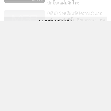
ปกป้องแผ่นดินไทย
(คลิป) ช่างเทียนวัดโคราชเร่งแกะ
สลักตกแต่ง “ต้นเทียนพรรษา” สุด
แสดงเพิ่มเติม
วิจิตรอลังการ ร่วมงานแห่เทียนปีนี้ยิ่ง
302
ใหญ่
ข่าวในหมวดล่าสุด
อยุธยาฮือฮา! ช้างแสนรู้ร่วมถวาย
เทียนพรรษา "พระอาจารย์แดง"
AIS ไตรมาส 2 รายได้ 5.6 หมื่นล้าน ลูกค้ามือถือ 47.1
1
พรมน้ำมนต์รถตุ๊กๆ แห่เทียนสิริ
ล้านเลขหมาย
153
มงคล
2
ถอดรหัสเบื้องหลังรางวัลนักลงทุนสัมพันธ์ของ ทรู
3
คอร์ปอเรชั่น สู่ความเชื่อมั่นจากตลาดทุน
4
ทรู คอร์ปอเรชั่น ไตรมาส 2/69 กำไรต่อเนื่อง 6 ไตรมาส