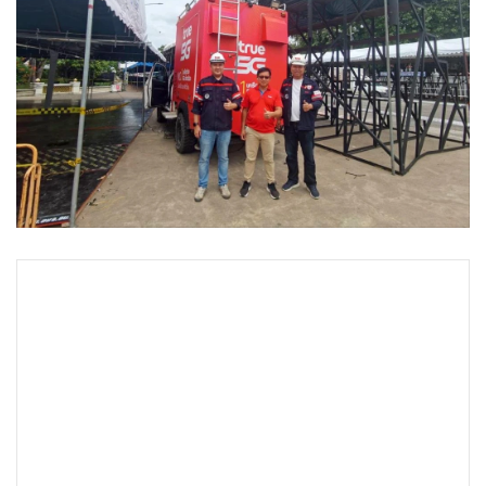
•
Good health & Well-being
•
Green Innovation & SD
•
Management & HR
•
MGR Live
•
Infographic
•
การเมือง
•
ท่องเที่ยว
•
กีฬา
•
ต่างประเทศ
•
Special Scoop
•
เศรษฐกิจ-ธุรกิจ
•
จีน
•
ชุมชน-คุณภาพชีวิต
•
อาชญากรรม
•
Motoring