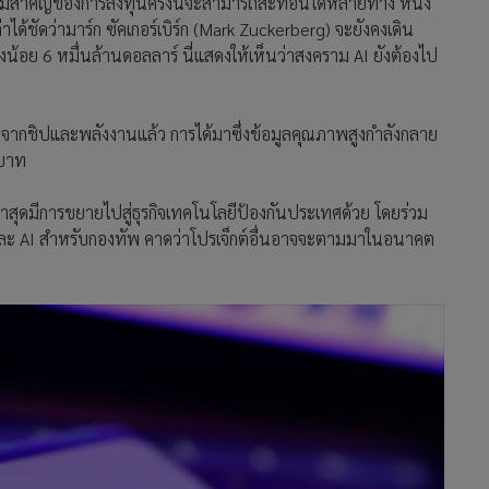
มสำคัญของการลงทุนครั้งนี้จะสามารถสะท้อนได้หลายทาง หนึ่ง
ได้ชัดว่ามาร์ก ซัคเกอร์เบิร์ก (Mark Zuckerberg) จะยังคงเดิน
่างน้อย 6 หมื่นล้านดอลลาร์ นี่แสดงให้เห็นว่าสงคราม AI ยังต้องไป
กจากชิปและพลังงานแล้ว การได้มาซึ่งข้อมูลคุณภาพสูงกำลังกลาย
ทบาท
ล่าสุดมีการขยายไปสู่ธุรกิจเทคโนโลยีป้องกันประเทศด้วย โดยร่วม
ะ AI สำหรับกองทัพ คาดว่าโปรเจ็กต์อื่นอาจจะตามมาในอนาคต