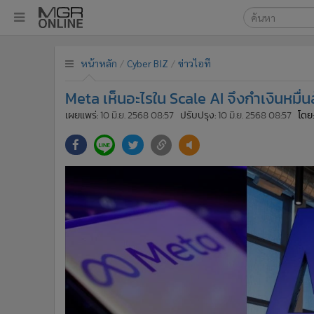
เลือกเครื่องมือท
•
หน้าหลัก
หน้าหลัก
Cyber BIZ
ข่าวไอที
ค้นหา
•
ทันเหตุการณ์
Google
•
ภาคใต้
Meta เห็นอะไรใน Scale AI จึงกำเงินหมื่
•
ภูมิภาค
MGR Onl
เผยแพร่:
10 มิ.ย. 2568 08:57
ปรับปรุง:
10 มิ.ย. 2568 08:57
โดย:
•
Online Section
ค้นหาขั
•
บันเทิง
•
ผู้จัดการรายวัน
•
คอลัมนิสต์
•
ละคร
•
CbizReview
•
Cyber BIZ
•
ผู้จัดกวน
•
Good health & Well-being
•
Green Innovation & SD