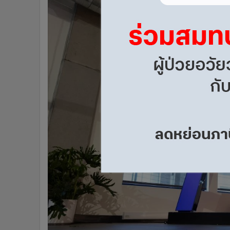
•
อินโดจีน
•
กองทุนรวม
•
Celeb Online
•
Factcheck
•
ญี่ปุ่น
•
News1
•
Gotomanager