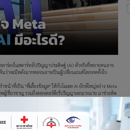
ลลาร์ลงในสตาร์ทอัปปัญญาประดิษฐ์ (AI) ตัวจริงที่หลายคนอาจ
ดิมพันว่าจะมีพลังมากพอจนอาจเป็นผู้เปลี่ยนเกมส์โลกเทคทั้งใบ
ำหน้าที่เป็น "พี่เลี้ยงข้อมูล" ให้กับโมเดล AI ยักษ์ใหญ่อย่าง Meta
งทัพผู้เชี่ยวชาญ รวมถึงดอกเตอร์ดีกรีปริญญาเอกมากมาย มาช่วยติด
อให้ AI เรียนรู้ได้อย่างแม่นยำ
พิเศษที่คัดสรรตำราเรียนคุณภาพสูงมาให้