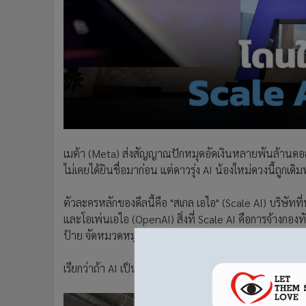
•
Management & HR
•
MGR Live
•
Infographic
•
การเมือง
•
ท่องเที่ยว
•
กีฬา
•
ต่างประเทศ
•
Special Scoop
•
เศรษฐกิจ-ธุรกิจ
เมต้า (Meta) ส่งสัญญาณปักหมุดอัดเงินหลายพันล้านดอ
•
จีน
ไม่เคยได้ยินชื่อมาก่อน แต่ดาวรุ่ง AI น้องใหม่ดวงนี้ถูกเ
•
ชุมชน-คุณภาพชีวิต
ตัวละครหลักของดีลนี้คือ "สเกล เอไอ" (Scale AI) บริษัทที่ท
•
อาชญากรรม
และโอเพ่นเอไอ (OpenAI) สิ่งที่ Scale AI คือการจ้างกอ
•
Motoring
ป้าย จัดหมวดหมู่ และปรับแต่งข้อมูลให้มีคุณภาพสูงสุด เพื่
•
เกม
•
วิทยาศาสตร์
เรียกว่าถ้า AI เป็นนักเรียน Scale AI จะเปรียบเสมือนครู
•
SMEs
•
หุ้น