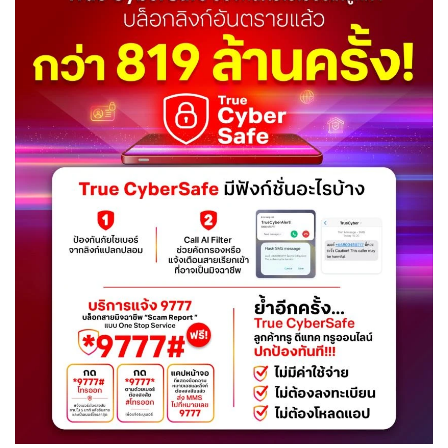
•
Good health & Well-being
•
Green Innovation & SD
•
Management & HR
•
MGR Live
•
Infographic
•
การเมือง
•
ท่องเที่ยว
•
กีฬา
•
ต่างประเทศ
•
Special Scoop
•
เศรษฐกิจ-ธุรกิจ
•
จีน
•
ชุมชน-คุณภาพชีวิต
•
อาชญากรรม
•
Motoring