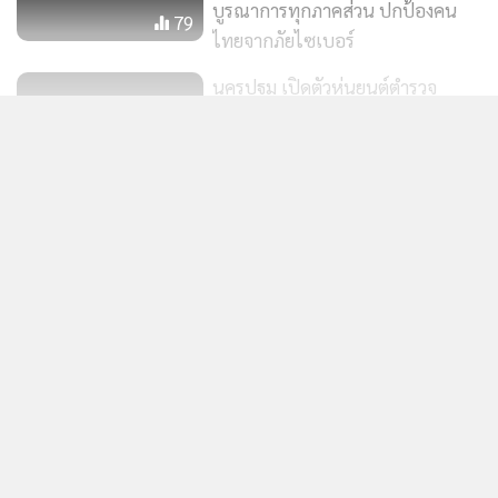
ไทยจากภัยไซเบอร์
แบบครบวงจร One Stop Service ผ่าน 3 ช่องทาง
นครปฐม เปิดตัวหุ่นยนต์ตำรวจ
ดังนี้
สายลับ “AI Police Cyborg 1.0”
แสดงเพิ่มเติม
1. กด *9777# โทรออก แจ้งเบอร์ล่าสุดที่เพิ่งโทรเข้าภายใน 5
ดูแลความปลอดภัยช่วงสงกรานต์
นาทีหลังรับสาย
847
2. กด *9777* ตามด้วยเบอร์ต้องสงสัย # โทรออก เพื่อแจ้งระบุ
กำลังโหลด...
'ดีอี' ปล่อย DE-fence platform เริ่ม
เบอร์
ใช้ 1 พ.ค.68
3. แคปหน้าจอที่แสดงข้อความ หมายเลข และลิ้งก์ต้องสงสัย แล้ว
262
ส่ง MMS ไปที่หมายเลข 9777
โดยจะมีทีมงานพิเศษ และระบบ AI คอยตรวจสอบ คัดกรอง
ข้อมูล พร้อมแจ้งผลอย่างรวดเร็วภายใน 24 ชั่วโมง หากเป็น
มิจฉาชีพจริง จะบล็อกทันที ตามคำสั่งของเจ้าหน้าที่ฯ
ทรู คอร์ปอเรชั่น พร้อมดูแลความปลอดภัยไซเบอร์ของลูกค้าทุก
คน โดยมุ่งมั่นให้บริการระบบป้องกันภัยไซเบอร์ที่ดีที่สุด และ
เข้าใจถึงความกังวลของผู้บริโภค ด้วยบริการ "True CyberSafe"
ฟรีสำหรับทุกคน