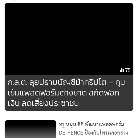
- ขณะนี้มีลิงก์สุ่มเสี่ยงในระบบ True CyberSafe มากกว่า
165,000 ลิงก์ และจะเพิ่มต่อเนื่อง
2. Call AI Filter คัดกรองหรือแจ้งเตือนสายเรียกเข้าที่อาจเป็น
มิจฉาชีพ
- ใช้ AI ประมวลผลข้อมูล
- ใช้ข้อมูลหมายเลขต้องสงสัยจากตำรวจไซเบอร์รวมกว่า
MGR Online ใช้คุกกี้ (Cookies)
75
300,000 หมายเลข
MGR Online ใช้คุกกี้ เพื่อจัดการข้อมูลส่วนบุคคล
ก.ล.ต. ลุยปราบบัญชีม้าคริปโต – คุม
- แจ้งเตือนสายเรียกเข้าที่อาจเป็นมิจฉาชีพทันที
ประสบการณ์คอนเทนต์ที่ดีที่สุดให้กับผู้อ่านบนเว
เข้มแพลตฟอร์มต่างชาติ สกัดฟอก
แอพพลิเคชั่น
เงื่อนไขการใช้งานเว็บไซต์
และ
นโย
เงิน ลดเสี่ยงประชาชน
3. SMS AI Filter แจ้งเตือนเมื่อมี SMS ต้องสงสัย ซึ่งจะเปิดให้
ส่วนบุคคล
บริการภายในปี 2568
รับทราบ
ทรู หนุน ดีอี พัฒนาแพลตฟอร์ม
นอกจากนี้ ยังมี “บริการ 9777 แจ้งบล็อกสายมิจฉาชีพ Scam
DE-FENCE ป้องกันโทรหลอกลวง
Report” โดยความร่วมมือของภาครัฐ-ภาคเอกชน-ภาค
บูรณาการทุกภาคส่วน ปกป้องคน
79
ประชาชน ซึ่งได้มีการยกระดับการรายงานสายมิจฉาชีพได้ง่ายๆ