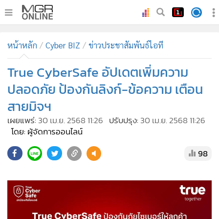
•
หน้าหลัก
หน้าหลัก
Cyber BIZ
ข่าวประชาสัมพันธ์ไอที
•
ทันเหตุการณ์
•
True CyberSafe อัปเดตเพิ่มความ
ภาคใต้
•
ภูมิภาค
ปลอดภัย ป้องกันลิงก์-ข้อความ เตือน
•
Online Section
สายมิจฯ
•
บันเทิง
เผยแพร่:
30 เม.ย. 2568 11:26
ปรับปรุง:
30 เม.ย. 2568 11:26
•
ผู้จัดการรายวัน
โดย: ผู้จัดการออนไลน์
•
คอลัมนิสต์
98
•
ละคร
•
CbizReview
•
Cyber BIZ
•
ผู้จัดกวน