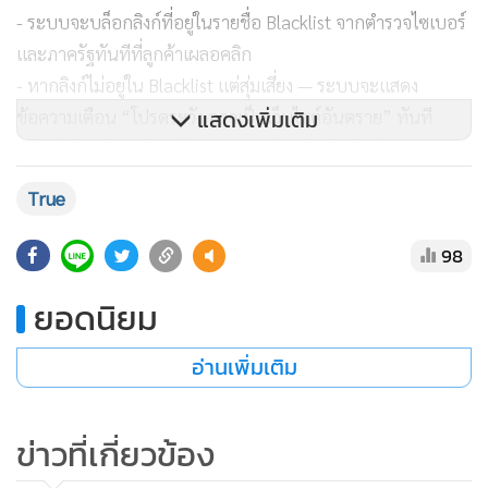
แสดงเพิ่มเติม
True
98
ยอดนิยม
อ่านเพิ่มเติม
- ระบบจะบล็อกลิงก์ที่อยู่ในรายชื่อ Blacklist จากตำรวจไซเบอร์
และภาครัฐทันทีที่ลูกค้าเผลอคลิก
- หากลิงก์ไม่อยู่ใน Blacklist แต่สุ่มเสี่ยง — ระบบจะแสดง
ข่าวที่เกี่ยวข้อง
ข้อความเตือน “โปรดระวัง อาจเป็นเว็บไซต์อันตราย” ทันที
พร้อมให้ลูกค้ารอตัดสินใจ 60 วินาทีก่อนยืนยันเข้าเว็บ