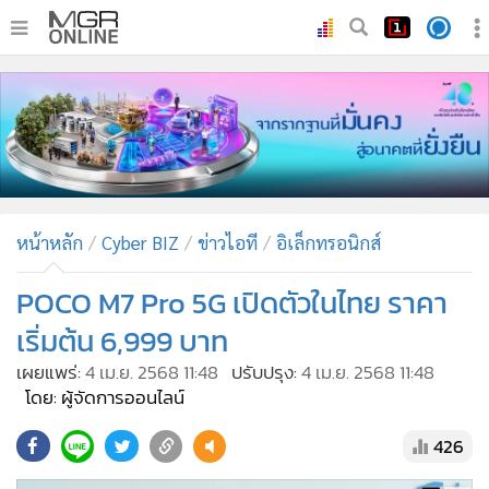
•
หน้าหลัก
•
ทันเหตุการณ์
•
ภาคใต้
•
ภูมิภาค
•
Online Section
หน้าหลัก
Cyber BIZ
ข่าวไอที
อิเล็กทรอนิกส์
•
บันเทิง
•
ผู้จัดการรายวัน
POCO M7 Pro 5G เปิดตัวในไทย ราคา
•
คอลัมนิสต์
เริ่มต้น 6,999 บาท
•
ละคร
เผยแพร่:
4 เม.ย. 2568 11:48
ปรับปรุง:
4 เม.ย. 2568 11:48
•
CbizReview
โดย: ผู้จัดการออนไลน์
•
Cyber BIZ
426
•
ผู้จัดกวน