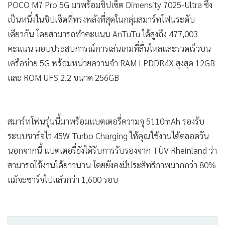
POCO M7 Pro 5G มาพร้อมชิปเซ็ต Dimensity 7025-Ultra ซึ่ง
•
เกม
เป็นหนึ่งในชิปเซ็ตที่ทรงพลังที่สุดในกลุ่มสมาร์ทโฟนระดับ
•
วิทยาศาสตร์
เดียวกัน โดยสามารถทำคะแนน AnTuTu ได้สูงถึง 477,003
•
SMEs
คะแนน มอบประสบการณ์การเล่นเกมที่ลื่นไหลและรวดเร็วบน
•
หุ้น
เครือข่าย 5G พร้อมหน่วยความจำ RAM LPDDR4X สูงสุด 12GB
•
อินโดจีน
และ ROM UFS 2.2 ขนาด 256GB
•
กองทุนรวม
•
Celeb Online
•
Factcheck
สมาร์ทโฟนรุ่นนี้มาพร้อมแบตเตอรี่ความจุ 5110mAh รองรับ
•
ญี่ปุ่น
ระบบชาร์จไว 45W Turbo Charging ให้คุณใช้งานได้ตลอดวัน
•
News1
นอกจากนี้ แบตเตอรี่ยังได้รับการรับรองจาก TÜV Rheinland ว่า
•
Gotomanager
สามารถใช้งานได้ยาวนาน โดยยังคงมีประสิทธิภาพมากกว่า 80%
แม้จะชาร์จไปแล้วกว่า 1,600 รอบ