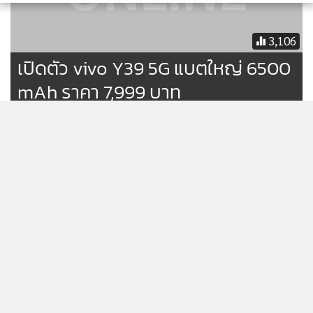
3,106
เปิดตัว vivo Y39 5G แบตใหญ่ 6500
mAh ราคา 7,999 บาท
POCO เปิดตัว POCO F8 ซีรีส์ มา
พร้อมลำโพง Bose
571
เปิดตัว OPPO Find N5 สานต่อจอ
พับในไทย
1,145
แสดงเพิ่มเติม
POCO C85 เปิดราคา 3,099 บาท
แบตใหญ่ 6000 mAh ได้จอ 120 Hz