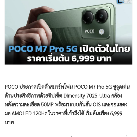
•
Good health & Well-being
•
Green Innovation & SD
•
Management & HR
•
MGR Live
•
Infographic
•
การเมือง
•
ท่องเที่ยว
•
กีฬา
•
ต่างประเทศ
•
Special Scoop
POCO ประกาศเปิดตัวสมาร์ทโฟน POCO M7 Pro 5G ชูจุดเด่น
•
เศรษฐกิจ-ธุรกิจ
ด้านประสิทธิภาพด้วยชิปเซ็ต Dimensity 7025-Ultra กล้อง
•
จีน
หลังความละเอียด 50MP พร้อมระบบกันสั่น OIS และจอแสดง
ผล AMOLED 120Hz ในราคาที่เข้าถึงได้ เริ่มต้นเพียง 6,999
•
ชุมชน-คุณภาพชีวิต
บาท
•
อาชญากรรม
•
Motoring