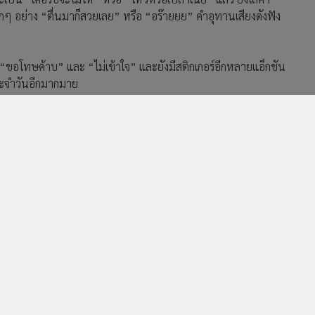
นุกๆ อย่าง “ตื่นมาก็สวยเลย” หรือ “อร๊ายยย” คำอุทานเสียงดังฟัง
 “ขอโทษค้าบ” และ “ไม่เข้าใจ” และยังมีสติกเกอร์อีกหลายแอ็กชัน
ระจำวันอีกมากมาย
 พี่จอง ชุดที่ 2” ไปเติมความสนุกให้ทุกการแชตได้แล้ววันนี้
หรือผ่านทาง Sticker Shop ที่ https://lin.ee/GITx5K0/sknj/ow
94
[ข้อมูลที่ถูกลบ]