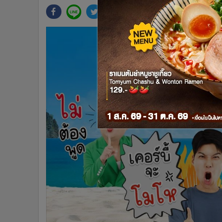
•
Management & HR
•
MGR Live
•
Infographic
•
การเมือง
•
ท่องเที่ยว
•
กีฬา
•
ต่างประเทศ
•
Special Scoop
•
เศรษฐกิจ-ธุรกิจ
•
จีน
•
ชุมชน-คุณภาพชีวิต
•
อาชญากรรม
•
Motoring
•
เกม
•
วิทยาศาสตร์
•
SMEs
•
หุ้น