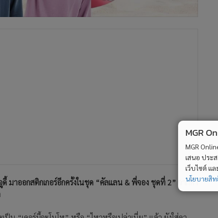
MGR Onli
MGR Online 
เสนอ ประสบก
เว็บไซต์ แ
นโยบายสิทธ
 มาออกสติกเกอร์อีกครั้งในชุด “คัลแลน & พี่จอง ชุดที่ 2” จากคา
ก
็น “เคอร์บี้จะโมโห” หรือ “ไหวหรือเปล่าเนี่ย” แล้ว ยังใส่คา