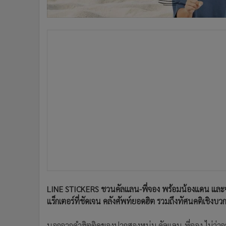
•
อินโดจีน
•
กองทุนรวม
•
Celeb Online
•
Factcheck
•
ญี่ปุ่น
•
News1
•
Gotomanager
LINE STICKERS ชวนคัลแลน-พี่จอง พร้อมน้องแดน และจูดี้
แร็กเตอร์ที่ชัดเจน คลังศัพท์ยอดฮิต รวมถึงทัศนคติเชิงบว
นอกจากคำฮิตติดของปากสองหนุ่ม คัลแลน-พี่จอง ไม่ว่าจะเป