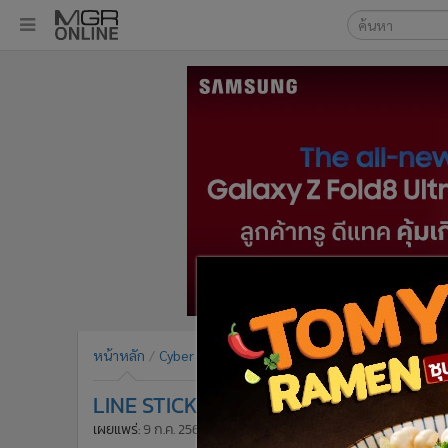
เลือกเครื่องมือท
•
หน้าหลัก
ค้นหา
•
ทันเหตุการณ์
Google
•
ภาคใต้
•
ภูมิภาค
MGR Onl
•
Online Section
ค้นหาขั
•
บันเทิง
•
ผู้จัดการรายวัน
•
คอลัมนิสต์
•
ละคร
•
CbizReview
•
Cyber BIZ
หน้าหลัก
Cyber BIZ
ข่าวประชาสัมพันธ์ไอที
•
ผู้จัดกวน
LINE STICKERS ส่งสติกเกอร์ “คัลแลน & 
•
Good health & Well-being
•
Green Innovation & SD
เผยแพร่:
9 ก.ค. 2567 10:49
ปรับปรุง:
9 ก.ค. 2567 10:53
โดย: ผ