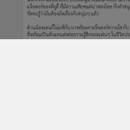
แร็กเตอร์ของพี่จูดี้ ที่มีความเฟียซแต่น่าหลงใหล กับคำส
ชัดจนรู้ว่ามันต้องเกิดเรื่องกับหนุ่มๆ แล้ว
ด้านน้องแดนก็ไม่แพ้กัน มาพร้อมคาแร็กเตอร์ความใส กับ
ที่พร้อมเป็นตัวแทนส่งต่อความรู้สึกของแฟนๆ ในชีวิตป
ชาวด้อมใจฟูสามารถดาวน์โหลดสติกเกอร์ทางการ “คัลแลน &
ผ่าน LINE STORE ที่ https://lin.ee/A8wDkYF/sknj/ow 
LINE
ข่าวที่เกี่ยวข้อง