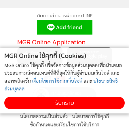
ตัวบนเว็บไซต์อย่างเป็นทางการในปี 2559 โดยหน่วยงานที่ร่วม
โครงการจะให้ข้อมูลต่างๆ ทั้งเครื่องมือถอดรหัส แนวปฏิบัติ และ
ติดตามข่าวสารผ่านทาง LINE
คำแนะนำในการรายงานอาชญากรรมทางไซเบอร์ โดยไม่จำกัด
สถานที่เกิดเหตุ
MGR Online Application
ผลจากการเป็นผู้สนับสนุนหลักโครงการ No More Ransom
ครบ 7 ปี ในช่วง 7 ปีนี้ แคสเปอร์สกี้ย้ำว่าได้เป็นส่วนสำคัญในการ
MGR Online ใช้คุกกี้ (Cookies)
ช่วยเหลือเหยื่อเกือบ 2 ล้านรายทั่วโลก
MGR Online ใช้คุกกี้ เพื่อจัดการข้อมูลส่วนบุคคลเพื่อนำเสนอ
ติดตาม MGR Online
ประสบการณ์คอนเทนต์ที่ดีที่สุดให้กับผู้อ่านบนเว็บไซต์ และ
แอพพลิเคชั่น
เงื่อนไขการใช้งานเว็บไซต์
และ
นโยบายสิทธิ
ส่วนบุคคล
รับทราบ
นโยบายความเป็นส่วนตัว
นโยบายการใช้คุกกี้
ข้อกำหนดและเงื่อนไขการใช้บริการ