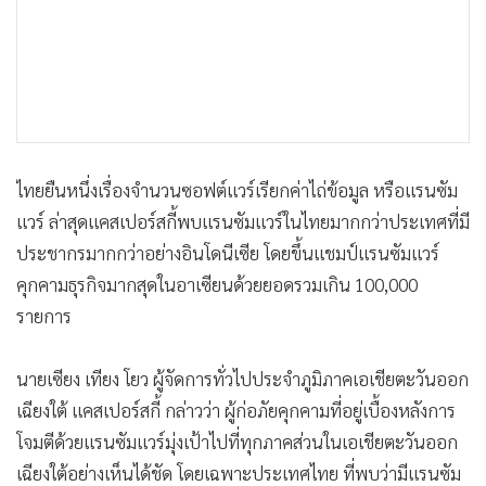
•
เกม
•
วิทยาศาสตร์
•
SMEs
•
หุ้น
•
อินโดจีน
•
กองทุนรวม
ไทยยืนหนึ่งเรื่องจำนวนซอฟต์แวร์เรียกค่าไถ่ข้อมูล หรือแรนซัม
•
Celeb Online
แวร์ ล่าสุดแคสเปอร์สกี้พบแรนซัมแวร์ในไทยมากกว่าประเทศที่มี
ประชากรมากกว่าอย่างอินโดนีเซีย โดยขึ้นแชมป์แรนซัมแวร์
•
Factcheck
คุกคามธุรกิจมากสุดในอาเซียนด้วยยอดรวมเกิน 100,000
•
ญี่ปุ่น
รายการ
•
News1
•
Gotomanager
นายเซียง เทียง โยว ผู้จัดการทั่วไปประจำภูมิภาคเอเชียตะวันออก
เฉียงใต้ แคสเปอร์สกี้ กล่าวว่า ผู้ก่อภัยคุกคามที่อยู่เบื้องหลังการ
โจมตีด้วยแรนซัมแวร์มุ่งเป้าไปที่ทุกภาคส่วนในเอเชียตะวันออก
เฉียงใต้อย่างเห็นได้ชัด โดยเฉพาะประเทศไทย ที่พบว่ามีแรนซัม