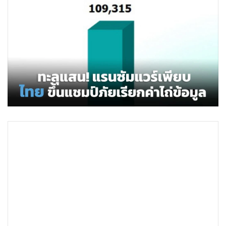
•
Good health & Well-being
•
Green Innovation & SD
•
Management & HR
•
MGR Live
•
Infographic
•
การเมือง
•
ท่องเที่ยว
•
กีฬา
•
ต่างประเทศ
•
Special Scoop
•
เศรษฐกิจ-ธุรกิจ
•
จีน
•
ชุมชน-คุณภาพชีวิต
•
อาชญากรรม
•
Motoring