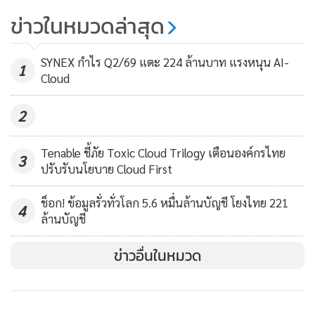
ธนาคารในอินโดนีเซีย บริษัทประกันสุขภาพในฟิลิปปินส์ ระบบ
มหาภัย ตกเหยื่อกว่าล้านรายทั่วโลก
ข่าวในหมวดล่าสุด
ขนส่งมวลชนในมาเลเซีย โรงแรมและกาสิโนชื่อดังในสิงคโปร์
1,030
กลุ่มบริษัทสื่อที่ใหญ่ที่สุดในไทย และบริษัทพลังงานในเวียดนาม
SYNEX กำไร Q2/69 แตะ 224 ล้านบาท แรงหนุน AI-
1
Cloud
2
Tenable ชี้ภัย Toxic Cloud Trilogy เตือนองค์กรไทย
3
ปรับรับนโยบาย Cloud First
ช็อก! ข้อมูลรั่วทั่วโลก 5.6 หมื่นล้านบัญชี โยงไทย 221
4
ล้านบัญชี
ข่าวอื่นในหมวด