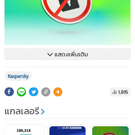
แสดงเพิ่มเติม
แคสเปอร์สกี้ (Kaspersky) เผยว่าโซลูชันความปลอดภัยทาง
ไซเบอร์สำหรับองค์กรธุรกิจของแคสเปอร์สกี้ได้ตรวจพบและ
บล็อกเหตุการณ์การโจมตีด้วยแรนซัมแวร์รวม 287,413 รายการ
Kaspersky
ที่เกิดขึ้นในภูมิภาคเอเชียตะวันออกเฉียงใต้ ช่วงเดือนมกราคมถึง
1,815
ธันวาคม 2566 ที่ผ่านมา เบื้องต้นผู้เชี่ยวชาญจากแคสเปอร์สกี้
แนะนำให้องค์กรต่างๆ ทุกรูปแบบและทุกขนาดเพิ่มมาตรการ
แกลเลอรี
รักษาความปลอดภัยด้านไอทีของตน เนื่องจากแรนซัมแวร์เป็น
ภัยคุกคามที่สร้างความเสียหายสำหรับองค์กรในภูมิภาคนี้ โดย
เฉพาะอย่างยิ่งแรนซัมแวร์ประเภทที่กำหนดเป้าหมายการโจมตี