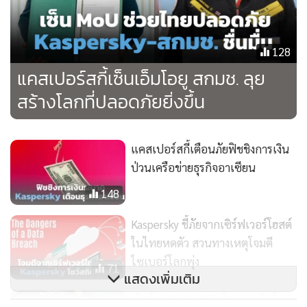
เวียดนาม 59,837 รายการ ฟิลิปปินส์ 15,312 รายการ มาเลเซีย
4,982 รายการ และสิงคโปร์ 741 รายการ
128
แคสเปอร์สกี้เซ็นเอ็มโอยู สกมช. ลุย
“ยุคของการโจมตีเหยื่อจำนวนมากในวงกว้างโดยการเข้ารหัส ทั้ง
สร้างโลกที่ปลอดภัยยิ่งขึ้น
ต่อบุคคลและองค์กรธุรกิจกำลังค่อยๆ หายไป และเราได้เห็นการ
เปลี่ยนแปลงของกลุ่มอาชญากรไซเบอร์ที่มีระเบียบแบบแผน ทำ
การแฮกที่เกี่ยวข้องกับการโจรกรรมข้อมูลและการเข้ารหัส ซึ่ง
แคสเปอร์สกี้เตือนภัยฟิชชิงการเงิน
โดยทั่วไปเรียกว่าการขู่กรรโชกซ้ำซ้อน เบื้องหลังพัฒนาการนี้
ป่วนเครือข่ายธุรกิจอาเซียน
เป็นเพราะผู้ก่อภัยคุกคามมีความสามารถที่มีประสิทธิภาพมาก
148
ขึ้น ทำให้สามารถเรียกค่าไถ่ที่สูงขึ้นได้อย่างมีนัยสำคัญ”
Kaspersky ชี้ภัยจากเซิร์ฟเวอร์โฮสต์
จากจำนวนแรนซัมแวร์ที่พุ่งเป้าโจมตีธุรกิจในภูมิภาคเอเชียตะวัน
ในไทยหดตัว สวนทางเหตุโจมตี
ออกเฉียงใต้ ปี 2566 ที่รวมแล้วมีเกิน 2 แสนรายการ ทำให้แรน
ไซเบอร์โลกพุ่ง
71
แสดงเพิ่มเติม
ซัมแวร์กลายเป็นหัวข้อข่าวใหญ่อย่างต่อเนื่องทั่วภูมิภาคเอเชีย
ตะวันออกเฉียงใต้ในปีที่ผ่านมา เหตุการณ์โจมตีที่โด่งดังมีทั้ง
เปิดโปง StripedFly โจรขุดคริปโตฯ