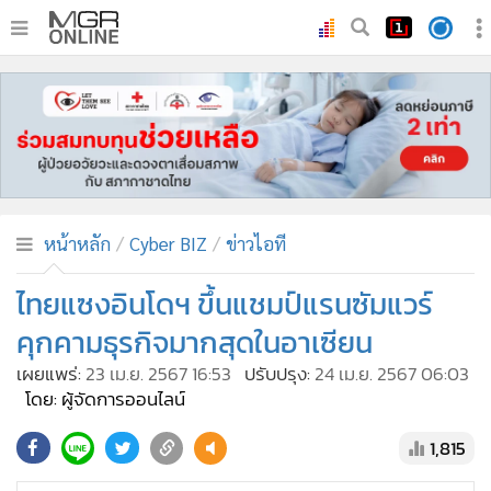
•
หน้าหลัก
•
ทันเหตุการณ์
•
ภาคใต้
•
ภูมิภาค
•
Online Section
หน้าหลัก
Cyber BIZ
ข่าวไอที
•
บันเทิง
•
ผู้จัดการรายวัน
ไทยแซงอินโดฯ ขึ้นแชมป์แรนซัมแวร์
•
คอลัมนิสต์
คุกคามธุรกิจมากสุดในอาเซียน
•
ละคร
เผยแพร่:
23 เม.ย. 2567 16:53
ปรับปรุง:
24 เม.ย. 2567 06:03
•
CbizReview
โดย: ผู้จัดการออนไลน์
•
Cyber BIZ
1,815
•
ผู้จัดกวน