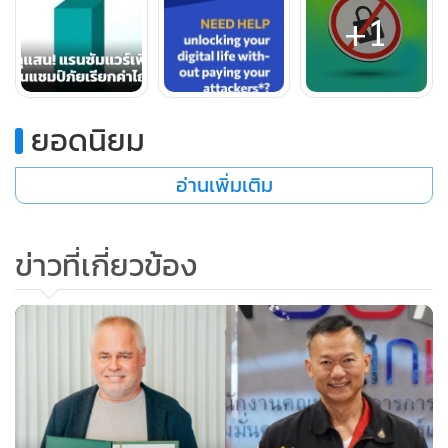
+1
ยอดนิยม
อ่านเพิ่มเติม
ข่าวที่เกี่ยวข้อง
นายเฟเดอร์ ซินิตซิน หัวหน้านักวิเคราะห์มัลแวร์ แคสเปอร์สกี้
กล่าวว่า สถิติแรนซัมแวร์ที่มุ่งเป้าโจมตีองค์กรธุรกิจในภูมิภาค
เอเชียตะวันออกเฉียงใต้ในปีที่แล้วสูงที่สุดในประเทศไทย โดยแค
สเปอร์สกี้สามารถบล็อกเหตุการณ์โจมตีในไทยได้มากถึง
109,315 รายการ รองลงมาคืออินโดนีเซีย 97,226 รายการ