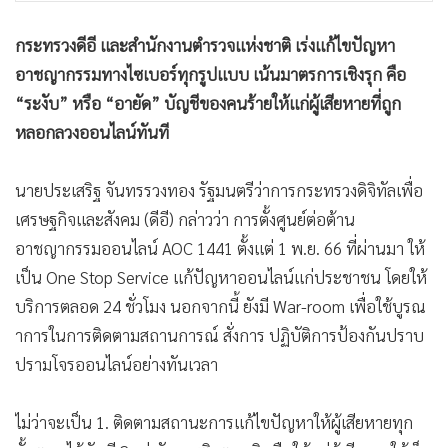
•
เกม
กระทรวงดีอี และสำนักงานตำรวจแห่งชาติ เร่งแก้ไขปัญหา
•
วิทยาศาสตร์
อาชญากรรมทางไซเบอร์ทุกรูปแบบ เน้นมาตรการเชิงรุก คือ
•
SMEs
“ระงับ” หรือ “อายัด” บัญชีของคนร้ายให้แก่ผู้เสียหายที่ถูก
•
หุ้น
หลอกลวงออนไลน์ทันที
•
อินโดจีน
•
กองทุนรวม
นายประเสริฐ จันทรรวงทอง รัฐมนตรีว่าการกระทรวงดิจิทัลเพื่อ
•
Celeb Online
เศรษฐกิจและสังคม (ดีอี) กล่าวว่า การตั้งศูนย์ต่อต้าน
•
Factcheck
อาชญากรรมออนไลน์ AOC 1441 ตั้งแต่ 1 พ.ย. 66 ที่ผ่านมา ให้
•
ญี่ปุ่น
เป็น One Stop Service แก้ปัญหาออนไลน์แก่ประชาชน โดยให้
•
News1
บริการตลอด 24 ชั่วโมง นอกจากนี้ ยังมี War-room เพื่อใช้บูรณ
•
Gotomanager
าการในการติดตามสถานการณ์ สั่งการ ปฏิบัติการป้องกันปราบ
ปรามโจรออนไลน์อย่างทันเวลา
ไม่ว่าจะเป็น 1. ติดตามสถานะการแก้ไขปัญหาให้ผู้เสียหายทุก