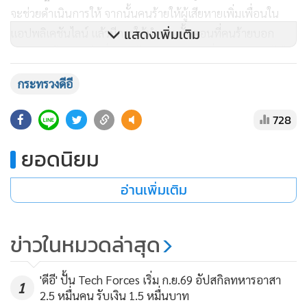
จะช่วยดําเนินการให้ จากนั้นคนร้ายให้ผู้เสียหายเพิ่มเพื่อนใน
แสดงเพิ่มเติม
แอปพลิเคชันไลน์ แล้วมีการให้ทําตามขั้นตอนที่คนร้ายบอก
ปรากฏว่าโทรศัพท์เครื่องค้างไม่สามารถปิดเครื่องหรือทําอะไรได้
ผู้เสียหายจึงรีบเดินทางไปที่ธนาคารและพบว่าเงินในบัญชี
กระทรวงดีอี
ธนาคาร 2 บัญชีถูกโอนไปยังบัญชีคนร้าย 5 ครั้ง
728
2. กรณีจับกุมเครือข่ายพนันออนไลน์ Slotkub พบเงินหมุนเวียน
ยอดนิยม
กว่า 200 ล้านบาท พบการกระทำผิดในการจัดให้มีการเล่นพนัน
ออนไลน์ ผ่านระบบอินเตอร์เน็ต ซึ่งประชาชนทั่วไปสามารถเข้า
อ่านเพิ่มเติม
ถึงได้ จำนวน 3 เว็บไซต์ ได้แก่ slotkub789.com,
slotkub88.com และ like365.com ซึ่งเครือข่ายดังกล่าว มี
สมาชิกผู้เล่นรวมกันกว่า 100,000 คน มียอดเงินหมุนเวียนกว่า
ข่าวในหมวดล่าสุด
200 ล้านบาทต่อปี จากการสืบสวน เจ้าหน้าที่ตำรวจพบว่า ทั้ง 3
เว็บไซต์ดังกล่าวนั้น เป็นเครือข่ายเดียวกัน จึงได้ลงพื้นที่หาข้อมูล
'ดีอี' ปั้น Tech Forces เริ่ม ก.ย.69 อัปสกิลทหารอาสา
1
พร้อมรวบรวมพยานหลักฐานจนสามารถขออำนาจศาลออก
2.5 หมื่นคน รับเงิน 1.5 หมื่นบาท