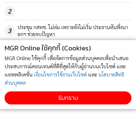
หมายหมายจับผู้ที่เกี่ยวข้องกับการกระทำผิด รวมจำนวน 10 ราย
2
โดยมีทั้ง เจ้าของเว็บไซต์ โปรแกรมเมอร์ เจ้าหน้าที่ดูแลการเงิน
และบัญชีม้า นอกจากนี้ ยังได้ขออนุมัติหมายค้นจากศาล เพื่อเข้า
ประชุม กสทช. ไม่ล่ม เพราะยังไม่เริ่ม ประธานหันพึ่งนา
ตรวจค้นเป้าหมายที่เกี่ยวข้อง กระทั่งเช้ามืดของวันที่ 13 ธันวาคม
3
ยกฯ ช่วยจบปัญหา
2566 เจ้าหน้าที่ตํารวจไซเบอร์ได้ระดมกำลังเพื่อเข้าตรวจค้นเป้า
หมาย และจับกุมผู้กระทําความผิดที่เกี่ยวข้อง โดยได้เข้าตรวจค้น
MGR Online ใช้คุกกี้ (Cookies)
สรุปม้วนเดียวจบ กสทช. วงแตกซ้ำ ปมประธานค้าง-ไทย
4
พื้นที่ทั้งหมด จำนวน 6 จุด สามารถจับกุมผู้ต้องหาได้ทั้งหมด 4
คม 4 กลายเป็นวาระร้อน
MGR Online ใช้คุกกี้ เพื่อจัดการข้อมูลส่วนบุคคลเพื่อนำเสนอ
ราย พร้อมตรวจยึดของกลางและทรัพย์สินที่เกี่ยวข้องได้หลาย
ประสบการณ์คอนเทนต์ที่ดีที่สุดให้กับผู้อ่านบนเว็บไซต์ และ
ข่าวอื่นในหมวด
รายการ มูลค่ากว่า 20 ล้านบาท
แอพพลิเคชั่น
เงื่อนไขการใช้งานเว็บไซต์
และ
นโยบายสิทธิ
3. กรณีบุกค้นโกดังใหญ่ย่านบางบอน ขยายผลจากกรณีจับ
ส่วนบุคคล
ตัวการส่งพัสดุ หลอกเก็บเงินปลายทาง หน่วยงานที่เกี่ยวข้อง ได้
รับทราบ
บุกตรวจค้นโกดังสินค้าขนาดใหญ่ย่านบางบอน ขยายผลจาก
กรณีจับกุมตัวการตีเนียนส่งพัสดุหลอกเก็บเงินปลายทางโดยที่ไม่
ได้สั่งซื้อ และส่งสินค้าที่ไม่ตรงปกเพื่อหลอกเก็บเงินปลายทาง
ตำรวจไซเบอร์ได้เร่งกวาดล้างจับกุมผู้กระทำผิด โดยสืบเนื่องจาก
ศูนย์ปฏิบัติการแก้ไขปัญหาอาชญากรรมออนไลน์ (Anti Online