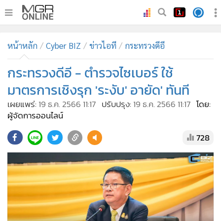
•
หน้าหลัก
หน้าหลัก
Cyber BIZ
ข่าวไอที
กระทรวงดีอี
•
ทันเหตุการณ์
•
กระทรวงดีอี - ตำรวจไซเบอร์ ใช้
ภาคใต้
•
ภูมิภาค
มาตรการเชิงรุก 'ระงับ' อายัด' ทันที
•
Online Section
เผยแพร่:
19 ธ.ค. 2566 11:17
ปรับปรุง:
19 ธ.ค. 2566 11:17
โดย:
•
บันเทิง
ผู้จัดการออนไลน์
•
ผู้จัดการรายวัน
728
•
คอลัมนิสต์
•
ละคร
•
CbizReview
•
Cyber BIZ
•
ผู้จัดกวน