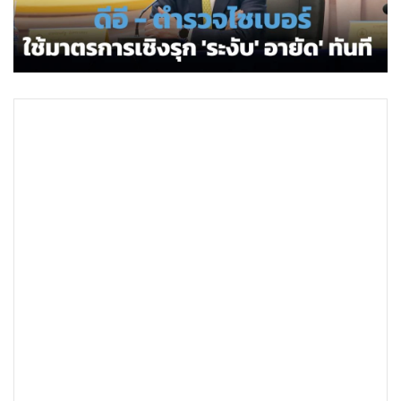
•
Good health & Well-being
•
Green Innovation & SD
•
Management & HR
•
MGR Live
•
Infographic
•
การเมือง
•
ท่องเที่ยว
•
กีฬา
•
ต่างประเทศ
•
Special Scoop
•
เศรษฐกิจ-ธุรกิจ
•
จีน
•
ชุมชน-คุณภาพชีวิต
•
อาชญากรรม
•
Motoring