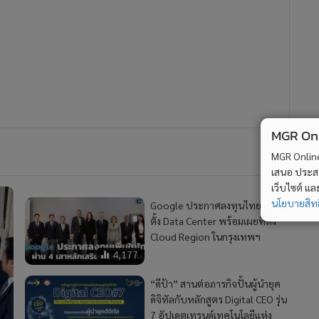
MGR Onli
MGR Online 
เสนอ ประสบก
เว็บไซต์ แ
นโยบายสิทธ
Google ประกาศลงทุนไทย เตรียม
ตั้ง Data Center พร้อมเผยที่ตั้ง
Cloud Region ในกรุงเทพฯ
4,177
“ดีป้า” สานต่อภารกิจปั้นผู้นำยุค
ดิจิทัลกับหลักสูตร Digital CEO รุ่น
7 อัปเดตเทรนด์เทคโนโลยีแห่ง