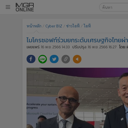
เลือกเครื่องมือท
•
หน้าหลัก
หน้าหลัก
Cyber BIZ
ข่าวไอที
ไอที
ค้นหา
•
ทันเหตุการณ์
Google
•
ภาคใต้
ไมโครซอฟท์ร่วมยกระดับเศรษฐกิจไทยผ่า
•
ภูมิภาค
MGR Onl
เผยแพร่:
16 พ.ย. 2566 14:33
ปรับปรุง:
16 พ.ย. 2566 16:27
โดย: 
•
Online Section
ค้นหาขั
•
บันเทิง
•
ผู้จัดการรายวัน
•
คอลัมนิสต์
•
ละคร
•
CbizReview
•
Cyber BIZ
•
ผู้จัดกวน
•
Good health & Well-being
•
Green Innovation & SD