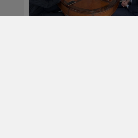
9
นายกฯ ถกผู้บริหารไมโครซอฟท์ เตรียม
เซ็นเอ็มโอยู ช่วงประชุมเอเปก พ.ย.นี้
ข่าวในหมวดล่าสุด
5G แรงไม่พอ! Huawei ผนึกกำลังรอบใหม่ เข็นไทยสู่ยุค
1
Mobile AI ด้วยเครือข่าย 5G-Advanced
SYNEX กำไร Q2/69 แตะ 224 ล้านบาท แรงหนุน AI-
3
Cloud
ข่า