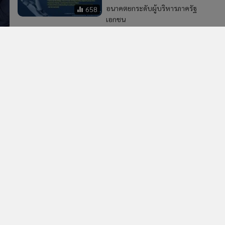
อนาคตยกระดับผู้บริหารภาครัฐ
658
เอกชน
65
นายกฯ พบหารือ AWS และผู้
บริหารมหาวิทยาลัยสแตนเฟิร์ด
นครซานฟรานซิสโก
103
2
แกร็บ เผยคนกรุงเทพฯ เรียกรถไปสวนพุ่ง 5 เท่า สั่งเมนู
4
สุขภาพทะลุ 10 ล้านแก้ว
วอื่นในหมวด