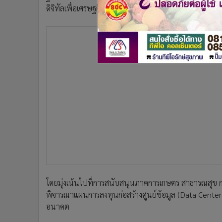
•
อินโดจีน
ดิจิทัลเพื่อเศรษฐกิจและสังคม
•
กองทุนรวม
•
Celeb Online
•
Factcheck
•
ญี่ปุ่น
•
News1
•
Gotomanager
โดยมุ่งเน้นไปที่การสนับสนุนภาคการเกษตร สาธารณสุข กา
พิจารณาแผนการลงทุนก่อสร้างศูนย์ข้อมูล (Data Center
อนาคต