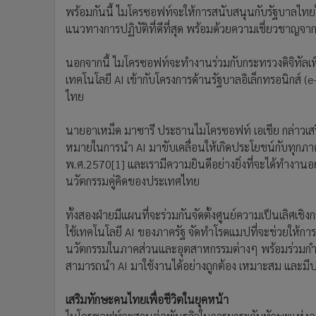
พร้อมกันนี้ ไมโครซอฟท์จะให้การสนับสนุนกับรัฐบาลไ
แนวทางการปฏิบัติที่ดีที่สุด พร้อมด้วยความเชี่ยวชาญจา
นอกจากนี้ ไมโครซอฟท์จะทำงานร่วมกับกระทรวงดิจิทั
เทคโนโลยี AI เข้ากับโครงการด้านรัฐบาลอิเล็กทรอนิกส์
ไทย
นายอาเหม็ด มาซารี ประธานไมโครซอฟท์ เอเชีย กล่าวเสร
หมายในการนำ AI มาขับเคลื่อนให้เกิดประโยชน์กับทุกภา
พ.ศ.2570[1] และเรามีความยินดีอย่างยิ่งที่จะได้ทำงานอย่าง
นวัตกรรมคู่คิดของประเทศไทย
ทั้งสองฝ่ายมีแผนที่จะร่วมกันจัดตั้งศูนย์ความเป็นเลิศเชิ
ใช้เทคโนโลยี AI ของภาครัฐ จัดทำโรดแมปที่จะช่วยให้การนำ
นวัตกรรมในภาคส่วนและอุตสาหกรรมต่างๆ พร้อมร่วมกำ
สามารถนำ AI มาใช้งานได้อย่างถูกต้อง เหมาะสม และมี
เสริมทักษะคนไทยเพื่อชีวิตในยุคหน้า