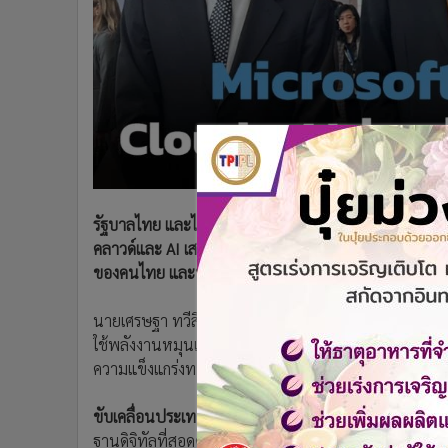
•
Management & HR
•
MGR Live
•
Infographic
•
การเมือง
•
ท่องเที่ยว
•
กีฬา
•
ต่างประเทศ
•
Special Scoop
•
เศรษฐกิจ-ธุรกิจ
รัฐบาลไทย และไมโครซอฟท์ เอ็มโอยูร่วมยกระดับประเทศ
•
จีน
คลาวด์และ AI เสริมความแข็งแกร่งทางเศรษฐกิจของประเ
ของคนไทย และปูทางให้ประเทศไทยมุ่งสู่ความเป็นผู้นำใน
•
ชุมชน-คุณภาพชีวิต
•
อาชญากรรม
นายเศรษฐา ทวีสิน นายกรัฐมนตรี กล่าวว่า พันธกิจของปร
•
Motoring
ใช้พลังงานหมุนเวียน นับว่ามีทิศทางที่สอดคล้องกับวิสัยท
•
เกม
ความแข็งแกร่งทางเศรษฐกิจและศักยภาพเชิงดิจิทัลของ
•
วิทยาศาสตร์
•
SMEs
ขับเคลื่อนประเทศไทยด้วยนวัตกรรมดิจิทัล
ไมโครซอฟท์จะ
•
หุ้น
ฐานดิจิทัลที่สอดคล้องกับนโยบายด้านรัฐบาลดิจิทัล และ