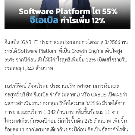
•
Good health & Well-being
•
Green Innovation & SD
•
Management & HR
•
MGR Live
•
Infographic
จีเอเบิล (GABLE) ประกาศผลประกอบการไตรมาส 3/2566 พบ
•
การเมือง
รายได้ Software Platform ที่เป็น Growth Engine เติบโตสูง
•
ท่องเที่ยว
55% จากปีก่อน ดันให้มีกำไรสุทธิเพิ่มขึ้น 12% เบ็ดเสร็จรายรับ
•
กีฬา
รวมทะลุ 1,342 ล้านบาท
•
ต่างประเทศ
•
Special Scoop
น.ส.รวีรัตน์ สัจจวโรดม ประธานบริหารสายงานการเงินและ
•
เศรษฐกิจ-ธุรกิจ
กลยุทธ์ บริษัท จีเอเบิล จำกัด (มหาชน) หรือ GABLE เปิดเผยว่า
•
จีน
ผลการดำเนินงานของกลุ่มบริษัทไตรมาส 3/2566 มีรายได้จาก
การขายและบริการ 1,342 ล้านบาท เพิ่มขึ้นร้อยละ 11 จาก
•
ชุมชน-คุณภาพชีวิต
ไตรมาสเดียวกันของปีก่อน มีกำไรขั้นต้น 275 ล้านบาท เพิ่มขึ้น
•
อาชญากรรม
ร้อยละ 11 จากไตรมาสเดียวกันของปีก่อน คิดเป็นอัตรากำไรขั้น
•
Motoring