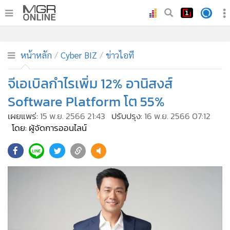
•
หน้าหลัก
•
ทันเหตุการณ์
หน้าหลัก
Cyber BIZ
ข่าวไอที
•
ภาคใต้
จีเอเบิลกำไรเพิ่ม 12% อานิสงส์
•
ภูมิภาค
Software Platform โต 55%
•
Online Section
เผยแพร่:
15 พ.ย. 2566 21:43
ปรับปรุง:
16 พ.ย. 2566 07:12
•
บันเทิง
โดย: ผู้จัดการออนไลน์
•
ผู้จัดการรายวัน
•
คอลัมนิสต์
•
ละคร
•
CbizReview
•
Cyber BIZ
•
ผู้จัดกวน