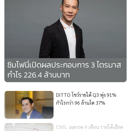
“จีเอเบิลเป็นเจ้าของเทคโนโลยี พัฒนาซอฟต์แวร์เป็นของตนเอง
(Software Platform) ซึ่งมีการเติบโตในระดับสูง โดยในช่วง 9
เดือนแรกปี 2566 รายได้จากกลุ่มธุรกิจบริการซอฟต์แวร์
แพลตฟอร์มเพิ่มขึ้นร้อยละ 77 จากช่วงเดียวกันของปีก่อน และมี
อัตรากำไรขั้นต้นในระดับสูงเกิน 50% และเป็นหนึ่งในปัจจัย
สำคัญในการสร้างความแตกต่างทางการแข่งขันของกลุ่มบริษัทที่
ซิมโฟนี่เปิดผลประกอบการ 3 ไตรมาส
เหนือกว่าคู่แข่ง" ดร.ชัยยุทธ ทิ้งท้าย "นอกจากนี้ จีเอเบิลยังมี
กำไร 226.4 ล้านบาท
ซอฟต์แวร์แพลตฟอร์มเป็นของตนเองเพิ่มเติมอยู่ระหว่างการ
พัฒนาและพร้อมนำเสนอแก่ลูกค้าเพื่อสร้างรายได้ให้กลุ่มบริษัท
ในอนาคต รวมถึงการศึกษาความเป็นไปได้ และพร้อมต่อยอดไป
DITTO โชว์รายได้ Q3 พุ่ง 91%
ยังซอฟต์แวร์ด้านอื่นๆ อย่างต่อเนื่อง เพื่อสร้าง Ecosystem ของ
กำไรกว่า 96 ล้านโต 37%
กลุ่มบริษัทให้สมบูรณ์มากยิ่งขึ้น”
CIVIL เผยงวด 9 เดือน รายได้เฉียด