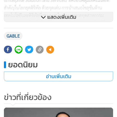
สำคัญในโลกยุคดิจิทัล ด้วยจุดเด่น การนำเสนอโซลูชันด้าน
เทคโนโลยีและดิจิทัลที่ครบวงจรในหลากหลายอุตสาหกรรม
แสดงเพิ่มเติม
ตลอดจนความสัมพันธ์อันดีกับลูกค้าและเจ้าของผลิตภัณฑ์ซึ่ง
เป็นบริษัทเทคโนโลยีชั้นนำจากทั่วโลก นอกจากนี้ การมีรายได้
GABLE
จากการให้บริการที่เกิดขึ้นต่อเนื่องในสัดส่วนที่สูง (Recurring
Income) และมีแนวโน้มเพิ่มขึ้นตามการให้บริการโซลูชันที่ติดตั้ง
ใหม่ในแต่ละปี
ยอดนิยม
ดร.ชัยยุทธ กล่าวทิ้งท้ายว่า กลุ่มซอฟต์แวร์แพลตฟอร์มถือเป็น
อ่านเพิ่มเติม
Growth Engine ที่พร้อมสำหรับการเติบโตอย่างแข็งแกร่ง ทั้ง
แพลตฟอร์มด้านการบริหารจัดการข้อมูล Big Data ของ
Blendata แพลตฟอร์มด้านการตลาดดิจิทัลของ InsightEra หรือ
ข่าวที่เกี่ยวข้อง
ว่าจะเป็น แพลตฟอร์มด้านการบริหารพื้นที่เช่าของ Mverge ที่
อยู่ในทิศทางที่มีความต้องการของตลาดและมีการเติบโตสูง มา
จากประสบการณ์ตรงที่ได้จากการทำโครงการให้ลูกค้า