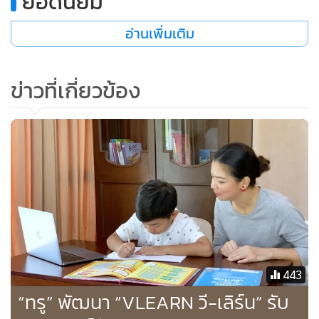
ยอดนิยม
อ่านเพิ่มเติม
ข่าวที่เกี่ยวข้อง
3. VLEARN ดีอย่างไร
VLEARN เป็นศูนย์รวมฟังก์ชันเพื่อการบริหารจัดการศึกษาและ
จัดเรียนการสอนออนไลน์จบครบในที่เดียว มีฟังก์ชันโดดเด่น ทั้ง
ฟีเจอร์การสื่อสาร ให้แชทส่งข้อความ แชร์ไฟล์ สั่งงาน ติดตาม
และส่งการบ้าน ได้สะดวกรวดเร็ว รวมถึงจัดการเรียนการสอน
443
พร้อมกันแบบเรียลไทม์ ผ่านห้องเรียนเสมือนจริง VROOM
“ทรู” พัฒนา “VLEARN วี-เลิร์น” รับ
นอกจากนี้ ยังมีแหล่งคอนเทนต์คุณภาพเพื่อการเรียนรู้ ทั้งคลัง
บทเรียนและคลังข้อสอบ ครอบคลุมทุกกลุ่มสาระ ตลอดจนระบบ