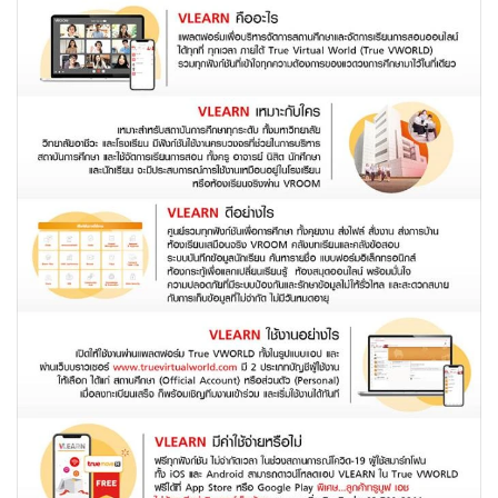
•
Good health & Well-being
•
Green Innovation & SD
•
Management & HR
•
MGR Live
•
Infographic
•
การเมือง
•
ท่องเที่ยว
•
กีฬา
•
ต่างประเทศ
•
Special Scoop
•
เศรษฐกิจ-ธุรกิจ
•
จีน
•
ชุมชน-คุณภาพชีวิต
•
อาชญากรรม
•
Motoring