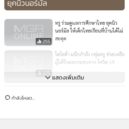
ยุคนิวนอร์มัล
จัดการข้อมูลนักเรียนเป็นรายบุคคล และที่สำคัญ ผู้ใช้งานยัง
มั่นใจได้ถึงความปลอดภัยที่มีระบบป้องกันและรักษาข้อมูลไม่ให้
ทรู ร่วมดูแลการศึกษาไทย ยุคนิว
รั่วไหล และด้วยเซิร์ฟเวอร์ขนาดใหญ่ของทรู ทำให้การเก็บข้อมูล
นอร์มัล ให้เด็กไทยเรียนที่บ้านได้ไม่
ต่างๆ ไม่จำกัด เช่น ไฟล์งาน และการสนทนา สามารถย้อนกลับ
สะดุด
255
ไปดูได้แบบไม่มีวันหมดอายุ ถือเป็นเครื่องมือสำคัญที่จะช่วย
ให้การ Learn from Home มีประสิทธิภาพที่แท้ทรู
โตโยต้า ผนึกกำลัง กลุ่มทรู ช่วยเหลือ
ผู้ได้รับผลกระทบจาก โควิด-19
435
แสดงเพิ่มเติม
กำลังโหลด...