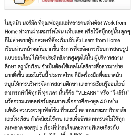
•
เกม
•
วิทยาศาสตร์
ในยุคนิว นอร์มัล ที่คุณพ่อคุณแม่หลายคนต่างต้อง Work from
•
SMEs
Home ทำงานผ่านสมาร์ทโฟน แท็บแลต หรือโน๊ตบุ๊กอยู่นั้น ลูกๆ
•
หุ้น
ก็ไม่ต่างจากผู้ปกครองที่ต้องเริ่มปรับตัว Learn from Home
•
อินโดจีน
เรียนผ่านหน้าจอกันมากขึ้น ซึ่งการที่จะจัดการเรียนการสอนรูป
•
กองทุนรวม
แบบออนไลน์ ให้เกิดประสิทธิภาพสูงสุดได้นั้น ผู้บริหารสถาน
•
Celeb Online
ศึกษา ครู นักเรียน จำเป็นต้องใช้เทคโนโลยีการสื่อสารมาช่วย
•
Factcheck
มากยิ่งขึ้น และในวันนี้ ประเทศไทย ก็มีเครื่องมือที่จะมาสนับ
•
ญี่ปุ่น
สนุนให้การบริหารจัดการสถานศึกษา และการเรียนรู้ออนไลน์
•
News1
สามารถทำได้ทุกที่ ทุกเวลา นั่นก็คือ “VLEARN” หรือ “วี-เลิร์น”
•
Gotomanager
นวัตกรรมแพลตฟอร์มคุณภาพเพื่อการศึกษายุค 4.0 อย่าง
แท้จริง ครบวงจรทุกฟังก์ชัน ที่ขณะนี้ หลากหลายมหาวิทยาลัย
และโรงเรียน กำลังนิยมใช้งาน และเพื่ออัพเดทเทรนด์ไม่ให้ทุก
คนพลาด ขอสรุป 5 เรื่องที่น่าสนใจและความพิเศษเกี่ยวกับ