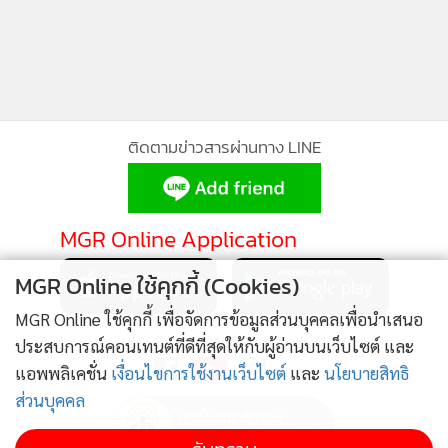
4. VLEARN ใช้งานอย่างไร
VLEARN เปิดให้ใช้งานผ่านแพลตฟอร์ม True VWORLD ทั้งใน
รูปแบบแอปพลิเคชัน และผ่านเว็บบราวเซอร์
ติดตามข่าวสารผ่านทาง LINE
www.truevirtualworld.com
โดยผู้ใช้งานสามารถเข้าไปเลือกแพลตฟอร์ม VLEARN ที่ต้องการ
MGR Online Application
ต่อด้วยเลือกประเภทบัญชีผู้ใช้งาน ซึ่งมีทั้งในรูปแบบสถานศึกษา
(Official Account) หรือส่วนตัว (Personal) โดยในรูปแบบบัญชี
MGR Online ใช้คุกกี้ (Cookies)
สถานศึกษานั้น หน่วยงานจะต้องส่งเอกสารประกอบสำหรับการ
MGR Online ใช้คุกกี้ เพื่อจัดการข้อมูลส่วนบุคคลเพื่อนำเสนอ
ลงทะเบียน เพื่อสร้างพื้นที่ใช้งาน ทั้งนี้ ก็เพื่อให้บัญชีของสถาบัน
ติดตาม MGR Online
ประสบการณ์คอนเทนต์ที่ดีที่สุดให้กับผู้อ่านบนเว็บไซต์ และ
นั้น ได้รับการรับรองอย่างเป็นทางการ สร้างความมั่นใจให้กับผู้ใช้
แอพพลิเคชั่น
เงื่อนไขการใช้งานเว็บไซต์
และ
นโยบายสิทธิ
งานเอง ซึ่งเมื่อลงทะเบียนเสร็จแล้ว ก็สามารถเชิญทีมงานเข้าร่วม
ส่วนบุคคล
แล้วเริ่มใช้งาน VLEARN กันได้เลย