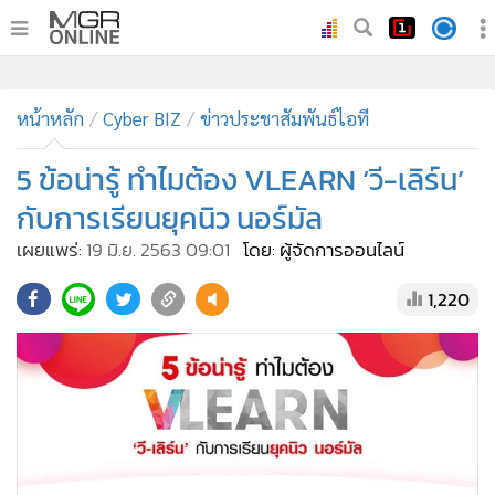
•
หน้าหลัก
•
หน้าหลัก
ทันเหตุการณ์
Cyber BIZ
ข่าวประชาสัมพันธ์ไอที
•
ภาคใต้
5 ข้อน่ารู้ ทำไมต้อง VLEARN ‘วี-เลิร์น’
•
ภูมิภาค
กับการเรียนยุคนิว นอร์มัล
•
Online Section
เผยแพร่:
19 มิ.ย. 2563 09:01
โดย: ผู้จัดการออนไลน์
•
บันเทิง
•
ผู้จัดการรายวัน
1,220
•
คอลัมนิสต์
•
ละคร
•
CbizReview
•
Cyber BIZ
•
ผู้จัดกวน