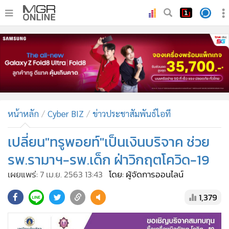
•
หน้าหลัก
•
ทันเหตุการณ์
•
ภาคใต้
•
ภูมิภาค
•
Online Section
หน้าหลัก
Cyber BIZ
ข่าวประชาสัมพันธ์ไอที
•
บันเทิง
•
ผู้จัดการรายวัน
เปลี่ยน"ทรูพอยท์"เป็นเงินบริจาค ช่วย
•
คอลัมนิสต์
รพ.รามาฯ-รพ.เด็ก ฝ่าวิกฤตโควิด-19
•
ละคร
เผยแพร่:
7 เม.ย. 2563 13:43
โดย: ผู้จัดการออนไลน์
•
CbizReview
1,379
•
Cyber BIZ
•
ผู้จัดกวน