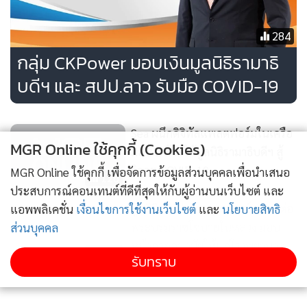
284
กลุ่ม CKPower มอบเงินมูลนิธิรามาธิ
บดีฯ และ สปป.ลาว รับมือ COVID-19
Sea ผนึกดิจิทัลแพลตฟอร์มในเครือ
MGR Online ใช้คุกกี้ (Cookies)
มอบ 2 ล้านให้มูลนิธิรามาธิบดีฯ สู้
วิกฤต COVID-19
MGR Online ใช้คุกกี้ เพื่อจัดการข้อมูลส่วนบุคคลเพื่อนำเสนอ
126
ประสบการณ์คอนเทนต์ที่ดีที่สุดให้กับผู้อ่านบนเว็บไซต์ และ
มูลนิธิราชประชานุเคราะห์ฯ สานต่อ
แอพพลิเคชั่น
เงื่อนไขการใช้งานเว็บไซต์
และ
นโยบายสิทธิ
พระบรมราชโชบายในหลวง มอบ
ส่วนบุคคล
หน้ากากอนามัยให้แก่โรงพยาบาล
179
รับทราบ
แสดงเพิ่มเติม
ต่างๆ เพื่อใช้รับมือ โควิด-19