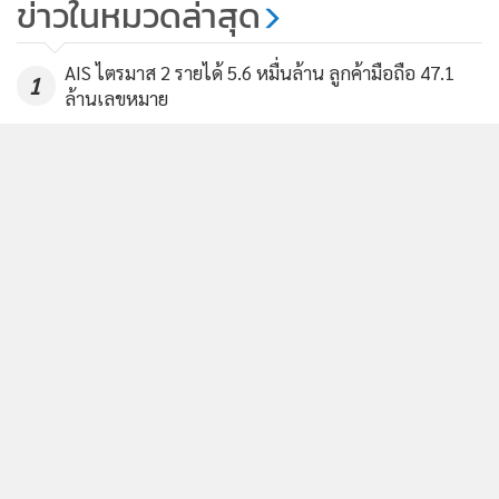
ข่าวในหมวดล่าสุด
AIS ไตรมาส 2 รายได้ 5.6 หมื่นล้าน ลูกค้ามือถือ 47.1
1
ล้านเลขหมาย
2
ถอดรหัสเบื้องหลังรางวัลนักลงทุนสัมพันธ์ของ ทรู
3
คอร์ปอเรชั่น สู่ความเชื่อมั่นจากตลาดทุน
4
ทรู คอร์ปอเรชั่น ไตรมาส 2/69 กำไรต่อเนื่อง 6 ไตรมาส
ข่าวอื่นในหมวด