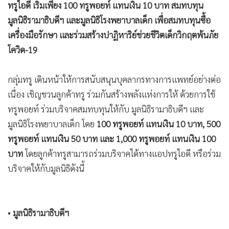
ทรูไอดี เริ่มเพียง 100 ทรูพอยท์ แทนเงิน 10 บาท สมทบทุน
•
เกม
มูลนิธิรามาธิบดีฯ และมูลนิธิโรงพยาบาลเด็ก เพื่อสมทบทุนซื้อ
•
วิทยาศาสตร์
เครื่องมือรักษา และร่วมสร้างปาฏิหาริย์ช่วยชีวิตเด็กวิกฤตพ้นภัย
•
SMEs
โควิด-19
•
หุ้น
•
อินโดจีน
กลุ่มทรู เดินหน้าให้การสนับสนุนบุคลากรทางการแพทย์อย่างต่อ
•
กองทุนรวม
เนื่อง เชิญชวนลูกค้าทรู ร่วมกันสร้างพลังแห่งการให้ ด้วยการใช้
•
Celeb Online
ทรูพอยท์ ร่วมบริจาคสมทบทุนให้กับ มูลนิธิรามาธิบดีฯ และ
•
Factcheck
มูลนิธิโรงพยาบาลเด็ก โดย
100 ทรูพอยท์ แทนเงิน 10 บาท, 500
•
ญี่ปุ่น
ทรูพอยท์ แทนเงิน 50 บาท และ 1,000 ทรูพอยท์ แทนเงิน 100
•
News1
บาท
โดยลูกค้าทรูสามารถร่วมบริจาคได้ทางแอปทรูไอดี หรือร่วม
•
Gotomanager
บริจาคให้กับมูลนิธิดังนี้
•
มูลนิธิรามาธิบดีฯ