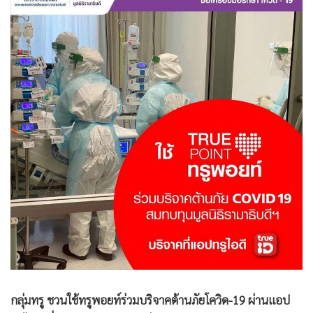
•
Good health & Well-being
•
Green Innovation & SD
•
Management & HR
•
MGR Live
•
Infographic
•
การเมือง
•
ท่องเที่ยว
•
กีฬา
•
ต่างประเทศ
•
Special Scoop
•
เศรษฐกิจ-ธุรกิจ
•
จีน
•
ชุมชน-คุณภาพชีวิต
•
อาชญากรรม
กลุ่มทรู ชวนใช้ทรูพอยท์ร่วมบริจาคต้านภัยโควิด-19 ผ่านแอป
•
Motoring