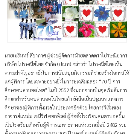
•
Good health & Well-being
•
Green Innovation & SD
•
Management & HR
•
MGR Live
•
Infographic
•
การเมือง
นายเมธินทร์ ลียากาศ ผู้ช่วยผู้จัดการฝ่ายตลาดตราไปรษณียากร
•
ท่องเที่ยว
บริษัท ไปรษณีย์ไทย จำกัด (ปณท) กล่าวว่า ไปรษณีย์ไทยเห็น
•
กีฬา
ความสำคัญอย่างยิ่งในการสนับสนุนกิจกรรมที่ช่วยสร้างโอกาสให้
•
ต่างประเทศ
แก่ผู้พิการ โดยเฉพาะอย่างยิ่งในวาระเฉลิมฉลอง “70 ปี การ
•
Special Scoop
ศึกษาคนตาบอดไทย” ในปี 2552 ซึ่งนอกจากเป็นจุดเริ่มต้นการ
•
เศรษฐกิจ-ธุรกิจ
ศึกษาสำหรับคนตาบอดในไทยแล้ว ยังถือเป็นปฐมบทแห่งการ
•
จีน
ศึกษาของผู้พิการทั้งมวลในประเทศอีกด้วย โดยการริเริ่มของ
•
ชุมชน-คุณภาพชีวิต
อาจารย์แหม่ม เจนีวีฟ คอลฟิลด์ ผู้ก่อตั้งโรงเรียนคนตาบอดขึ้น
•
อาชญากรรม
เป็นโรงเรียนสำหรับผู้พิการเฉพาะทางแห่งแรกเมื่อปี 2482 รวม
•
Motoring
ทั้งการเฉลิมฉลองวาระครบ 200 ปี หลุยส์ เบรลล์ ผู้คิดค้นอักษร