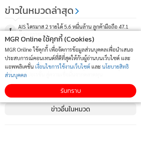
สินค้าที่ระลึกพระเจ้าพี่นางเธอฯ ขาย
ข่าวในหมวดล่าสุด
ดี - ปชช.เมืองตรังแห่ซื้อเก็บ
49
AIS ไตรมาส 2 รายได้ 5.6 หมื่นล้าน ลูกค้ามือถือ 47.1
1
ล้านเลขหมาย
MGR Online ใช้คุกกี้ (Cookies)
MGR Online ใช้คุกกี้ เพื่อจัดการข้อมูลส่วนบุคคลเพื่อนำเสนอ
2
ประสบการณ์คอนเทนต์ที่ดีที่สุดให้กับผู้อ่านบนเว็บไซต์ และ
แอพพลิเคชั่น
เงื่อนไขการใช้งานเว็บไซต์
และ
นโยบายสิทธิ
ถอดรหัสเบื้องหลังรางวัลนักลงทุนสัมพันธ์ของ ทรู
3
คอร์ปอเรชั่น สู่ความเชื่อมั่นจากตลาดทุน
ส่วนบุคคล
รับทราบ
4
ทรู คอร์ปอเรชั่น ไตรมาส 2/69 กำไรต่อเนื่อง 6 ไตรมาส
ข่าวอื่นในหมวด