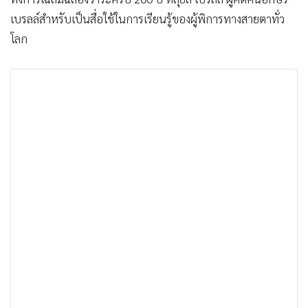
•
เกม
เบรลล์สำหรับเป็นสื่อใช้ในการเรียนรู้ของผู้พิการทางสายตาทั่ว
•
วิทยาศาสตร์
โลก
•
SMEs
•
หุ้น
•
อินโดจีน
•
กองทุนรวม
•
Celeb Online
•
Factcheck
•
ญี่ปุ่น
•
News1
•
Gotomanager