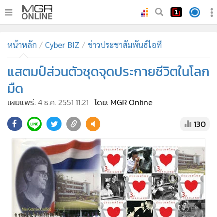
•
หน้าหลัก
หน้าหลัก
Cyber BIZ
ข่าวประชาสัมพันธ์ไอที
•
ทันเหตุการณ์
•
แสตมป์ส่วนตัวชุดจุดประกายชีวิตในโลก
ภาคใต้
•
ภูมิภาค
มืด
•
Online Section
เผยแพร่:
4 ธ.ค. 2551 11:21
โดย: MGR Online
•
บันเทิง
130
•
ผู้จัดการรายวัน
•
คอลัมนิสต์
•
ละคร
•
CbizReview
•
Cyber BIZ
•
ผู้จัดกวน