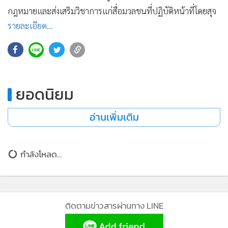
•
เกม
กฎหมายและส่งเสริมวิชาการแก่สื่อมวลชนที่ปฏิบัติหน้าที่โดยสุจ
•
วิทยาศาสตร์
รายละเอียด...
•
SMEs
173
•
หุ้น
•
อินโดจีน
•
กองทุนรวม
ยอดนิยม
•
Celeb Online
อ่านเพิ่มเติม
•
Factcheck
•
ญี่ปุ่น
•
News1
กำลังโหลด...
•
Gotomanager
ติดตามข่าวสารผ่านทาง LINE