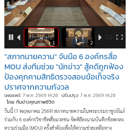
•
Good health & Well-being
•
Green Innovation & SD
•
Management & HR
•
MGR Live
•
Infographic
5
1
2
•
การเมือง
"สภาทนายความ" จับมือ 6 องค์กรสื่อ
•
ท่องเที่ยว
•
กีฬา
MOU ส่งทีมช่วย "นักข่าว" สู้คดีถูกฟ้อง
•
ต่างประเทศ
ป้องคุกคามสิทธิตรวจสอบข้อเท็จจริง
•
Special Scoop
ปราศจากความกังวล
•
เศรษฐกิจ-ธุรกิจ
เผยแพร่:
7 พ.ค. 2569 14:28
ปรับปรุง:
7 พ.ค. 2569 14:28
•
จีน
โดย: ทีมข่าวคุณภาพชีวิต
•
ชุมชน-คุณภาพชีวิต
วันนี้ (​7 พฤษภาคม 2569) สภาทนายความในพระบรมราชูปถัมภ์
•
อาชญากรรม
ร่วมกับ 6 องค์กรวิชาชีพสื่อมวลชน จัดพิธีลงนามบันทึกข้อตกลง
•
Motoring
ความร่วมมือ (MOU) ครั้งสำคัญเพื่อให้ความช่วยเหลือทาง