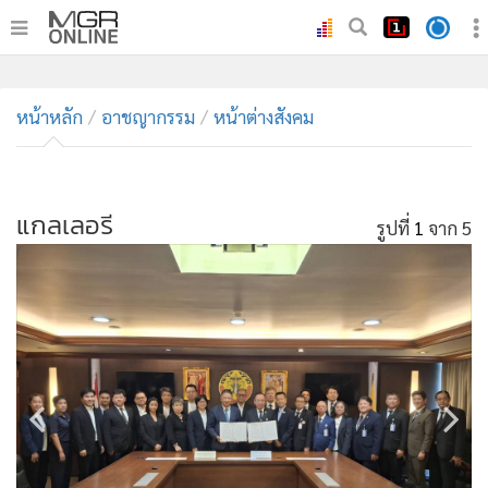
•
หน้าหลัก
•
หน้าหลัก
ทันเหตุการณ์
อาชญากรรม
หน้าต่างสังคม
•
ภาคใต้
•
ภูมิภาค
•
แกลเลอรี
Online Section
รูปที่
1
จาก 5
•
บันเทิง
•
ผู้จัดการรายวัน
•
คอลัมนิสต์
•
ละคร
•
CbizReview
•
Cyber BIZ
•
ผู้จัดกวน