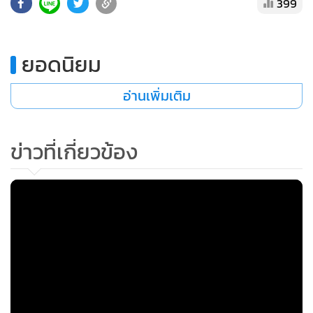
•
เกม
•
วิทยาศาสตร์
ยอดนิยม
•
SMEs
•
หุ้น
อ่านเพิ่มเติม
•
อินโดจีน
•
กองทุนรวม
ข่าวที่เกี่ยวข้อง
•
Celeb Online
•
Factcheck
•
ญี่ปุ่น
•
News1
•
Gotomanager