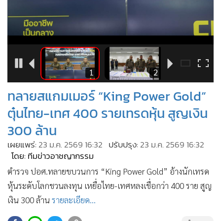
•
Good health & Well-being
•
Green Innovation & SD
•
Management & HR
7
1
2
•
MGR Live
•
Infographic
•
การเมือง
ทลายสแกมเมอร์ “King Power Gold”
•
ท่องเที่ยว
ตุ๋นไทย-เทศ 400 รายเทรดหุ้น สูญเงิน
•
กีฬา
300 ล้าน
•
ต่างประเทศ
เผยแพร่:
23 ม.ค. 2569 16:32
ปรับปรุง:
23 ม.ค. 2569 16:32
•
Special Scoop
โดย: ทีมข่าวอาชญากรรม
•
เศรษฐกิจ-ธุรกิจ
ตำรวจ ปอศ.ทลายขบวนการ “King Power Gold” อ้างนักเทรด
•
จีน
หุ้นระดับโลกชวนลงทุน เหยื่อไทย-เทศหลงเชื่อกว่า 400 ราย สูญ
•
ชุมชน-คุณภาพชีวิต
เงิน 300 ล้าน
รายละเอียด...
•
อาชญากรรม
•
Motoring
399