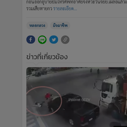
ก่อนออกอุบายยืมโทรศัพท์อาศัยจังหวะวินจยย.เผลอแล้วเ
•
อินโดจีน
รวมเสียหายกว
รายละเอียด...
•
กองทุนรวม
•
Celeb Online
หลอกลวง
มิจฉาชีพ
•
Factcheck
•
ญี่ปุ่น
•
News1
•
Gotomanager
ข่าวที่เกี่ยวข้อง