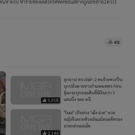
ดินหายไป ซ้ำร้ายหลังเคสโทรศัพท์ซ่อนสลากถูกเลขท้าย2ตัวไว้
412
อุกอาจ! ตร.เร่งล่า 2 คนร้ายควงปืน
บุกปล้นยายชาวกำแพงเพชร ก่อน
อุ้มกระปุกออมสินที่มีเงินกว่า 3
แสนบึ่ง จยย.หนี
1,018
"โนเล่" เป็นห่วง "เผิง ฉ่วย" หวด
หญิงจีนหายตัวหลังแฉโดนอดีตรอง
นายกล่วงละเมิด
2,144