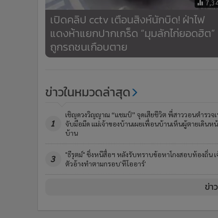
7,3
เปิดคลิป cctv เตือนสิงห์นักบิด! ฝ่าไฟ
แดงห้าแยกปากเกร็ด “มุมลักไก่ยอดฮิต”
ถูกรถชนเกือบตาย
ข่าวในหมวดล่าสุด
เชิญดวงวิญญาณ “แชมป์” จุดเสียชีวิต พี่สาววอนตำรวจเร
1
จับมือมีด แม่เจ้าของบ้านเผยเพื่อนบ้านเห็นผู้ตายเดินหน
บ้าน
"ธีรุตม์" ชิ่งหนีสื่อฯ หลังรับทราบข้อหาโกงสอบท้องถิ่น เจ
3
ตัวอ้างทำตามกรอบ'ทีโออาร์'
ข่า