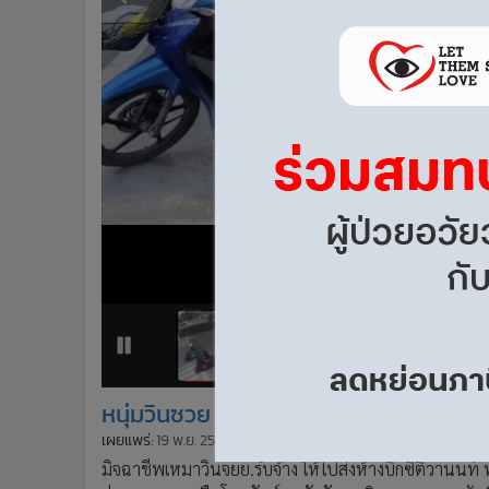
•
Management & HR
•
MGR Live
•
Infographic
•
การเมือง
•
ท่องเที่ยว
•
กีฬา
•
ต่างประเทศ
•
Special Scoop
•
เศรษฐกิจ-ธุรกิจ
•
จีน
•
ชุมชน-คุณภาพชีวิต
•
อาชญากรรม
•
Motoring
1
2
•
เกม
หนุ่มวินซวย 3 เด้ง ผู้โดยสารหลอกยืมเงิ
•
วิทยาศาสตร์
เผยแพร่:
19 พ.ย. 2564 06:35
ปรับปรุง:
19 พ.ย. 2564 06:35
โดย
•
SMEs
มิจฉาชีพเหมาวินจยย.รับจ้าง ให้ไปส่งห้างบิ๊กซีติวานน
•
หุ้น