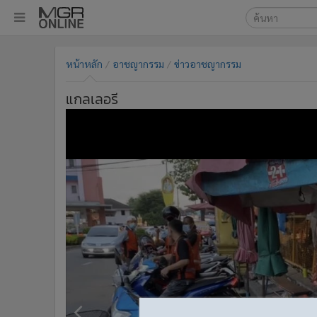
เลือกเครื่องมือท
•
หน้าหลัก
หน้าหลัก
อาชญากรรม
ข่าวอาชญากรรม
ค้นหา
•
ทันเหตุการณ์
Google
•
ภาคใต้
แกลเลอรี
•
ภูมิภาค
MGR Onl
•
Online Section
ค้นหาขั
•
บันเทิง
•
ผู้จัดการรายวัน
•
คอลัมนิสต์
•
ละคร
•
CbizReview
•
Cyber BIZ
•
ผู้จัดกวน
•
Good health & Well-being
•
Green Innovation & SD