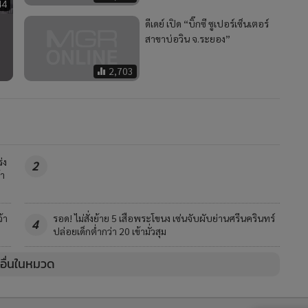
44
ดีเดย์ เปิด “บิ๊กซี ซูเปอร์เซ็นเตอร์
สาขาบ่อวิน จ.ระยอง”
2,703
่ง
2
้า
้า
รอด! ไม่สั่งย้าย 5 เสือพระโขนง เซ่นจับผับย่านศรีนครินทร์
4
ปล่อยเด็กต่ำกว่า 20 เข้ามั่วสุม
วอื่นในหมวด