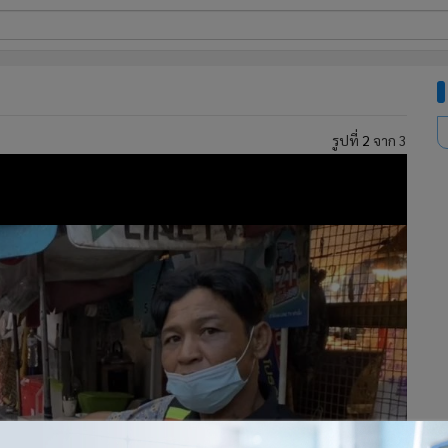
ี่ใช้
รูปที่
2
จาก 3
ine
้นสูง