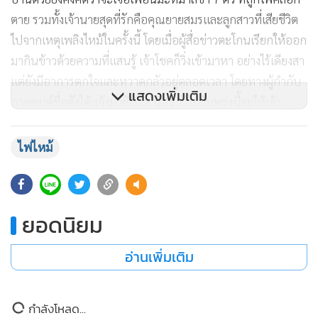
ตาย รวมทั้งเจ้านายสุดที่รักคือคุณยายสมรและลูกสาวที่เสียชีวิต
ไปจากเหตุเพลิงไหม้ในครั้งนี้ โดยเมื่อผู้สื่อข่าวตะโกนเรียกให้ออก
มากินข้าวด้วยความที่แสนรู้ เจ้าโชคก็วิ่งเข้ามาหา อย่างไร้เดียงสา
แต่ยังมีอาการตกใจและหวาดกลัวอยู่ตลอดเวลา โดยทางผู้กำกับ
แสดงเพิ่มเติม
ภาพยนต์ชื่อดังได้แจ้งมายังน.ส.นิอร ว่าในวันพรุ่งนี้จะให้เจ้า
หน้าที่อาสามาพาตัวเจ้าโชคไปตรวจรักษาสุขภาพที่โรงพยาบาล
สัตว์ศรีนครินทร์ หากมีสุขภาพร่างกายที่แข็งแรงไม่มีอะไรที่น่า
ไฟไหม้
เป็นห่วงก็จะหาบ้านให้กับเจ้าโชคต่อไป
ยอดนิยม
อ่านเพิ่มเติม
กำลังโหลด...