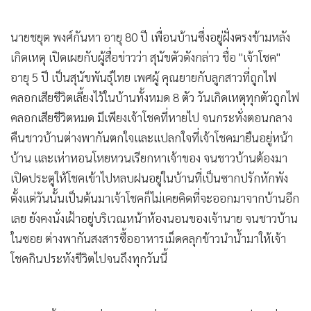
นายชยุต พงศ์กันหา อายุ 80 ปี เพื่อนบ้านซึ่งอยู่ฝั่งตรงข้ามหลัง
เกิดเหตุ เปิดเผยกับผู้สื่อข่าวว่า สุนัขตัวดังกล่าว ชื่อ "เจ้าโชค"
อายุ 5 ปี เป็นสุนัขพันธุ์ไทย เพศผู้ คุณยายกับลูกสาวที่ถูกไฟ
คลอกเสียชีวิตเลี้ยงไว้ในบ้านทั้งหมด 8 ตัว วันเกิดเหตุทุกตัวถูกไฟ
คลอกเสียชีวิตหมด มีเพียงเจ้าโชคที่หายไป จนกระทั่งตอนกลาง
คืนชาวบ้านต่างพากันตกใจและแปลกใจที่เจ้าโชคมายืนอยู่หน้า
บ้าน และเห่าหอนโหยหวนเรียกหาเจ้าของ จนชาวบ้านต้องมา
เปิดประตูให้โชคเข้าไปหลบฝนอยู่ในบ้านที่เป็นซากปรักหักพัง
ตั้งแต่วันนั้นเป็นต้นมาเจ้าโชคก็ไม่เคยคิดที่จะออกมาจากบ้านอีก
เลย ยังคงนั่งเฝ้าอยู่บริเวณหน้าห้องนอนของเจ้านาย จนชาวบ้าน
ในซอย ต่างพากันสงสารซื้ออาหารเม็ดคลุกข้าวนำน้ำมาให้เจ้า
โชคกินประทังชีวิตไปจนถึงทุกวันนี้