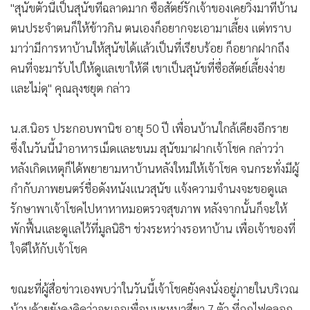
"สุนัขตัวนี้เป็นสุนัขที่ฉลาดมาก ซื่อสัตย์รักเจ้าของเคยวิ่งมาที่บ้าน
ตนประจำตนก็ให้ข้าวกิน ตนเองก็อยากจะเอามาเลี้ยง แต่ทราบ
มาว่ามีการหาบ้านให้สุนัขได้แล้วเป็นที่เรียบร้อย ก็อยากฝากถึง
คนที่จะมารับไปให้ดูแลเขาให้ดี เขาเป็นสุนัขที่ซื่อสัตย์เลี้ยงง่าย
และไม่ดุ" คุณลุงชยุต กล่าว
น.ส.นิอร ประกอบพานิช อายุ 50 ปี เพื่อนบ้านใกล้เคียงอีกราย
ซึ่งในวันนี้นำอาหารเม็ดและขนม สุนัขมาฝากเจ้าโชค กล่าวว่า
หลังเกิดเหตุก็ได้พยายามหาบ้านหลังใหม่ให้เจ้าโชค จนกระทั่งมีผู้
กำกับภาพยนตร์ชื่อดังหนังแนวสุนัข แจ้งความจำนงจะขอดูแล
รักษาพาเจ้าโชคไปหาหาหมอตรวจสุขภาพ หลังจากนั้นก็จะให้
พักฟื้นและดูแลไว้ที่มูลนิธิฯ ช่วงระหว่างรอหาบ้าน เพื่อเจ้าของที่
ใจดีให้กับเจ้าโชค
ขณะที่ผู้สื่อข่าวเองพบว่าในวันนี้เจ้าโชคยังคงนั่งอยู่ภายในบริเวณ
บ้านด้วยยังคงคิดว่าจะเจอเพื่อนมะหมาสี่ขา 7 ตัว ที่ถูกไฟคลอก