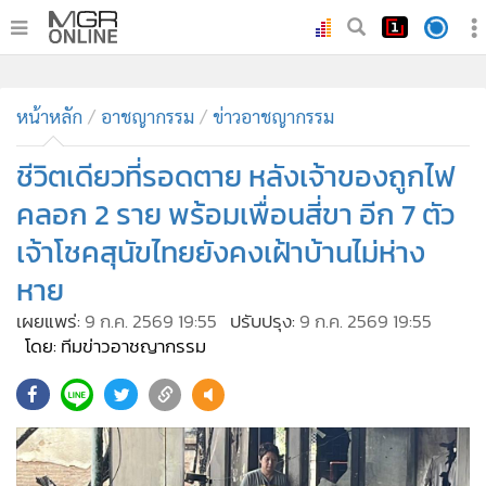
•
หน้าหลัก
•
หน้าหลัก
ทันเหตุการณ์
อาชญากรรม
ข่าวอาชญากรรม
•
ภาคใต้
ชีวิตเดียวที่รอดตาย หลังเจ้าของถูกไฟ
•
ภูมิภาค
คลอก 2 ราย พร้อมเพื่อนสี่ขา อีก 7 ตัว
•
Online Section
เจ้าโชคสุนัขไทยยังคงเฝ้าบ้านไม่ห่าง
•
บันเทิง
หาย
•
ผู้จัดการรายวัน
•
คอลัมนิสต์
เผยแพร่:
9 ก.ค. 2569 19:55
ปรับปรุง:
9 ก.ค. 2569 19:55
โดย: ทีมข่าวอาชญากรรม
•
ละคร
•
CbizReview
•
Cyber BIZ
•
ผู้จัดกวน