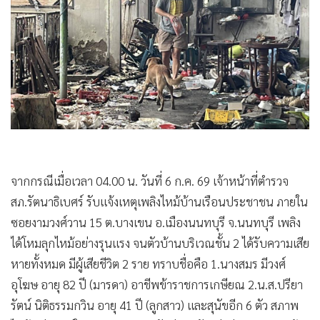
•
Good health & Well-being
•
Green Innovation & SD
•
Management & HR
•
MGR Live
•
Infographic
•
การเมือง
•
ท่องเที่ยว
•
กีฬา
•
ต่างประเทศ
จากกรณีเมื่อเวลา 04.00 น. วันที่ 6 ก.ค. 69 เจ้าหน้าที่ตำรวจ
•
Special Scoop
สภ.รัตนาธิเบศร์ รับแจ้งเหตุเพลิงไหม้บ้านเรือนประชาชน ภายใน
•
เศรษฐกิจ-ธุรกิจ
ซอยงามวงศ์วาน 15 ต.บางเขน อ.เมืองนนทบุรี จ.นนทบุรี เพลิง
ได้โหมลุกไหม้อย่างรุนแรง จนตัวบ้านบริเวณชั้น 2 ได้รับความเสีย
•
จีน
หายทั้งหมด มีผู้เสียชีวิต 2 ราย ทราบชื่อคือ 1.นางสมร มีวงศ์
•
ชุมชน-คุณภาพชีวิต
อุโฆษ อายุ 82 ปี (มารดา) อาชีพข้าราชการเกษียณ 2.น.ส.ปรียา
•
อาชญากรรม
รัตน์ นิติธรรมกวิน อายุ 41 ปี (ลูกสาว) และสุนัขอีก 6 ตัว สภาพ
•
Motoring