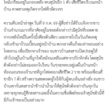
ไหม้เกรียมอยู่ในกองเพลิง พบสุนัขอีก 1 ตัว เสียชีวิตบริเวณหน้า
•
เกม
บ้าน คาดสาเหตุเกิดจากไฟฟ้าลัดวงจร
•
วิทยาศาสตร์
•
SMEs
ความคืบหน้าล่าสุด วันที่ 9 ก.ค. 69 ผู้สื่อข่าวได้รับแจ้งจากชาว
•
หุ้น
บ้านจำนวนมากที่อาศัยอยู่ในซอยดังกล่าวว่ามีสุนัขที่รอดตาย
•
อินโดจีน
จากเพลิงไหม้ในครั้งนี้เพียงตัวเดียว และหายไปในวันเกิดเหตุ
•
กองทุนรวม
กลับเข้ามาป้วนเปี้ยนอยู่หน้าบ้าน ตกกลางคืนก็จะเห่าหอนอย่าง
•
Celeb Online
โหยหวน เพื่อเรียกหาเจ้าของ จนชาวบ้านสงสารเปิดประตูให้
•
Factcheck
เข้าไปอยู่ในบ้านที่ถูกไฟไหม้จนเหลือแต่ซากปรักหักพัง โดยสุนัข
•
ญี่ปุ่น
ตัวดังกล่าวไม่ยอมออกไปไหน วันๆจะหลบอยู่แต่ในบ้านหน้า
•
News1
ห้องนอนของเจ้านายที่ถูกไฟคลอกเสียชีวิต 2 ราย พร้อมเพื่อนสี่
•
Gotomanager
ขาอีก 7 ตัว สร้างความสลดหดหู่ใจให้กับผู้พบเห็นอย่างยิ่ง จนชาว
บ้านพากันสงสารนำข้าวนำน้ำมาให้สุนัขตัวดังกล่าวกินทุกวัน
เพราะทุกคนรู้สึกสงสารและอึ้งในความซื่อสัตย์ของเจ้าสุนัขตัวนี้ที่
มีกับเจ้าของเป็นอย่างมาก