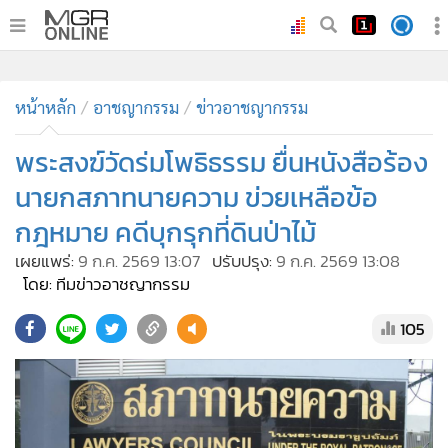
•
หน้าหลัก
หน้าหลัก
อาชญากรรม
ข่าวอาชญากรรม
•
ทันเหตุการณ์
•
พระสงฆ์วัดร่มโพธิธรรม ยื่นหนังสือร้อง
ภาคใต้
•
ภูมิภาค
นายกสภาทนายความ ข่วยเหลือข้อ
•
Online Section
กฎหมาย คดีบุกรุกที่ดินป่าไม้
•
บันเทิง
เผยแพร่:
9 ก.ค. 2569 13:07
ปรับปรุง:
9 ก.ค. 2569 13:08
•
ผู้จัดการรายวัน
โดย: ทีมข่าวอาชญากรรม
•
คอลัมนิสต์
105
•
ละคร
•
CbizReview
•
Cyber BIZ
•
ผู้จัดกวน