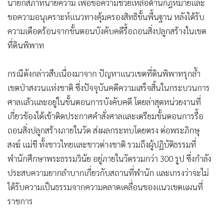
•
เกม
ขอความอนุเคราะห์แนวทางคุ้มครองสิทธิขั้นพื้นฐาน หลังได้รับ
•
วิทยาศาสตร์
ความเดือดร้อนจากขั้นตอนบังคับคดีรื้อถอนสิ่งปลูกสร้างในเขต
ที่ดินพิพาท
•
SMEs
•
หุ้น
กรณีดังกล่าวสืบเนื่องมาจาก ปัญหาแนวเขตที่ดินพิพาทรุกล้ำ
•
อินโดจีน
เขตป่าสงวนแห่งชาติ ซึ่งปัจจุบันคดีความเสร็จสิ้นในกระบวนการ
•
กองทุนรวม
ศาลแล้วและอยู่ในขั้นตอนการบังคับคดี โดยล่าสุดหน่วยงานที่
•
Celeb Online
เกี่ยวข้องได้เข้าติดประกาศคำสั่งศาลและเตรียมขั้นตอนการรื้อ
•
Factcheck
ถอนสิ่งปลูกสร้างภายในวัด ส่งผลกระทบโดยตรง ต่อพระภิกษุ
•
ญี่ปุ่น
สงฆ์ แม่ชี ทั้งชาวไทยและชาวต่างชาติ รวมถึงผู้ปฏิบัติธรรมที่
•
News1
พำนักศึกษาพระธรรมวินัย อยู่ภายในวัดรวมกว่า 300 รูป ซึ่งกำลัง
•
Gotomanager
ประสบความยากลำบากเกี่ยวกับสถานที่พำนัก และเกรงว่าจะไม่
ได้รับความเป็นธรรมจากความคลาดเคลื่อนของแนวเขตแผนที่
ราชการ