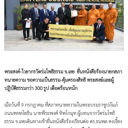
•
Good health & Well-being
•
Green Innovation & SD
•
Management & HR
•
MGR Live
•
Infographic
•
การเมือง
•
ท่องเที่ยว
•
กีฬา
พระสงค์-ไวยากรวัดร่มโพธิธรรม จ.เลย ยื่นหนังสือร้องนายกสภา
•
ต่างประเทศ
ทนายความ ขอความเป็นธรรม-คุ้มครองสิทธิ พระสงฆ์และผู้
•
Special Scoop
ปฏิบัติธรรมกว่า 300 รูป เดือดร้อนหนัก
•
เศรษฐกิจ-ธุรกิจ
•
จีน
เมื่อวันที่ 9 กรกฎาคม ที่สภาทนายความในพระบรมราชูปถัมภ์
•
ชุมชน-คุณภาพชีวิต
ถนนพหลโยธิน นายพีระพงศ์ ทิพโกมุท ผู้แทนจากวัดร่มโพธิ
•
อาชญากรรม
ธรรม จ.เลยเดินทางเข้ายื่นหนังสือร้องเรียนต่อ ดร.ธนพล คงเจี้ยง
•
Motoring
นายกสภาทนายความ เพื่อขอความช่วยเหลือด้านกฎหมายและ