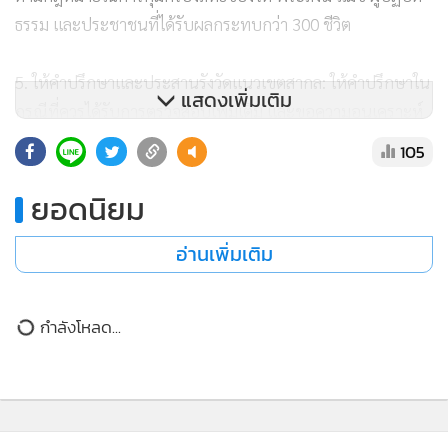
ธรรม และประชาชนที่ได้รับผลกระทบกว่า 300 ชีวิต
5. ให้คำปรึกษาและประสานรังวัดแนวเขตสากล: ให้คำปรึกษาใน
แสดงเพิ่มเติม
กรณีที่ควรได้รับการตรวจสอบเพิ่มเติม และขอความอนุเคราะห์
ช่วยประสานงานไปยัง กรมป่าไม้, กรมที่ดิน และ ส.ป.ก. ร่วม
105
กันลงพื้นที่รังวัดพิสูจน์แนวเขตด้วยระบบหมุดฐานพิกัดมาตรฐาน
ยอดนิยม
สากล (GNSS/UTM) เพื่อให้ได้ผลการรังวัดที่เป็นมาตรฐาน
เดียวกันและเป็นที่ยอมรับของทุกฝ่าย
อ่านเพิ่มเติม
ด้าน ดร.ธนพล กล่าวภายหลังรับหนังสือร้องเรียนว่า สภา
ทนายความในพระบรมราชูปถัมภ์ มีภารกิจหลักในการผดุงความ
กำลังโหลด...
ยุติธรรมและช่วยเหลือประชาชนทางกฎหมายโดยไม่มีค่าใช้จ่าย
สำหรับกรณีของวัดร่มโพธิธรรมที่มีพระสงฆ์และประชาชนเดือด
ร้อนเป็นจำนวนมาก ถือเป็นเรื่องที่ต้องให้ความสำคัญและตรวจ
สอบอย่างรอบคอบตามหลักนิติธรรม
ติดตามข่าวสารผ่านทาง LINE