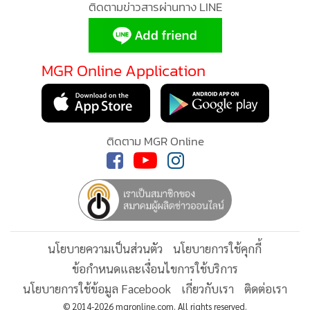
หลังจากนี้ สภาทนายความจะมอบหมายให้คณะทำงานและ
ทนายความผู้เชี่ยวชาญเร่งนำเอกสารหลักฐานทั้งหมด อาทิ
MGR Online Application
เอกสารการสร้างวัด, มติ ครม. ปี 2538 และ 2552, คำพิพากษา
ทั้ง 3 ศาล, เอกสารสิทธิ์ น.ส.3 และแผนที่รังวัดต่าง ๆ ไปศึกษา
MGR Online ใช้คุกกี้ (Cookies)
อย่างละเอียด เพื่อพิจารณาข้อกฎหมายและประสานงานกับ
MGR Online ใช้คุกกี้ เพื่อจัดการข้อมูลส่วนบุคคลเพื่อนำเสนอ
หน่วยงานของรัฐที่เกี่ยวข้อง ในการตรวจสอบข้อเท็จจริง เพื่อให้
ประสบการณ์คอนเทนต์ที่ดีที่สุดให้กับผู้อ่านบนเว็บไซต์ และ
ติดตาม MGR Online
เกิดความถูกต้อง โปร่งใส และให้ความเป็นธรรมแก่ทุกฝ่ายตาม
แอพพลิเคชั่น
เงื่อนไขการใช้งานเว็บไซต์
และ
นโยบายสิทธิ
กรอบอำนาจหน้าที่ตามกฎหมายต่อไป
ส่วนบุคคล
รับทราบ
นโยบายความเป็นส่วนตัว
นโยบายการใช้คุกกี้
ข้อกำหนดและเงื่อนไขการใช้บริการ
นโยบายการใช้ข้อมูล Facebook
เกี่ยวกับเรา
ติดต่อเรา
© 2014-2026 mgronline.com. All rights reserved.