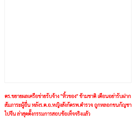
•
เกม
•
วิทยาศาสตร์
•
SMEs
•
หุ้น
•
อินโดจีน
•
กองทุนรวม
•
Celeb Online
•
Factcheck
•
ญี่ปุ่น
•
News1
ตร.ขยายผลเครือข่ายรับจ้าง "หิ้วของ" ข้ามชาติ เตือนอย่ารับฝาก
•
Gotomanager
สัมภาระผู้อื่น หลังร.ต.อ.หญิงสังกัดรพ.ตำรวจ ถูกหลอกขนกัญชา
ไปจีน ล่าสุดตั้งกรรมการสอบข้อเท็จจริงแล้ว