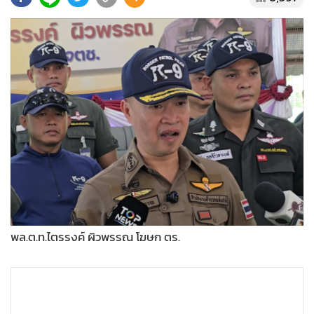
•
Good health & Well-being
•
Green Innovation & SD
•
Management & HR
•
MGR Live
•
Infographic
•
การเมือง
•
ท่องเที่ยว
•
กีฬา
•
ต่างประเทศ
•
Special Scoop
•
เศรษฐกิจ-ธุรกิจ
พล.ต.ท.ไตรรงค์ ผิวพรรณ โฆษก ตร.
•
จีน
•
ชุมชน-คุณภาพชีวิต
•
อาชญากรรม
•
Motoring