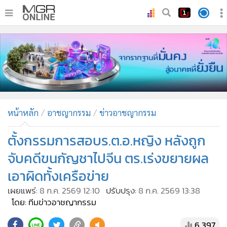
•
หน้าหลัก
•
ทันเหตุการณ์
•
ภาคใต้
•
ภูมิภาค
•
Online Section
หน้าหลัก
อาชญากรรม
ข่าวอาชญากรรม
•
บันเทิง
•
ผู้จัดการรายวัน
ตั้งกรรมการสอบร.ต.อ.หญิง หลังถูก
•
คอลัมนิสต์
จับคดีขนกัญชาไปจีน ตร.เร่งขยายผล
•
ละคร
เอาผิดทั้งเครือข่าย
•
CbizReview
เผยแพร่:
8 ก.ค. 2569 12:10
ปรับปรุง:
8 ก.ค. 2569 13:38
•
Cyber BIZ
โดย: ทีมข่าวอาชญากรรม
•
ผู้จัดกวน
6,397