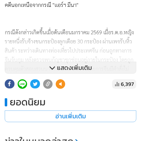
คดีนอกเหนือจากกรณี "แอร์ฯ มีนา"
กรณีดังกล่าวเกิดขึ้นเมื่อต้นเดือนมกราคม 2569 เมื่อร.ต.อ.หญิง
รายหนึ่งรับจ้างขนกระป๋องลูกเดือย 30 กระป๋อง ผ่านเพจรับหิ้ว
สินค้า ระหว่างเดินทางท่องเที่ยวไปประเทศจีน ก่อนถูกทางการ
จีนจับกุม หลังตรวจพบกัญชาซุกซ่อนอยู่ภายในกระป๋อง โดยถูก
แสดงเพิ่มเติม
ควบคุมตัวสอบสวนนานกว่า 2 เดือน ก่อนอัยการจีนมีคำสั่งไม่
ฟ้อง เนื่องจากพบหลักฐานว่าตกเป็นเหยื่อของขบวนการรับจ้าง
6,397
หิ้วสินค้า และไม่ทราบว่ามีกัญชาซุกซ่อนอยู่ในสิ่งของที่รับฝาก
ก่อนถูกส่งตัวกลับประเทศไทยเมื่อเดือนมีนาคมที่ผ่านมา
ยอดนิยม
พล.ต.ท.ไตรรงค์ เปิดเผยว่า ขณะนี้กองบัญชาการตำรวจปราบ
อ่านเพิ่มเติม
ปรามยาเสพติด (บช.ปส.) และหน่วยงานต้นสังกัดของตำรวจ
หญิง อยู่ระหว่างตรวจสอบข้อเท็จจริงและขยายผลไปยังผู้