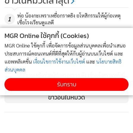
ข่าวในหมวดล่าสุด
เกี่ยวข้อง พร้อมย้ำว่าคดีลักษณะนี้สะท้อนให้เห็นว่าขบวนการค้า
ยาเสพติดได้ปรับเปลี่ยนรูปแบบ โดยใช้โซเชียลมีเดียหรือเพจรับ
พ่อ น้องกะเพราเหยื่อกราดยิง อโหสิกรรมให้ผู้ก่อเหตุ
หิ้วสินค้าเป็นช่องทางว่าจ้างบุคคลที่ไม่รู้จักให้ลักลอบขนสิ่งของ
1
เชื่อโรงเรียนดูแลดี
ผิดกฎหมาย
MGR Online ใช้คุกกี้ (Cookies)
2
โฆษก ตร. เตือนประชาชนไม่ควรรับฝากหรือรับจ้างขนสิ่งของ
MGR Online ใช้คุกกี้ เพื่อจัดการข้อมูลส่วนบุคคลเพื่อนำเสนอ
ของผู้อื่นไปต่างประเทศ แม้จะได้รับค่าจ้างเพียงเล็กน้อย เพราะ
ประสบการณ์คอนเทนต์ที่ดีที่สุดให้กับผู้อ่านบนเว็บไซต์ และ
บรรยากาศรับศพน้องเฟย์เหยื่อนร.ม.3 ประกอบพิธี
3
บำเพ็ญกุศลวัดลาดปลาดุก
อาจตกเป็นเครื่องมือของเครือข่ายอาชญากรรม และต้องรับโทษ
แอพพลิเคชั่น
เงื่อนไขการใช้งานเว็บไซต์
และ
นโยบายสิทธิ
ตามกฎหมายของประเทศปลายทาง
ส่วนบุคคล
ประธานเครือข่ายผู้ปกครองฯ รร.ดัง เข้าแจ้งความหลังมี
4
แชทหลุดนักเรียน ม.ปลาย วางแผนก่อเหตุสลดซ้ำ
รับทราบ
ส่วนความคืบหน้าการสอบสวนว่าตำรวจหญิงทราบหรือไม่ว่ามียา
เสพติดซุกซ่อนอยู่ในสัมภาระนั้น พล.ต.ท.ไตรรงค์ ระบุว่า ยังเร็ว
ข่าวอื่นในหมวด
เกินไปที่จะสรุป ต้องรอผลการสืบสวนเชิงลึกจากหน่วยงานที่
เกี่ยวข้อง ขณะที่ในส่วนของสำนักงานตำรวจแห่งชาติ หน่วยงาน
ต้นสังกัดได้ตั้งคณะกรรมการสอบข้อเท็จจริงทางวินัยแล้ว หาก
พบว่ามีความผิด จะดำเนินการทั้งทางวินัยและอาญาอย่างเด็ด