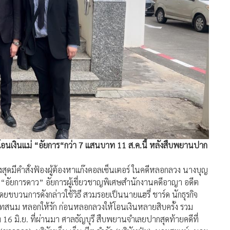
อกโอนเงินแม่ “อัยการ“กว่า 7 แสนบาท 11 ส.ค.นี้ หลังสืบพยานปาก
รสูงสุดมีคำสั่งฟ้องผู้ต้องหาแก๊งคอลเซ็นเตอร์ ในคดีหลอกลวง นางบุญ
 “อัยการดาว” อัยการผู้เชี่ยวชาญพิเศษสำนักงานคดีอาญา อดีต
ยขบวนการดังกล่าวใช้วิธี สวมรอยเป็นนายแฮรี่ ชาร์ด นักธุรกิจ
ิทสนม หลอกให้รัก ก่อนหลอกลวงให้โอนเงินหลายสิบครั้ง รวม
 16 มิ.ย. ที่ผ่านมา ศาลธัญบุรี สืบพยานจำเลยปากสุดท้ายคดีที่