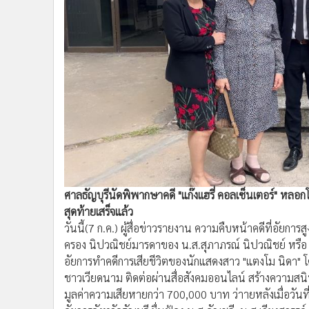
•
Management & HR
•
MGR Live
•
Infographic
•
การเมือง
•
ท่องเที่ยว
•
กีฬา
•
ต่างประเทศ
•
Special Scoop
•
เศรษฐกิจ-ธุรกิจ
•
จีน
•
ชุมชน-คุณภาพชีวิต
ศาลธัญบุรีนัดพิพากษาคดี "แก๊งเเฮรี่ คอลเซ็นเตอร์" หล
•
อาชญากรรม
สุดท้ายเสร็จแล้ว
•
Motoring
วันนี้(7 ก.ค.) ผู้สื่อข่าวรายงาน ความคืบหน้าคดีที่อัยกา
ครอง นิปวณิชย์มารดาของ น.ส.สุภาภรณ์ นิปวณิชย์ หรือ
•
เกม
อัยการทำคดีการเสียชีวิตของนักแสดงสาว "แตงโม นิดา" โด
•
วิทยาศาสตร์
ชาวเวียดนาม ติดต่อผ่านสื่อสังคมออนไลน์ สร้างความสน
•
SMEs
มูลค่าความเสียหายกว่า 700,000 บาท ว่าายหลังเมื่อวันที่
•
หุ้น