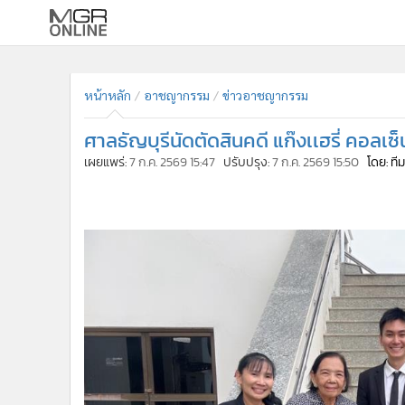
•
หน้าหลัก
•
ทันเหตุการณ์
หน้าหลัก
อาชญากรรม
ข่าวอาชญากรรม
•
ภาคใต้
ศาลธัญบุรีนัดตัดสินคดี แก๊งเเฮรี่ คอลเซ็
•
ภูมิภาค
เผยแพร่:
7 ก.ค. 2569 15:47
ปรับปรุง:
7 ก.ค. 2569 15:50
โดย: ท
•
Online Section
•
บันเทิง
•
ผู้จัดการรายวัน
•
คอลัมนิสต์
•
ละคร
•
CbizReview
•
Cyber BIZ
•
ผู้จัดกวน
•
Good health & Well-being
•
Green Innovation & SD