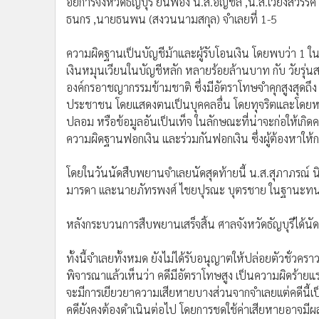
อัยการจังหวัดธัญบุรี ยื่นฟ้อง น.ส.อัญชลี ,น.ส.เวียงสวรรค
•
อินโดจีน
ธนกร ,นายธนพน (สงวนนามสกุล) จำเลยที่ 1-5
•
กองทุนรวม
•
Celeb Online
ความผิดฐานเป็นบัญชีม้าและผู้รับโอนเงิน โดยพบว่า 1 ในจ
•
Factcheck
เงินหมุนเวียนในบัญชีหลัก หลายร้อยล้านบาท กับ วัยรุ่น
องค์กรอาชญากรรมข้ามชาติ ซึ่งมีอัตราโทษจำคุกสูงสุดถึง 15
•
ญี่ปุ่น
ประชาชน โดยแสดงตนเป็นบุคคลอื่น โดยทุจริตและโดยหลอก
•
News1
ปลอม หรือข้อมูลอันเป็นเท็จ ในลักษณะที่น่าจะก่อให้เก
•
Gotomanager
ความผิดฐานฟอกเงิน และร่วมกันฟอกเงิน ซึ่งผู้ต้องหาให้
โดยในวันนัดสืบพยานจำเลยนัดสุดท้ายนี้ น.ส.สุภาภรณ์ 
มารดา เเละนายภัทรพงศ์ ไชยปุรณะ บุตรชาย ในฐานะทนาย
หลังกระบวนการสืบพยานเสร็จสิ้น ศาลจังหวัดธัญบุรีได้นั
ทั้งนี้จำเลยทั้งหมด ยังไม่ได้รับอนุญาตให้ปล่อยตัวชั่ว
พิจารณาแล้วเห็นว่า คดีมีอัตราโทษสูง เป็นความผิดร้ายแ
จะมีการเยียวยาความเสียหายบางส่วนจากจำเลยเเต่คดีนี
คดียังคงต้องดำเนินต่อไป โดยการชดใช้ค่าเสียหายอาจมี