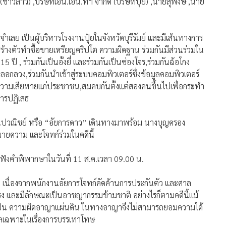
์ (ชาวลาว) ,บริษัทเอ็น.เอ็น.ทีฯ จำกัด (บริษัทปุ๋ย) ,นายสุพงษ์ ,นาย
ำเลย เป็นผู้บริหารโรงงานปุ๋ยในจังหวัดบุรีรัมย์ และมีเส้นทางการ
สร้างตัวทำซื้อขายเหรียญคริปโต ความผิดฐาน ร่วมกันมีส่วนร่วมใน
 ปี , ร่วมกันเป็นอั้งยี่ และร่วมกันเป็นซ่องโจร,ร่วมกันฉ้อโกง
ลวง,ร่วมกันนำเข้าสู่ระบบคอมพิวเตอร์ซึ่งข้อมูลคอมพิวเตอร์
ิดความเสียหายแก่ประชาชน,สมคบกันตั้งแต่สองคนขึ้นไปเพื่อกระทำ
การปฏิเสธ
นิปวณิชย์ หรือ “อัยการดาว” เดินทางมาพร้อม นางบุญครอง
ความ เเละโจทก์ร่วมในคดีนี้
ดฟังคำพิพากษาในวันที่ 11 ส.ค.เวลา 09.00 น.
คราว เนื่องจากพนักงานอัยการโจทก์คัดค้านการประกันตัว และศาล
รง และมีลักษณะเป็นอาชญากรรมข้ามชาติ อย่างไรก็ตามคดีนี้เเม้
้เป็น ความผิดอาญาแผ่นดิน ในทางอาญาจึงไม่สามารถยอมความได้
ผลเฉพาะในเรื่องการบรรเทาโทษ