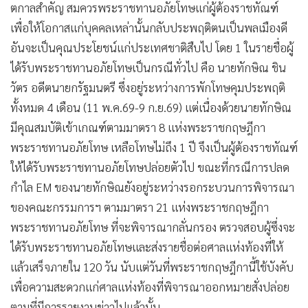
ตกาลสำคัญ สมควรพระราชทานอภัยโทษแก่ผู้ต้องราชทัณฑ์
•
เกม
เพื่อให้โอกาสแก่บุคคลเหล่านั้นกลับประพฤติตนเป็นพลเมืองดี
•
วิทยาศาสตร์
อันจะเป็นคุณประโยชน์แก่ประเทศชาติสืบไป โดย 1 ในรายชื่อผู้
•
SMEs
ได้รับพระราชทานอภัยโทษเป็นกรณีทั่วไป คือ นายทักษิณ ชิน
•
หุ้น
วัตร อดีตนายกรัฐมนตรี ซึ่งอยู่ระหว่างการพักโทษคุมประพฤติ
•
อินโดจีน
ทั้งหมด 4 เดือน (11 พ.ค.69-9 ก.ย.69) แต่เนื่องด้วยนายทักษิณ
•
กองทุนรวม
มีคุณสมบัติเข้าเกณฑ์ตามมาตรา 8 แห่งพระราชกฤษฎีกา
•
Celeb Online
พระราชทานอภัยโทษ เหลือโทษไม่ถึง 1 ปี จึงเป็นผู้ต้องราชทัณฑ์
•
Factcheck
ให้ได้รับพระราชทานอภัยโทษปล่อยตัวไป ขณะที่กรณีการปลด
•
ญี่ปุ่น
กำไล EM ของนายทักษิณยังอยู่ระหว่างรอกระบวนการพิจารณา
•
News1
ของคณะกรรมการฯ ตามมาตรา 21 แห่งพระราชกฤษฎีกา
•
Gotomanager
พระราชทานอภัยโทษ ที่จะพิจารณากลั่นกรอง ตรวจสอบผู้ซึ่งจะ
ได้รับพระราชทานอภัยโทษและส่งรายชื่อต่อศาลแห่งท้องที่ให้
แล้วเสร็จภายใน 120 วัน นับแต่วันที่พระราชกฤษฎีกานี้ใช้บังคับ
เพื่อความสะดวกแก่ศาลแห่งท้องที่พิจารณาออกหมายสั่งปล่อย
ตามที่มีการรายงานข่าวไปแล้วนั้น