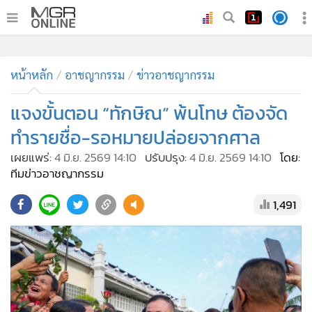
•
หน้าหลัก
•
หน้าหลัก
ทันเหตุการณ์
อาชญากรรม
ข่าวอาชญากรรม
•
ภาคใต้
แจงขั้นตอน “ทักษิณ” พ้นโทษ ต้องจัด
•
ภูมิภาค
ทำรายชื่อ-รอหมายปล่อยจากศาล
•
Online Section
เผยแพร่:
4 มิ.ย. 2569 14:10
ปรับปรุง:
4 มิ.ย. 2569 14:10
โดย:
•
บันเทิง
ทีมข่าวอาชญากรรม
•
ผู้จัดการรายวัน
1,491
•
คอลัมนิสต์
•
ละคร
•
CbizReview
•
Cyber BIZ
•
ผู้จัดกวน