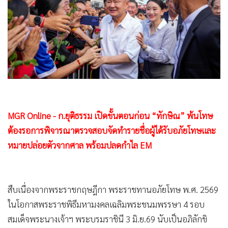
•
Good health & Well-being
•
Green Innovation & SD
•
Management & HR
•
MGR Live
•
Infographic
•
การเมือง
•
ท่องเที่ยว
•
กีฬา
MGR Online - ก.ยุติธรรม เปิดขั้นตอนก่อน “ทักษิณ” พ้นโทษ
•
ต่างประเทศ
ต้องรอการพิจารณาตรวจสอบจัดทำรายชื่อผู้ได้รับอภัยโทษและ
•
Special Scoop
หมายปล่อยตัวจากศาล พร้อมปลดกำไล EM
•
เศรษฐกิจ-ธุรกิจ
•
จีน
สืบเนื่องจากพระราชกฤษฎีกา พระราชทานอภัยโทษ พ.ศ. 2569
•
ชุมชน-คุณภาพชีวิต
ในโอกาสพระราชพิธีมหามงคลเฉลิมพระชนมพรรษา 4 รอบ
•
อาชญากรรม
สมเด็จพระนางเจ้าฯ พระบรมราชินี 3 มิ.ย.69 นับเป็นอภิลักขิ
•
Motoring