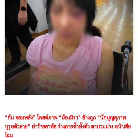
•
Good health & Well-being
•
Green Innovation & SD
•
Management & HR
•
MGR Live
•
Infographic
•
การเมือง
•
ท่องเที่ยว
•
กีฬา
•
ต่างประเทศ
•
Special Scoop
•
เศรษฐกิจ-ธุรกิจ
•
จีน
•
ชุมชน-คุณภาพชีวิต
“กัน จอมพลัง” โพสต์ภาพ “น้องมิรา” อ้างถูก “นักบุญสุภาพ
•
อาชญากรรม
บุรุษตัวลาย” ทำร้ายสาหัส ร่างกายช้ำทั้งตัว ตาบวมม่วง หน้าเสีย
•
Motoring
โฉม