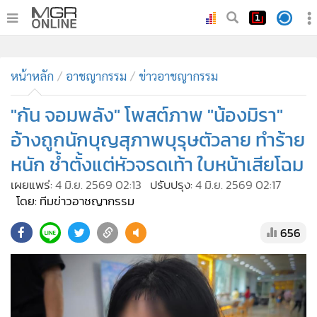
•
หน้าหลัก
•
หน้าหลัก
ทันเหตุการณ์
อาชญากรรม
ข่าวอาชญากรรม
•
ภาคใต้
"กัน จอมพลัง" โพสต์ภาพ "น้องมิรา"
•
ภูมิภาค
อ้างถูกนักบุญสุภาพบุรุษตัวลาย ทำร้าย
•
Online Section
หนัก ช้ำตั้งแต่หัวจรดเท้า ใบหน้าเสียโฉม
•
บันเทิง
เผยแพร่:
4 มิ.ย. 2569 02:13
ปรับปรุง:
4 มิ.ย. 2569 02:17
•
ผู้จัดการรายวัน
โดย: ทีมข่าวอาชญากรรม
•
คอลัมนิสต์
•
ละคร
656
•
CbizReview
•
Cyber BIZ
•
ผู้จัดกวน