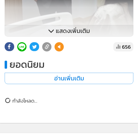
แสดงเพิ่มเติม
656
ยอดนิยม
อ่านเพิ่มเติม
สำหรับ น้องมิรา MC ชื่อดัง หรือ น.ส.มิรา ดุรงคชยานุรักษ์ เคย
กำลังโหลด...
เป็นที่พูดถึงอย่างมากเมื่อช่วงเดือนกุมภาพันธ์ ที่ผ่านมา หลังเกิด
เหตุ นายสัมฤทธิ์ ริมเถื่อน หรือ เสือ ดุสิต พร้อมกับพวกอีก 2 นาย
รุมทำร้ายร่างกายนายธนพล เวคะวากยานนท์ อายุ 55 ปี จน
กระดูกซี่โครงหัก 12 ซี่ อาการสาหัส อ้างคู่กรณีจับก้นน้องมิรา