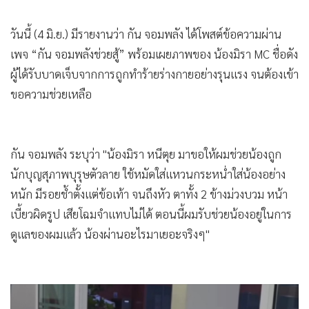
•
เกม
•
วิทยาศาสตร์
วันนี้ (4 มิ.ย.) มีรายงานว่า กัน จอมพลัง ได้โพสต์ข้อความผ่าน
เพจ “กัน จอมพลังช่วยสู้” พร้อมเผยภาพของ น้องมิรา MC ชื่อดัง
•
SMEs
ผู้ได้รับบาดเจ็บจากการถูกทำร้ายร่างกายอย่างรุนแรง จนต้องเข้า
•
หุ้น
ขอความช่วยเหลือ
•
อินโดจีน
•
กองทุนรวม
•
Celeb Online
กัน จอมพลัง ระบุว่า "น้องมิรา หนีตุย มาขอให้ผมช่วยน้องถูก
•
Factcheck
นักบุญสุภาพบุรุษตัวลาย ใช้หมัดใส่แหวนกระหน่ำใส่น้องอย่าง
•
ญี่ปุ่น
หนัก มีรอยช้ำตั้งแต่ข้อเท้า จนถึงหัว ตาทั้ง 2 ข้างม่วงบวม หน้า
•
News1
เบี้ยวผิดรูป เสียโฉมจำแทบไม่ได้ ตอนนี้ผมรับช่วยน้องอยู่ในการ
•
Gotomanager
ดูแลของผมแล้ว น้องผ่านอะไรมาเยอะจริงๆ"