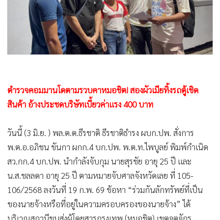
•
Good health & Well-being
•
Green Innovation & SD
•
Management & HR
•
MGR Live
•
Infographic
•
การเมือง
ตำรวจคอมมานโดตามรวบคาหมอชิต!
สองผัวเมียทิ้งรถตู้เชิด
•
ท่องเที่ยว
สินค้า อ้างประชดบริษัทเบี้ยวค่าแรง 400 บาท
•
กีฬา
•
ต่างประเทศ
วันนี้ (3 มิ.ย. ) พล.ต.ต.ธีรชาติ ธีรชาติธำรง ผบก.ปพ. สั่งการ
•
Special Scoop
พ.ต.อ.อภิชน ขันกา ผกก.4 บก.ปพ. พ.ต.ท.ไพบูลย์ พิมพ์กำเนิด
•
เศรษฐกิจ-ธุรกิจ
สว.กก.4 บก.ปพ. นำกำลังจับกุม นายสุรชัย อายุ 25 ปี และ
•
จีน
น.ส.ชลลดา อายุ 25 ปี ตามหมายจับศาลจังหวัดเลย ที่ 105-
106/2568 ลงวันที่ 19 ก.พ. 69 ข้อหา “ร่วมกันลักทรัพย์ที่เป็น
•
ชุมชน-คุณภาพชีวิต
ของนายจ้างหรือที่อยู่ในความครอบครองของนายจ้าง” ได้
•
อาชญากรรม
บริเวณสถานีขนส่งผู้โดยสารกรุงเทพ (หมอชิต) เขตจตุจักร
•
Motoring