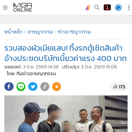
•
หน้าหลัก
หน้าหลัก
อาชญากรรม
ข่าวอาชญากรรม
•
ทันเหตุการณ์
•
รวบสองผัวเมียแสบ! ทิ้งรถตู้เชิดสินค้า
ภาคใต้
•
ภูมิภาค
อ้างประชดบริษัทเบี้ยวค่าแรง 400 บาท
•
Online Section
เผยแพร่:
3 มิ.ย. 2569 14:38
ปรับปรุง:
3 มิ.ย. 2569 15:06
•
บันเทิง
โดย: ทีมข่าวอาชญากรรม
•
ผู้จัดการรายวัน
173
•
คอลัมนิสต์
•
ละคร
•
CbizReview
•
Cyber BIZ
•
ผู้จัดกวน