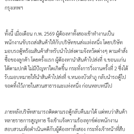
กรุงเทพฯ
•
เกม
•
วิทยาศาสตร์
•
SMEs
ทั้งนี้ เมื่อเดือน ก.พ. 2569 ผู้ต้องหาทั้งสองเข้าทำงานเป็น
•
หุ้น
พนักงานขับรถส่งสินค้าให้กับบริษัทขนส่งแห่งหนึ่ง โดยบริษัท
•
อินโดจีน
มอบรถตู้พร้อมสินค้าสำหรับนำไปส่งตามจังหวัดต่างๆ ตามคำสั่ง
•
กองทุนรวม
ซื้อของลูกค้า โดยครั้งแรก ผู้ต้องหานำสินค้าไปส่งที่ จ.ขอนแก่น
•
Celeb Online
ได้ตามปกติ ไม่มีปัญหาใดเกิดขึ้น กระทั่งการวิ่งงานครั้งที่ 2 ซึ่งได้
•
Factcheck
รับมอบหมายให้นำสินค้าไปส่งที่ จ.หนองบัวลำภู กลับนำรถตู้ไป
•
ญี่ปุ่น
จอดทิ้งไว้ภายในสวนสาธารณะแห่งหนึ่ง ก่อนหลบหนีไป
•
News1
•
Gotomanager
ภายหลังบริษัทสามารถติดตามรถตู้กลับคืนมาได้ แต่พบว่าสินค้า
หลายรายการสูญหาย จึงเข้าแจ้งความร้องทุกข์ต่อพนักงาน
สอบสวนเพื่อดำเนินคดีกับผู้ต้องหาทั้งสอง กระทั่งเจ้าหน้าที่สืบ
ทราบว่าทั้งสองหลบหนีมากบดานในพื้นที่กรุงเทพฯ และกำลัง