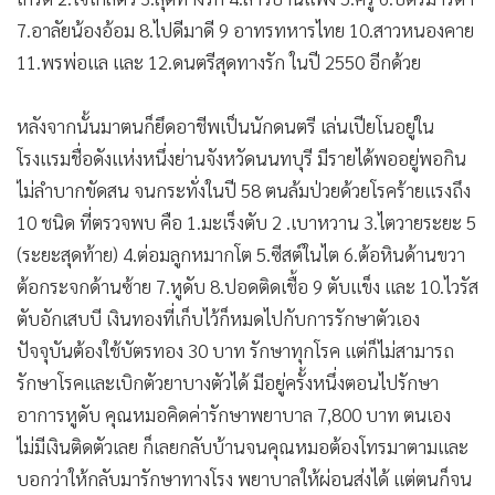
7.อาลัยน้องอ้อม 8.ไปดีมาดี 9 อาทรทหารไทย 10.สาวหนองคาย
11.พรพ่อแล และ 12.ดนตรีสุดทางรัก ในปี 2550 อีกด้วย
หลังจากนั้นมาตนก็ยึดอาชีพเป็นนักดนตรี เล่นเปียโนอยู่ใน
โรงแรมชื่อดังแห่งหนึ่งย่านจังหวัดนนทบุรี มีรายได้พออยู่พอกิน
ไม่ลำบากขัดสน จนกระทั่งในปี 58 ตนล้มป่วยด้วยโรคร้ายแรงถึง
10 ชนิด ที่ตรวจพบ คือ 1.มะเร็งตับ 2 .เบาหวาน 3.ไตวายระยะ 5
(ระยะสุดท้าย) 4.ต่อมลูกหมากโต 5.ซีสต์ในไต 6.ต้อหินด้านขวา
ต้อกระจกด้านซ้าย 7.หูดับ 8.ปอดติดเชื้อ 9 ตับแข็ง และ 10.ไวรัส
ตับอักเสบบี เงินทองที่เก็บไว้ก็หมดไปกับการรักษาตัวเอง
ปัจจุบันต้องใช้บัตรทอง 30 บาท รักษาทุกโรค แต่ก็ไม่สามารถ
รักษาโรคและเบิกตัวยาบางตัวได้ มีอยู่ครั้งหนึ่งตอนไปรักษา
อาการหูดับ คุณหมอคิดค่ารักษาพยาบาล 7,800 บาท ตนเอง
ไม่มีเงินติดตัวเลย ก็เลยกลับบ้านจนคุณหมอต้องโทรมาตามและ
บอกว่าให้กลับมารักษาทางโรง พยาบาลให้ผ่อนส่งได้ แต่ตนก็จน
ปัญญาเพราะไม่มีเงินเลย ตอนนั้นก็ต้องปล่อย เลยตามเลยไป