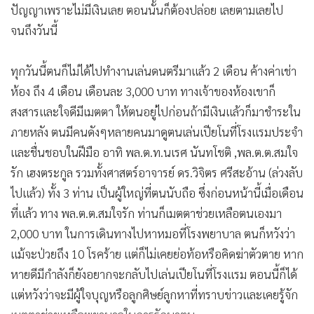
จนถึงวันนี้
ทุกวันนี้ตนก็ไม่ได้ไปทำงานเล่นดนตรีมาแล้ว 2 เดือน ค้างค่าเช่า
ห้อง ถึง 4 เดือน เดือนละ 3,000 บาท ทางเจ้าของห้องเขาก็
สงสารและใจดีมีเมตตา ให้ตนอยู่ไปก่อนถ้ามีเงินแล้วก็มาชำระใน
ภายหลัง ตนมีคนดังๆหลายคนมาดูตนเล่นเปียโนที่โรงแรมประจำ
และชื่นชอบในฝีมือ อาทิ พล.ต.ท.นเรศ นันทโชติ ,พล.ต.ต.สมใจ
รัก เฮงตระกูล รวมทั้งศาสตร์อาจารย์ ดร.วิจิตร ศรีสะอ้าน (ล่วงลับ
ไปแล้ว) ทั้ง 3 ท่าน เป็นผู้ใหญ่ที่ตนนับถือ ซึ่งก่อนหน้านี้เมื่อเดือน
ที่แล้ว ทาง พล.ต.ต.สมใจรัก ท่านก็เมตตาช่วยเหลือตนเองมา
2,000 บาท ในการเดินทางไปหาหมอที่โรงพยาบาล ตนก็หวังว่า
แม้จะป่วยถึง 10 โรคร้าย แต่ก็ไม่เคยย่อท้อหรือคิดฆ่าตัวตาย หาก
หายดีมีกำลังก็ยังอยากจะกลับไปเล่นเปียโนที่โรงแรม ตอนนี้ก็ได้
แต่หวังว่าจะมีผู้ใจบุญหรือลูกศิษย์ลูกหาที่ทราบข่าวและเคยรู้จัก
เมตตาช่วยเหลือพยาบาลในการรักษาตน