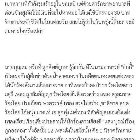
•
เกม
ค่อนข้างสูงจึงไม่มีเงินที่จะไปหาหมอ ได้แต่ใช้บัตรทอง 30 บาท
•
วิทยาศาสตร์
รักษาประทังชีวิตไปในแต่ละวัน และไม่รู้ว่าในวันพรุ่งนี้ตื่นมาจะมี
•
SMEs
ลมหายใจหรือเปล่า
•
หุ้น
•
อินโดจีน
•
กองทุนรวม
นายบุญถม หรือที่ ลูกศิษย์ลูกหารู้จักกัน ดีในนามอาจารย์ "ลักกี้"
•
Celeb Online
เปิดเผยกับผู้สื่อข่าวด้วยน้ำตาคลอว่า ในอดีตตนเองเคยแต่งเพลง
•
Factcheck
ให้นักร้องดังมาแล้วหลายราย อาทิเพลงป๋าคะป๋าขา ร้องโดยดาว
•
ญี่ปุ่น
มยุรี เพลง ถูกลืมสัญญา ร้องโดย สันติ ดวงสว่าง เพลง ครูสมชาย
•
News1
ร้องโดย ประภัสสร พรสวรรค์ เพลง สวยไม่สร่าง ,ชาติชาย ตชด
•
Gotomanager
ร้องโดย ไอ้หนุ่มมาดเท่ เอ ลูกทุ่งไมค์ทอง ที่สำคัญตนเองยังแต่ง
เพลงเรียบเรียงเสียงประสานให้นักร้องสาวเสียงดี "แตง บูรณ์เรือง
ภูกองทอง" ทั้งอัลบั้ม 12 เพลงดังในสมัยนั้น คือ 1.นิราศรักเกาะ
เกร็ด 2.ใจใกล้ตัว 3.สุดทางรัก 4.สาวบ้านแพง 5.ครู 6.บิดรมารดา