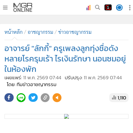
•
หน้าหลัก
หน้าหลัก
อาชญากรรม
ข่าวอาชญากรรม
•
ทันเหตุการณ์
•
อาจารย์ "ลักกี้" ครูเพลงลูกทุ่งชื่อดัง
ภาคใต้
•
ภูมิภาค
หลายโรครุมเร้า ไรเงินรักษา นอนซมอยู่
•
Online Section
ในห้องพัก
•
บันเทิง
เผยแพร่:
11 พ.ค. 2569 07:44
ปรับปรุง:
11 พ.ค. 2569 07:44
•
ผู้จัดการรายวัน
โดย: ทีมข่าวอาชญากรรม
•
คอลัมนิสต์
1,110
•
ละคร
•
CbizReview
•
Cyber BIZ
•
ผู้จัดกวน