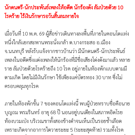
•
Good health & Well-being
นักดนตรี-นักประพันธ์เพลงให้อดีต นักร้องดัง ล้มป่วยด้วย 10
•
Green Innovation & SD
โรคร้าย ไร้เงินรักษารอวันสิ้นลมหายใจ
•
Management & HR
•
MGR Live
เมื่อวันที่ 10 พ.ค. 69 ผู้สื่อข่าวเดินทางลงพื้นที่ภายในคอนโดแห่ง
•
Infographic
หนึ่งใกล้แยกสะพานพระนั่งเกล้า ต.บางกระสอ อ.เมือง
จ.นนทบุรี หลังรับแจ้งจากชาวบ้านว่า มีนักดนตรี-นักประพันธ์
•
การเมือง
เพลงในอดีตซึ่งแต่งเพลงให้นักร้องที่มีชื่อเสียงโด่งดังมาแล้ว หลาย
•
ท่องเที่ยว
ราย ล้มป่วยด้วยโรคร้ายถึง 10 โรค อยู่ภายในห้องพักแบบตามมี
•
กีฬา
ตามเกิด โดยไม่มีเงินรักษา ใช้เพียงแค่บัตรทอง 30 บาท ซึ่งไม่
•
ต่างประเทศ
ครอบคลุมทุกโรค
•
Special Scoop
•
เศรษฐกิจ-ธุรกิจ
ภายในห้องพักชั้น 7 ของคอนโดแห่งนี้ พบผู้ป่วยทราบชื่อคือนาย
•
จีน
บุญถม พรมรินทร์ อายุ 68 ปี นอนอยู่บนเตียงในสภาพอิดโรย
•
ชุมชน-คุณภาพชีวิต
ท้องบวมเป่ง บริเวณขาทั้งสองข้างดำจนเห็นเป็นรอยช้ำเลือด
•
อาชญากรรม
เพราะเกิดจากอาการไตวายระยะ 5 (ระยะสุดท้าย) รวมทั้งโรค
•
Motoring
เบาหวานที่กำลังรุมเร้าอยู่ในขณะนี้ แต่ด้วยค่ารักษาพยาบาลที่