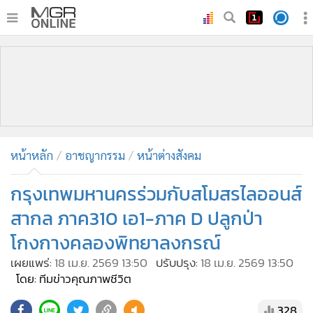
•
หน้าหลัก
•
ทันเหตุการณ์
•
ภาคใต้
•
ภูมิภาค
•
Online Section
หน้าหลัก
อาชญากรรม
หน้าต่างสังคม
•
บันเทิง
•
ผู้จัดการรายวัน
กรุงเทพมหานครร่วมกับสโมสรไลออนส์
•
คอลัมนิสต์
สากล ภาค310 เอ1-ภาค D ปลูกป่า
•
ละคร
โกงกางคลองพิทยาลงกรณ์
•
CbizReview
เผยแพร่:
18 เม.ย. 2569 13:50
ปรับปรุง:
18 เม.ย. 2569 13:50
•
Cyber BIZ
โดย: ทีมข่าวคุณภาพชีวิต
•
ผู้จัดกวน
328