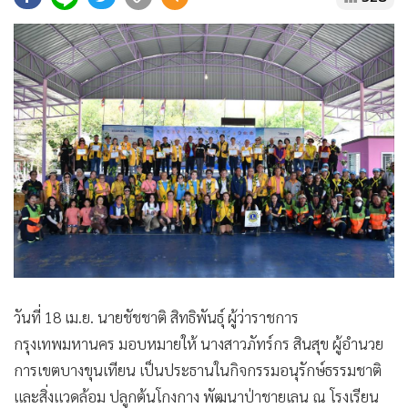
•
Good health & Well-being
•
Green Innovation & SD
•
Management & HR
•
MGR Live
•
Infographic
•
การเมือง
•
ท่องเที่ยว
•
กีฬา
•
ต่างประเทศ
•
Special Scoop
•
เศรษฐกิจ-ธุรกิจ
•
จีน
วันที่ 18 เม.ย. นายชัชชาติ สิทธิพันธุ์ ผู้ว่าราชการ
•
ชุมชน-คุณภาพชีวิต
กรุงเทพมหานคร มอบหมายให้ นางสาวภัทร์กร สินสุข ผู้อำนวย
•
อาชญากรรม
การเขตบางขุนเทียน เป็นประธานในกิจกรรมอนุรักษ์ธรรมชาติ
•
Motoring
และสิ่งแวดล้อม ปลูกต้นโกงกาง พัฒนาป่าชายเลน ณ โรงเรียน