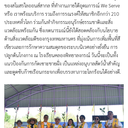
ไลออน เขมภณ ฉัตรวิทยา ประธานจัดกิจกรรมอนุรักษ์ธรรมชาติ
และสิ่งแวดล้อม สโมสรไลออนส์สากล ภาค310 เอ1 กล่าวว่า
วัตถุประสงค์ของการจัดกิจกรรมก็เพื่อเป็นการรณรงค์อนุรักษ์
ธรรมชาติและสิ่งแวดล้อม ตามนโยบายไลออนส์สากล และยัง
เป็นการช่วยฟื้นฟูธรรมชาติ ลดภาวะโลกร้อนและการกัดเซาะ
ของชายฝั่งจากน้ำทะเล อีกทั้งก่อให้เกิดความผูกพัน ความร่วม
มือร่วมใจกันของสมาชิก เกิดพลังความสามัคคีในการช่วยเหลือ
ธรรมชาติและสิ่งแวดล้อม ให้เกิดความสมดุลในระบบนิเวศอย่าง
ยั่งยืนต่อไป