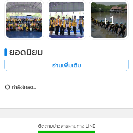
ด้านสิ่งแวดล้อมดีของกรุงเทพมหานคร ที่มุ่งเน้นการเพิ่มพื้นที่สี
+1
เขียวและการรักษาความสมดุลของระบบนิเวศอย่างยั่งยืน การ
ปลูกต้นโกงกาง ณ โรงเรียนคลองพิทยาลงกรณ์ วันนี้จะเป็นทั้ง
แนวป้องกันการกัดเซาะชายฝั่ง เป็นแหล่งอนุบาลสัตว์น้ำสำคัญ
และดูดซับก๊าซเรือนกระจกเพื่อบรรเทาภาวะโลกร้อนได้อย่างดี.
ยอดนิยม
อ่านเพิ่มเติม
ข่าวในหมวดล่าสุด
“ปธ.เทวาลัยฯ”ร้อง ผู้ว่า กฟภ.สอบข้อเท็จจริงปมรื้อถอน
1
MGR Online ใช้คุกกี้ (Cookies)
เสาไฟ-หม้อแปลง ตั้งข้อสังเกตขั้นตอนการขอยกเลิกการ
ใช้ไฟฟ้าไม่ชอบด้วยระเบียบ
MGR Online ใช้คุกกี้ เพื่อจัดการข้อมูลส่วนบุคคลเพื่อนำเสนอ
ประสบการณ์คอนเทนต์ที่ดีที่สุดให้กับผู้อ่านบนเว็บไซต์ และ