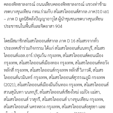
คลองพิทยาลงกรณ์ ถนนเลียบคลองพิทยาลงกรณ์ แขวงท่าข้าม
•
เกม
เขตบางขุนเทียน กทม.ร่วมกับ สโมสรไลออนส์สากล ภาค310 เอ1
•
วิทยาศาสตร์
– ภาค D มูลนิธิคลังปัญญาอาวุโส ผู้นำชุมชนเขตบางขุนเทียน
•
SMEs
ประชาชนในพื้นที่และจิตอาสา 904
•
หุ้น
•
อินโดจีน
โดยมีสมาชิกสโมสรไลออนส์สากล ภาค D 16 สโมสรจากทั่ว
•
กองทุนรวม
ประเทศเข้าร่วมกิจกรรม ได้แก่ สโมสรไลออนส์นนทบุรี, สโมสร
•
Celeb Online
ไลออนส์แอล.อาร์.ปทุมวัน กรุงเทพ, สโมสรไลออนส์ดอนเมือง
•
Factcheck
กรุงเทพ, สโมสรไลออนส์เมืองทอง กรุงเทพ, สโมสรไลออนส์หอวัง
•
ญี่ปุ่น
หลักสี่ กรุงเทพ, สโมสรไลออนส์กรุงเทพ หลักสี่ วิภาวดี, สโมสร
•
News1
ไลออนส์นวมินทร์ กรุงเทพ, สโมสรไลออนส์สุวรรณภูมิ กรงเทพ
•
Gotomanager
(2021), สโมสรไลออนส์เมืองมีนถิ่นทอง กรุงเทพ, สโมสรไลออนส์
สวนสุนันทา นนทบุรี, สโมสรไลออนส์เชียงใหม่ แม่ปิง แม่สา,
สโมสรไลออนส์ วาสุกรี, สโมสรไลออนส์ บางขุนเทียน กรุงเทพ,
สโมสรไลออนส์ นครหลวง กรุงเทพ, สโมสรไลออนส์อยุธยา และ