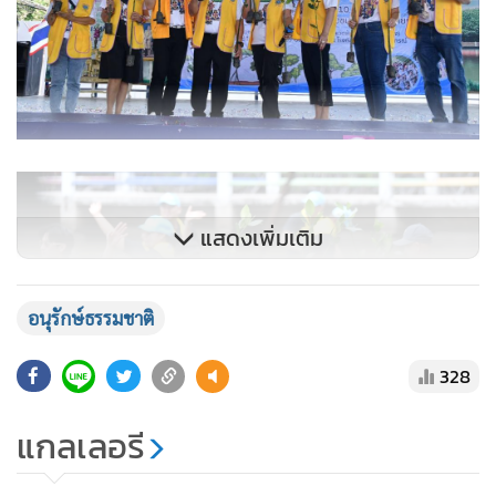
แสดงเพิ่มเติม
อนุรักษ์ธรรมชาติ
ด้าน นางสาวภัทร์กร สินสุข ผู้อำนวยการเขตบางขุนเทียน กล่าว
ว่า ยินดีเป็นอย่างยิ่งที่ได้มาร่วมกิจกรรมทำให้ทราบถึงความมุ่งมั่น
328
ของสโมสรไลออนส์สากล ที่ทำงานภายใต้อุดมการณ์ We Serve
หรือ เราพร้อมบริการ รวมถึงการรณรงค์ให้สมาชิกอีกกว่า 210
แกลเลอรี
ประเทศทั่วโลก ร่วมกันทำกิจกรรมอนุรักษ์ธรรมชาติและสิ่ง
แวดล้อมพร้อมกัน ซึ่งเจตนารมณ์นี้ยังได้สอดคล้องกับนโยบาย