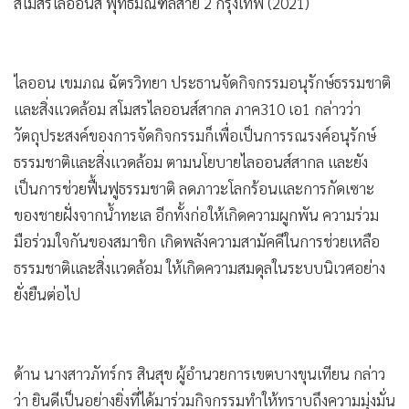
สโมสรไลออนส์ พุทธมณฑลสาย 2 กรุงเทพ (2021)