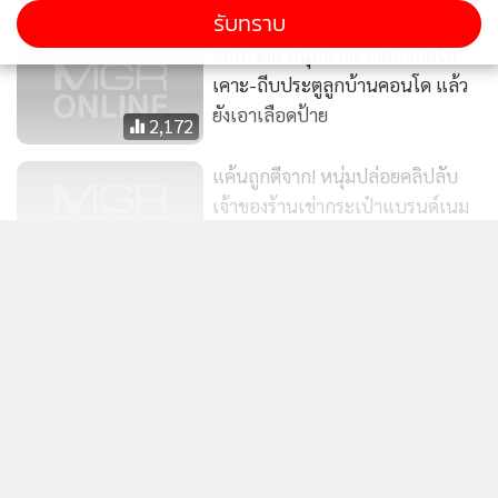
ในครั้งนี้.
รับทราบ
จ่อเอาผิด หนุ่มอาละวาดถือมีดไล่
เคาะ-ถีบประตูลูกบ้านคอนโด แล้ว
ยังเอาเลือดป้าย
2,172
แค้นถูกตีจาก! หนุ่มปล่อยคลิปลับ
เจ้าของร้านเช่ากระเป๋าแบรนด์เนม
โดนตำรวจตามรวบ
5,075
แสดงเพิ่มเติม
รองปลัดฯ กทม. นำ Big Cleaning
ตลาดห้วยขวาง เพื่อทางเท้าสัญจร
ข่าวในหมวดล่าสุด
สะดวกและปลอดภัย จราจรไม่ติดขัด
48
รวบผัวเมียสแกมเมอร์ หลอกเปิดร้านออนไลน์ โยง 601
1
คดี เสียหายกว่า 23 ล้าน
2