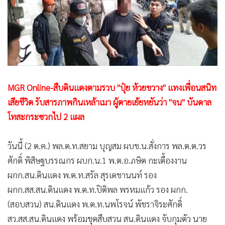
•
Good health & Well-being
•
Green Innovation & SD
•
Management & HR
•
MGR Live
•
Infographic
•
การเมือง
MGR Online-สืบดินแดงตามรวบ "ปุ๋ย ห้วยขวาง" แทงเพื่อนสนิท
•
ท่องเที่ยว
เสียชีวิต รับสารภาพกินเหล้าเมา ผู้ตายเย้ยหยันว่า "จน" บันดาล
•
กีฬา
โทสะกระซวกไป 2 แผล
•
ต่างประเทศ
•
Special Scoop
วันนี้ (2 ต.ค.) พล.ต.ท.สยาม บุญสม ผบช.น.สั่งการ พล.ต.ต.วร
•
เศรษฐกิจ-ธุรกิจ
ศักดิ์ พิสิษฐบรรณกร ผบก.น.1 พ.ต.อ.ภษิต กะเตื้องงาน
•
จีน
ผกก.สน.ดินแดง พ.ต.ท.สรัล สุรเดชานนท์ รอง
•
ชุมชน-คุณภาพชีวิต
ผกก.สส.สน.ดินแดง พ.ต.ท.ปิติพล พรหมแก้ว รอง ผกก.
•
อาชญากรรม
(สอบสวน) สน.ดินแดง พ.ต.ท.นพโรจน์ พัชราจิระศักดิ์
•
Motoring
สว.สส.สน.ดินแดง พร้อมชุดสืบสวน สน.ดินแดง จับกุมตัว นาย