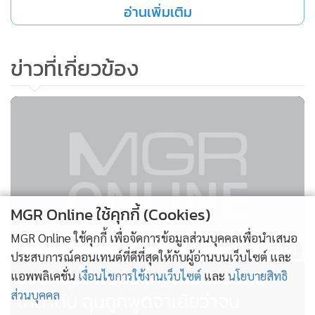
อ่านเพิ่มเติม
ดำเนินคดีตามกฎหมาย จนสามารถติตตามจับกุมตัว นาย
เอกสิทธิ์ ได้ภายในเวลาไม่กี่ชั่วโมงหลังเกิดเหตุ จากนั้นควบคุม
ตัวนำส่งพนักงานสอบสวน สน.ดินแดง ดำเนินคดีตามกฎหมาย
ข่าวที่เกี่ยวข้อง
จากการสอบสวน นายเอกสิทธิ์ ให้การว่า ตนเป็นผู้ก่อเหตุแทง
นายเสนีย์ จนเสียชีวิตจริง โดยในคืนเกิดเหตุตนกับผู้ตายซึ่งเป็น
เพื่อนกัน ได้ไปร่วมดื่มสุราด้วยกันจนเกิดอาการมึนเมา หลังจาก
นั้นตนได้มีปากเสียงกับผู้ตาย โดยผู้ตายพูดจาเย้ยหยันว่าตนเอง
มันจน จึงเกิดความบันดาลโทสะ ด้วยอารมณ์ชั่ววูบจึงใช้อาวุธมีด
แทงผู้ตายเข้าที่ลำตัว และหลบหนีออกจากที่เกิดเหตุไป จนมาถูก
MGR Online ใช้คุกกี้ (Cookies)
จับกุมได้ในที่สุด
MGR Online ใช้คุกกี้ เพื่อจัดการข้อมูลส่วนบุคคลเพื่อนำเสนอ
91
ประสบการณ์คอนเทนต์ที่ดีที่สุดให้กับผู้อ่านบนเว็บไซต์ และ
พ.ต.อ.ภษิต กล่าวว่า ทางตำรวจยังไม่ปักใจเชื่อในคำให้การของผู้
รวบหนุ่มใหญ่มือแทงเพื่อนร่วมกิน
แอพพลิเคชั่น
เงื่อนไขการใช้งานเว็บไซต์
และ
นโยบายสิทธิ
ต้องหา แต่ยืนยันจะรวบรวมพยานหลักฐาน ในส่วนที่เกี่ยวข้อง
เหล้าดับ ฉุนถูกพูดจาเย้ยว่าจน
ส่วนบุคคล
อย่างรอบคอบและรัดกุม เพื่อหามูลเหตุที่แท้จริงของการก่อเหตุ