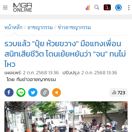
•
หน้าหลัก
หน้าหลัก
อาชญากรรม
ข่าวอาชญากรรม
•
ทันเหตุการณ์
•
รวบแล้ว "ปุ๋ย ห้วยขวาง" มือแทงเพื่อน
ภาคใต้
•
ภูมิภาค
สนิทเสียชีวิต โดนเย้ยหยันว่า "จน" ทนไม่
•
Online Section
ไหว
•
บันเทิง
เผยแพร่:
2 ต.ค. 2568 13:36
ปรับปรุง:
2 ต.ค. 2568 13:36
•
ผู้จัดการรายวัน
โดย: ทีมข่าวอาชญากรรม
•
คอลัมนิสต์
723
•
ละคร
•
CbizReview
•
Cyber BIZ
•
ผู้จัดกวน