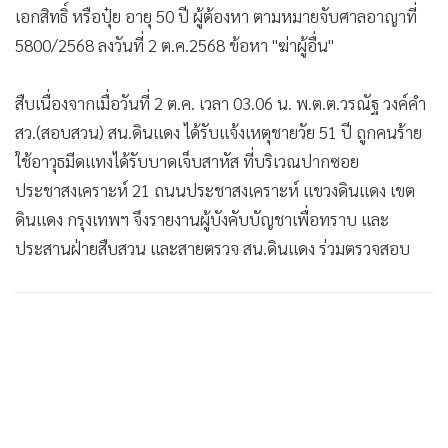
เอกสิทธิ์ หรือปุ๋ย อายุ 50 ปี ผู้ต้องหา ตามหมายจับศาลอาญาที่
•
เกม
5800/2568 ลงวันที่ 2 ต.ค.2568 ข้อหา "ฆ่าผู้อื่น"
•
วิทยาศาสตร์
•
SMEs
สืบเนื่องจากเมื่อวันที่ 2 ต.ค. เวลา 03.06 น. พ.ต.ต.วรณัฐ วงค์คำ
•
หุ้น
สว.(สอบสวน) สน.ดินแดง ได้รับแจ้งเหตุชายวัย 51 ปี ถูกคนร้าย
•
อินโดจีน
ใช้อาวุธมีดแทงได้รับบาดเจ็บสาหัส ที่บริเวณปากซอย
•
กองทุนรวม
ประชาสงเคราะห์ 21 ถนนประชาสงเคราะห์ แขวงดินแดง เขต
•
Celeb Online
ดินแดง กรุงเทพฯ จึงรายงานผู้บังคับบัญชาเพื่อทราบ และ
•
Factcheck
ประสานฝ่ายสืบสวน และสายตรวจ สน.ดินแดง ร่วมตรวจสอบ
•
ญี่ปุ่น
•
News1
•
Gotomanager