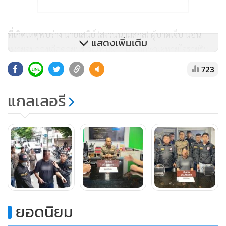
ที่เกิดเหตุพบร่าง นายเสนีย์ (สงวนนามสกุล) ผู้บาดเจ็บ นอน
แสดงเพิ่มเติม
หงายจมกองเลือดอยู่บริเวณพื้นผิวถนน ลักษณะหายใจรวยริน
จากการตรวจสอบเบื้องต้นพบว่า ผู้บาดเจ็บมีบาดแผลฉกรรจ์ถูก
723
แทง เข้าที่บริเวณหน้าท้องด้านซ้าย 2 แผล จึงประสานกู้ภัยนำตัว
ส่ง รพ.ราชวิถี และทราบว่าผู้บาดเจ็บเสียชีวิตในเวลาต่อมา
แกลเลอรี
หลังเกิดเหตุ ผบก.น.1 หลังเข้ารับตำแหน่งใหม่ได้เพียง 1 วัน
เร่งรัดสั่งการให้ ผกก.สน.ดินแดง สั่งการพนักงานสอบสวน
สน.ดินแดง รวบรวมพยานหลักฐาน จนทราบชื่อผู้ก่อเหตุ นาย
เอกสิทธิ์ หรือ "ปุ๋ย ห้วยขวาง" วัย 50 ปี และสามารถขออนุมัติ
หมายจับ ตามหมายจับศาลอาญาที่ 5800/2568 ลงวันที่ 2
ต.ค.2568 ข้อหา "ฆ่าผู้อื่น"
ยอดนิยม
จากนั้นได้สั่งการให้ชุดสืบสวน เร่งไล่ล่าติดตามตัวผู้ก่อเหตุมา