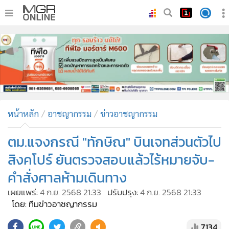
•
หน้าหลัก
•
ทันเหตุการณ์
•
ภาคใต้
•
ภูมิภาค
•
Online Section
หน้าหลัก
อาชญากรรม
ข่าวอาชญากรรม
•
บันเทิง
•
ผู้จัดการรายวัน
ตม.แจงกรณี "ทักษิณ" บินเจทส่วนตัวไป
•
คอลัมนิสต์
สิงคโปร์ ยันตรวจสอบแล้วไร้หมายจับ-
•
ละคร
คำสั่งศาลห้ามเดินทาง
•
CbizReview
เผยแพร่:
4 ก.ย. 2568 21:33
ปรับปรุง:
4 ก.ย. 2568 21:33
•
Cyber BIZ
โดย: ทีมข่าวอาชญากรรม
•
ผู้จัดกวน
7,134