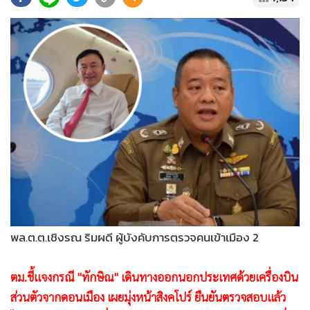
•
Good health & Well-being
•
Green Innovation & SD
•
Management & HR
•
MGR Live
•
Infographic
•
การเมือง
•
ท่องเที่ยว
•
กีฬา
•
ต่างประเทศ
•
Special Scoop
•
เศรษฐกิจ-ธุรกิจ
•
จีน
พล.ต.ต.เชิงรณ ริมผดี ผู้บังคับการตรวจคนเข้าเมือง 2
•
ชุมชน-คุณภาพชีวิต
ตม.ชี้แจงกรณี "ทักษิณ" เดินทางออกนอกประเทศด้วยเครื่องบิน
•
อาชญากรรม
ส่วนตัวจากดอนเมือง เผยมุ่งหน้าสิงคโปร์ ยืนยันตรวจสอบแล้ว
•
Motoring