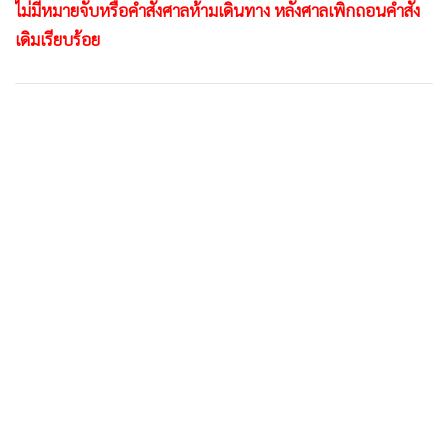
ไม่มีหมายจับหรือคำสั่งศาลห้ามเดินทาง หลังศาลเพิกถอนคำสั่ง
•
เกม
เดิมเรียบร้อย
•
วิทยาศาสตร์
•
SMEs
•
หุ้น
•
อินโดจีน
•
กองทุนรวม
•
Celeb Online
•
Factcheck
•
ญี่ปุ่น
•
News1
•
Gotomanager