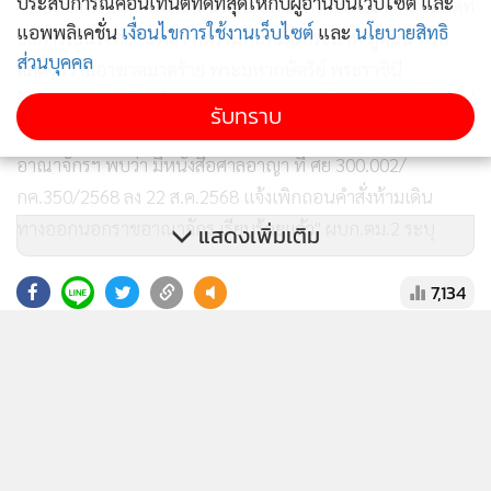
ประสบการณ์คอนเทนต์ที่ดีที่สุดให้กับผู้อ่านบนเว็บไซต์ และ
"ส่วนคำสั่งศาลที่เคยห้ามเดินทางออกนอกราชอาณาจักร ในคดีที่
แอพพลิเคชั่น
เงื่อนไขการใช้งานเว็บไซต์
และ
นโยบายสิทธิ
อัยการเป็นโจทย์ยื่นฟ้อง คดีร่วมกันหมิ่นประมาท ดูหมิ่น หรือ
ส่วนบุคคล
แสดงความอาฆาตมาดร้าย พระมหากษัตริย์ พระราชินี
รัชทายาท หรือผู้สำเร็จราชการแทนพระองค์ และร่วมกันนำเข้าสู่
รับทราบ
ระบบคอมพิวเตอร์ ใดๆ อันเป็นผิด เกี่ยวกับความมั่นคงแห่งราช
อาณาจักรฯ พบว่า มีหนังสือศาลอาญา ที่ ศย 300.002/
กค.350/2568 ลง 22 ส.ค.2568 แจ้งเพิกถอนคำสั่งห้ามเดิน
ทางออกนอกราชอาณาจักร เรียบร้อยแล้ว" ผบก.ตม.2 ระบุ
แสดงเพิ่มเติม
7,134
พล.ต.ต.เชิงรณ กล่าวด้วยว่า เมื่อได้ตรวจสอบโดยละเอียด พบว่า
นายทักษิณ ไม่มีหมายจับ หรือ คำสั่งศาลห้ามเดินทางออกนอก
ยอดนิยม
ราชอาณาจักร ในคดีอื่นๆ แต่อย่างใด เจ้าหน้าที่ตรวจคนเข้า
เมือง จึงตรวจอนุญาตให้เดินทางออกนอกราชอาณาจักร ตาม
อ่านเพิ่มเติม
พ.ร.บ.คนเข้าเมือง พ.ศ. 2522 ตามอำนาจ ต่อไป โดยเครื่องบิน
ได้ออกเดินทางจากสนามบินดอนเมือง เมื่อเวลา 19.17 น. ทั้งนี้
การดำเนินการ เป็นไปตามอำนาจหน้าที่ และระเบียบ กฎหมาย